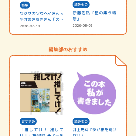
読みもの
特集
伊藤佐凪『星の集う場
ワクサカソウヘイさん ×
所』
平井まさあきさん「スペ
シャ…
2026-08-05
2026-07-30
編集部のおすすめ
おすすめ
読みもの
「推してけ！ 推して
井上先斗『夜がまだ明け
け！」第63回 ◆『一角
ない』