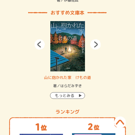
緒
著／伊藤佐凪
著／
おすすめ文庫本
・システム
山に抱かれた家 けもの道
神
イン…
著／はらだみずき
著
もっとみる
ランキング