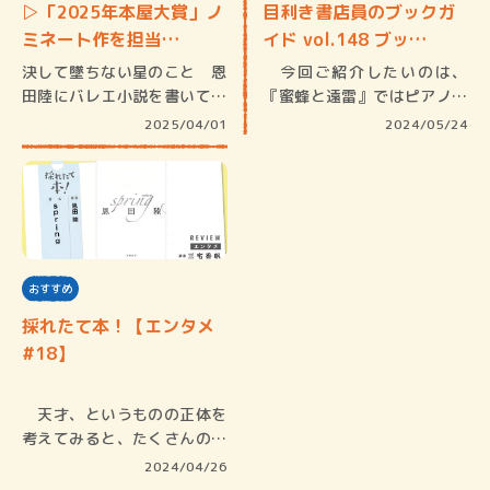
▷「2025年本屋大賞」ノ
目利き書店員のブックガ
ミネート作を担当…
イド vol.148 ブッ…
決して墜ちない星のこと 恩
今回ご紹介したいのは、
田陸にバレエ小説を書いてほ
『蜜蜂と遠雷』ではピアノ、
しい。な…
『チョコレ…
2025/04/01
2024/05/24
おすすめ
採れたて本！【エンタメ
#18】
天才、というものの正体を
考えてみると、たくさんの人
から理解…
2024/04/26