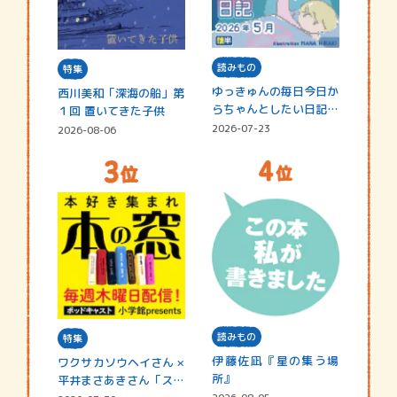
読みもの
特集
ゆっきゅんの毎日今日か
西川美和「深海の船」第
らちゃんとしたい日記
１回 置いてきた子供
☆202…
2026-07-23
2026-08-06
読みもの
特集
伊藤佐凪『星の集う場
ワクサカソウヘイさん ×
所』
平井まさあきさん「スペ