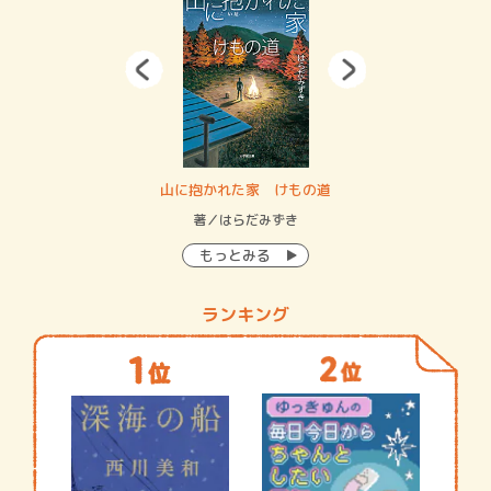
・システム
山に抱かれた家 けもの道
神
イン…
著／はらだみずき
著
もっとみる
ランキング