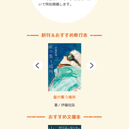
いて特別掲載します。
新刊＆おすすめ単行本
 二重拘束の…
星の集う場所
記憶
緒
著／伊藤佐凪
著／
おすすめ文庫本