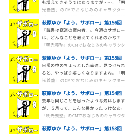
も増えてきそうではありますが……。「明
光義塾」のCMでおなじみのキャラクター
「サボロー」が四コマ漫画に！ 毎週日曜
萩原ゆか「よう、サボロー」第156回
更新。あなたを怠惰な世界に誘います。
「読書は夜道の案内者」。今週のサボロー
は、どんなことを教えてくれるのかな？
「明光義塾」のCMでおなじみのキャラクタ
ー「サボロー」が四コマ漫画に！ 毎週日
萩原ゆか「よう、サボロー」第155回
曜更新。あなたを怠惰な世界に誘います。
日常の中のちょっとした幸運。見つけられ
ると、やっぱり嬉しくなりますよね。「明
光義塾」のCMでおなじみのキャラクター
「サボロー」が四コマ漫画に！ 毎週日曜
萩原ゆか「よう、サボロー」第154回
更新。あなたを怠惰な世界に誘います。
去年も同じことを思ったような気はします
が、５月って、こんな暑かったっけなあ。
「明光義塾」のCMでおなじみのキャラクタ
ー「サボロー」が四コマ漫画に！ 毎週日
萩原ゆか「よう、サボロー」第153回
曜更新。あなたを怠惰な世界に誘います。