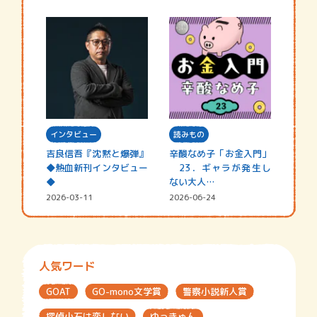
インタビュー
読みもの
吉良信吾『沈黙と爆弾』
辛酸なめ子「お金入門」
◆熱血新刊インタビュー
23．ギャラが発生し
◆
ない大人…
2026-03-11
2026-06-24
人気ワード
GOAT
GO-mono文学賞
警察小説新人賞
探偵小石は恋しない
ゆっきゅん