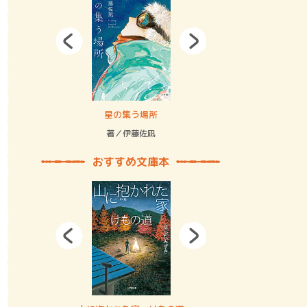
拘束の…
星の集う場所
記憶とツリ
著／伊藤佐凪
著／何 致
おすすめ文庫本