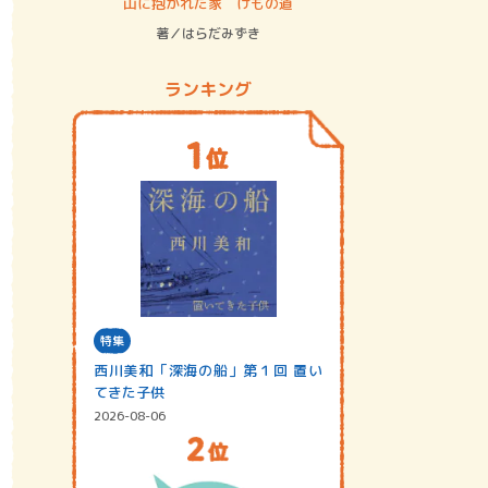
ステム
山に抱かれた家 けもの道
神無島
著／はらだみずき
著／あさ
ランキング
特集
西川美和「深海の船」第１回 置い
てきた子供
2026-08-06