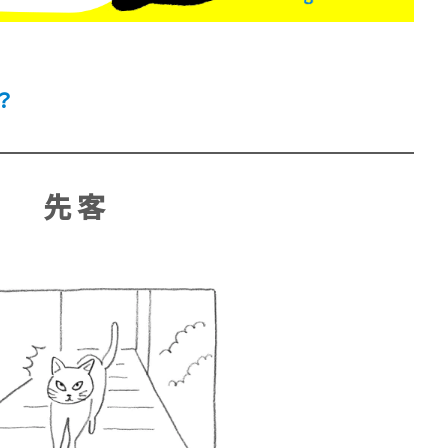
？
賞金稼ぎスリーサム！ 二重
先 客
著／川瀬七緒