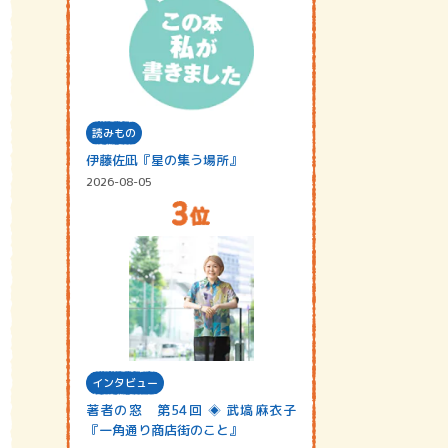
読みもの
伊藤佐凪『星の集う場所』
2026-08-05
インタビュー
著者の窓 第54回 ◈ 武塙麻衣子
『一角通り商店街のこと』