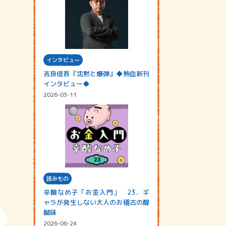
インタビュー
吉良信吾『沈黙と爆弾』◆熱血新刊
インタビュー◆
2026-03-11
読みもの
辛酸なめ子「お金入門」 23．ギ
ャラが発生しない大人のお稽古の醍
醐味
2026-06-24