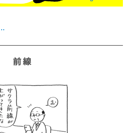
…
賞金稼ぎスリーサム！ 二重
前 線
著／川瀬七緒