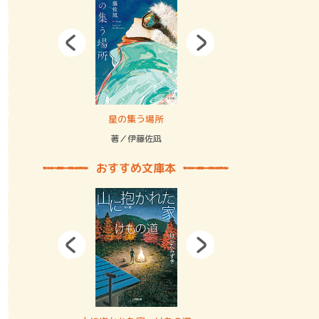
拘束の…
星の集う場所
記憶とツリ
著／伊藤佐凪
著／何 致
おすすめ文庫本