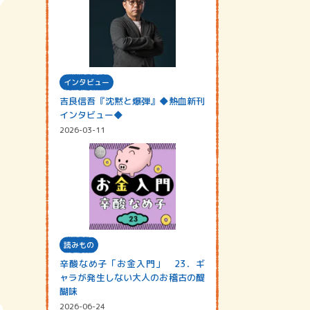
インタビュー
吉良信吾『沈黙と爆弾』◆熱血新刊
インタビュー◆
2026-03-11
読みもの
辛酸なめ子「お金入門」 23．ギ
ャラが発生しない大人のお稽古の醍
醐味
2026-06-24