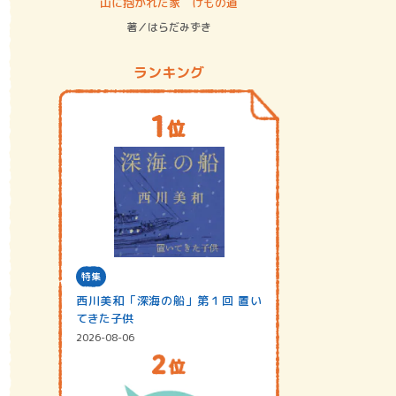
ステム
山に抱かれた家 けもの道
神無島
著／はらだみずき
著／あさ
ランキング
特集
西川美和「深海の船」第１回 置い
てきた子供
2026-08-06