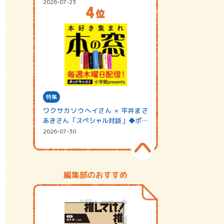
2026-07-23
特集
ワクサカソウヘイさん × 平井まさ
あきさん「スペシャル対談」◆ポッ
ドキャスト…
2026-07-30
編集部のおすすめ