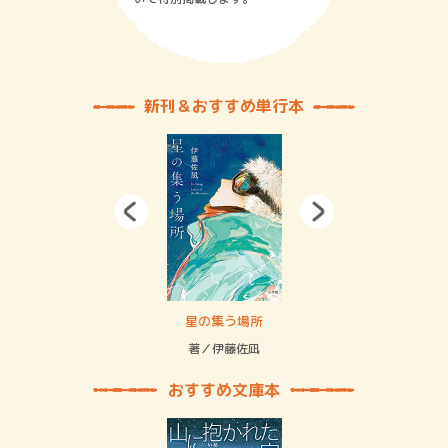
新刊＆おすすめ単行本
 二重拘束の…
星の集う場所
記憶
緒
著／伊藤佐凪
著／
おすすめ文庫本