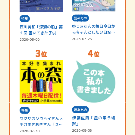
読みもの
特集
ゆっきゅんの毎日今日か
西川美和「深海の船」第
らちゃんとしたい日記
１回 置いてきた子供
☆202…
2026-07-23
2026-08-06
読みもの
特集
伊藤佐凪『星の集う場
ワクサカソウヘイさん ×
所』
平井まさあきさん「スペ
シャ…
2026-08-05
2026-07-30