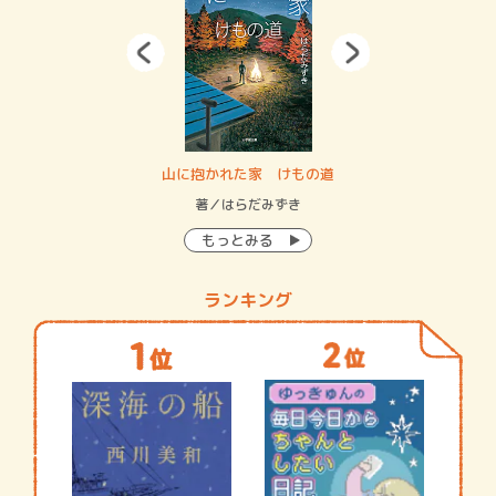
・システム
山に抱かれた家 けもの道
神
イン…
著／はらだみずき
著
もっとみる
ランキング