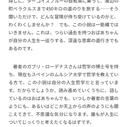
探しに、ターコイズブルーの自転車に乗って、海辺の
町ベラクルスまで450キロの道のりを旅する──そう
聞いただけで、どんな冒険が待ち受けているのかと、
わくわくしませんか？ でも、この小説は一筋縄では
いきません。これは、つらい過去を持つおばあちゃん
が自分の人生を一巡りする、深遠な思索の道行きでも
あるのです。
著者のガブリ・ローデナスさんは哲学の博士号を持
ち、現在もスペインのムルシア大学で哲学を教えてい
る方で、この小説は自分の人生哲学だと言っていま
す。だからでしょうか、読み進めていくうちに、話し
ているのはおばあちゃんでも、いつしか著者の言葉の
ようにも、あるいはどこか天上からの声のようにも聞
こえてきて、不思議な気分になります。誰もが人生に
ついてじっくりと考えたくなるはずです。