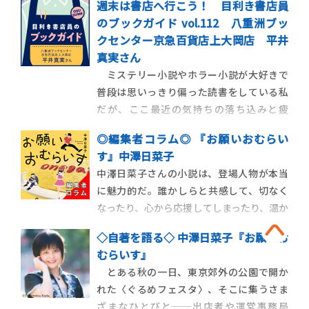
週末は書店へ行こう！ 目利き書店員
も特筆すべきものがある。ドラマの根幹を
のブックガイド vol.112 八重洲ブッ
成す脚本家、脚本家の描いた世界を再現す
クセンター京急百貨店上大岡店 平井
るための監督や撮影班、音響、照明班、ヘ
真実さん
アメイクを担当するメイク班、さらに各チ
ミステリー小説やホラー小説が大好きで
ーフにつく助手た
普段は思いっきり偏った読書をしている私
だが、ここ最近の気持ちの落ち込みと疲
労、人生とは何ぞやと考え始めて止まらな
◎編集者コラム◎ 『お願いおむらい
くなる夜が多く、なんだか大好きな読書も
す』中澤日菜子
ままならなくなってしまっていた。そんな時
中澤日菜子さんの小説は、登場人物が本当
はきっと世間では親しい友人に悩みを話し
に魅力的だ。誰かしらと共感して、切なく
たり美味しいものを食べに行ったりして発
なったり、心から応援してしまったり、温か
散するのかもしれ
い気持ちになったり･･････。そんな小説の
◇自著を語る◇ 中澤日菜子『お願いお
代表格と言えるのが、この『お願いおむら
むらいす』
いす』ではないだろうか。この一冊のどこ
とある秋の一日、東京郊外の公園で開か
かに、読み手が共感してしまう登場人物が
れた〈ぐるめフェスタ〉、そこに集うさま
絶対いるはず。ままならない就職で半分く
ざまなひとびと──出店者や運営事務局