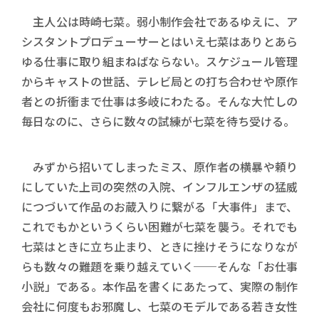
主人公は時崎七菜。弱小制作会社であるゆえに、ア
シスタントプロデューサーとはいえ七菜はありとあら
ゆる仕事に取り組まねばならない。スケジュール管理
からキャストの世話、テレビ局との打ち合わせや原作
者との折衝まで仕事は多岐にわたる。そんな大忙しの
毎日なのに、さらに数々の試練が七菜を待ち受ける。
みずから招いてしまったミス、原作者の横暴や頼り
にしていた上司の突然の入院、インフルエンザの猛威
につづいて作品のお蔵入りに繋がる「大事件」まで、
これでもかというくらい困難が七菜を襲う。それでも
七菜はときに立ち止まり、ときに挫けそうになりなが
らも数々の難題を乗り越えていく──そんな「お仕事
小説」である。本作品を書くにあたって、実際の制作
会社に何度もお邪魔し、七菜のモデルである若き女性