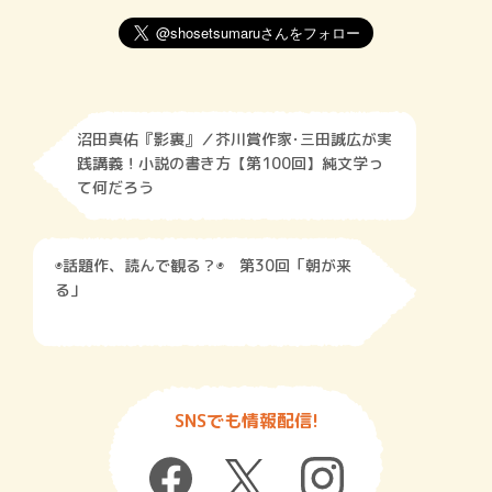
沼田真佑『影裏』／芥川賞作家･三田誠広が実
践講義！小説の書き方【第100回】純文学っ
て何だろう
◉話題作、読んで観る？◉ 第30回「朝が来
る」
SNSでも情報配信!