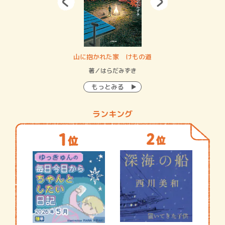
・システム
山に抱かれた家 けもの道
神
イン…
著／はらだみずき
著
もっとみる
ランキング