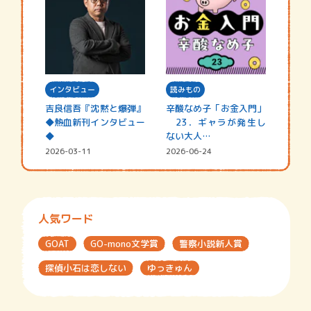
インタビュー
読みもの
吉良信吾『沈黙と爆弾』
辛酸なめ子「お金入門」
◆熱血新刊インタビュー
23．ギャラが発生し
◆
ない大人…
2026-03-11
2026-06-24
人気ワード
GOAT
GO-mono文学賞
警察小説新人賞
探偵小石は恋しない
ゆっきゅん