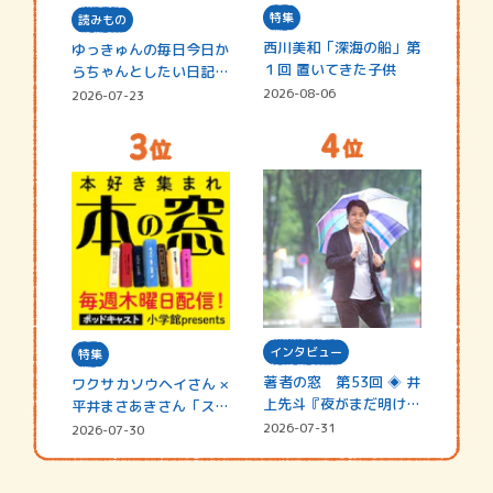
特集
読みもの
西川美和「深海の船」第
ゆっきゅんの毎日今日か
１回 置いてきた子供
らちゃんとしたい日記
☆202…
2026-08-06
2026-07-23
インタビュー
特集
著者の窓 第53回 ◈ 井
ワクサカソウヘイさん ×
上先斗『夜がまだ明けな
平井まさあきさん「スペ
い』
シャ…
2026-07-31
2026-07-30