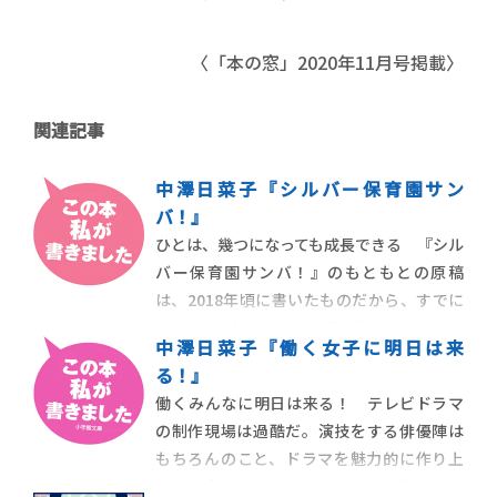
〈「本の窓」2020年11月号掲載〉
関連記事
中澤日菜子『シルバー保育園サン
バ！』
ひとは、幾つになっても成長できる 『シル
バー保育園サンバ！』のもともとの原稿
は、2018年頃に書いたものだから、すでに
６年ほど前になる。拙著『ＰＴＡグラン
中澤日菜子『働く女子に明日は来
パ！』で、おじいちゃんが孫娘の通う小学
る！』
校のＰＴＡになかば無理やり入れられ、そ
働くみんなに明日は来る！ テレビドラマ
こで起こるさまざまな事件に揉まれて成長
の制作現場は過酷だ。演技をする俳優陣は
していくすがたを描いたのだが、『シルバ
もちろんのこと、ドラマを魅力的に作り上
ー保育園サンバ
げる使命を持ったスタッフたちの働きぶり