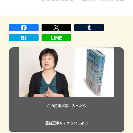
さくさし
員、ステージでライブをするアイドル歌
手、そして偶然訪れた父と娘たちを通し
て、彼らの人生のひとコマを描く。『お願
いおむらいす』はそんな連作短編集だ。
全五編のうち、最後の『フチモチの唄』は
[…]
この記事が気に入ったら
最新記事をチェックしよう