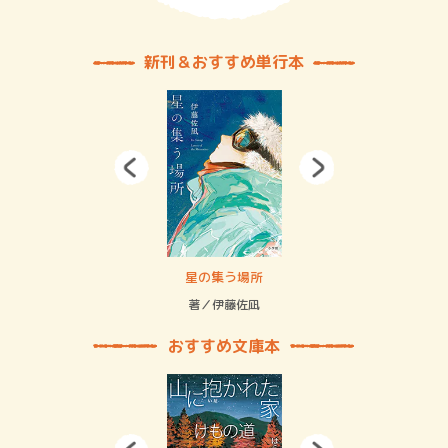
新刊＆おすすめ単行本
 二重拘束の…
星の集う場所
記憶
緒
著／伊藤佐凪
著／
おすすめ文庫本