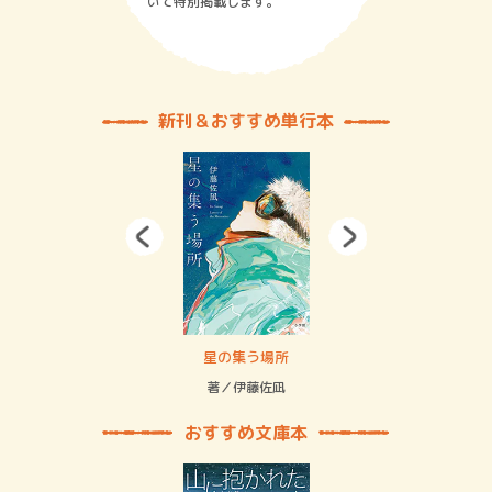
いて特別掲載します。
新刊＆おすすめ単行本
 二重拘束の…
星の集う場所
記憶
緒
著／伊藤佐凪
著／
おすすめ文庫本