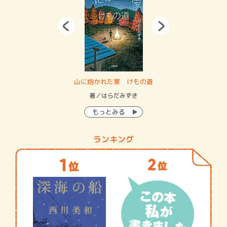
・システム
山に抱かれた家 けもの道
神
イン…
著／はらだみずき
著
もっとみる
ランキング