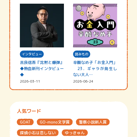
インタビュー
読みもの
吉良信吾『沈黙と爆弾』
辛酸なめ子「お金入門」
◆熱血新刊インタビュー
23．ギャラが発生し
◆
ない大人…
2026-03-11
2026-06-24
人気ワード
GOAT
GO-mono文学賞
警察小説新人賞
探偵小石は恋しない
ゆっきゅん