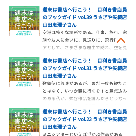
に入学したブレイディみかこさんの11歳の
週末は書店へ行こう！ 目利き書店員
息子さんの視点が新鮮で、人種差別・貧
のブックガイド vol.39 うさぎや矢板店
困・ジェンダーなどが、ともに悩み考える
山田恵理子さん
親子の生の声から伝わってくるノンフィク
空港は特別な場所である。仕事、旅行、家
ション作品だ。そして今作ではノンフィク
族や友人に会いに、見送りに、飛行機マニ
ションという
アとして、さまざまな理由で訪れ、空を見
上げながら人生の１ページが刻まれてい
週末は書店へ行こう！ 目利き書店員
く。著者の《空港》への愛が込められた本
のブックガイド vol.31 うさぎや矢板店
作のタイトル『風の港』の３文字からは、
山田恵理子さん
たくさんの人々が行き交うターミナルの賑
歌舞伎に興味があるが、まだ一度も観たこ
わいと、華やかな雑踏に、笑顔や涙がドラ
とはなく、いつか観に行くぞ！と意気込み
マチックに浮かび上
のある私が、蝉谷作品を読んだらどうなっ
たか？それはまさに《江戸というアトラク
週末は書店へ行こう！ 目利き書店員
ションに乗せられた》胸躍る体験だったの
のブックガイド vol.23 うさぎや矢板店
だ。
山田恵理子さん
ミニシアターといえば浮かぶ作品がある。