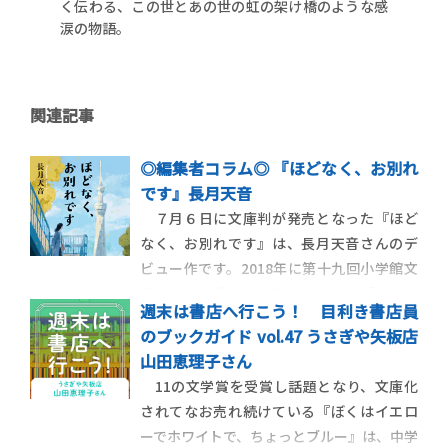
く伝わる、この世とあの世の虹の架け橋のような感
涙の物語。
関連記事
◎編集者コラム◎ 『ほどなく、お別れ
です』長月天音
７月６日に文庫判が発売となった『ほど
なく、お別れです』は、長月天音さんのデ
ビュー作です。2018年に第十九回小学館文
庫小説賞を受賞（応募時タイトル「セレモ
週末は書店へ行こう！ 目利き書店員
ニー」）し、単行本として刊行された際に
のブックガイド vol.47 うさぎや矢板店
は、グリーフケア（身近な人を亡くし悲嘆
山田恵理子さん
に暮れる人に寄り添い、立ち直るまでの道
11の文学賞を受賞し話題となり、文庫化
のりをサポートする遺族ケア）小説として
されてなお売れ続けている『ぼくはイエロ
大きな反響を
ーでホワイトで、ちょっとブルー』は、中学