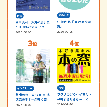
読みもの
特集
伊藤佐凪『星の集う場
西川美和「深海の船」第
所』
１回 置いてきた子供
2026-08-05
2026-08-06
特集
インタビュー
ワクサカソウヘイさん ×
著者の窓 第54回 ◈ 武
平井まさあきさん「スペ
塙麻衣子『一角通り商店
シャ…
街の…
2026-07-30
2026-08-07