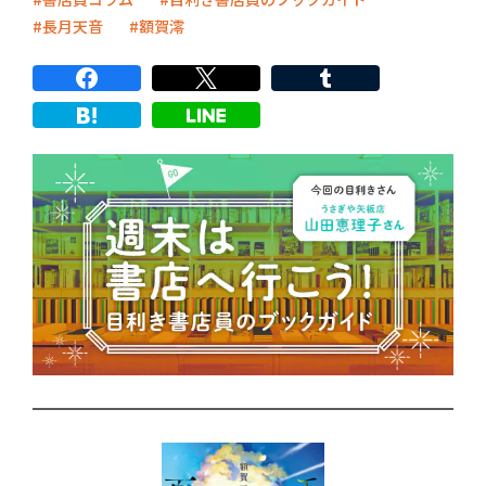
長月天音
額賀澪