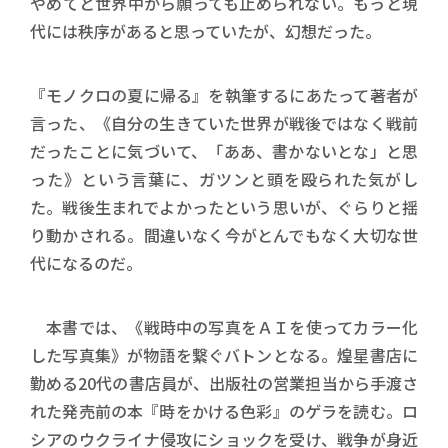
やめてと世界中から願っても止められない。もっと現
代には秩序があると思っていたが、幻想だった。
『モノクロの夏に帰る』を執筆するにあたって著者が
言った、《自分の生きていた世界が戦後ではなく戦前
だったことに気づいて、「ああ、書かないとな」と思
った》という言葉に、ガツンと頭を殴られた気がし
た。戦後生まれでよかったという思いが、ぐらりと揺
り動かされる。間違いなく今がとんでもなく大切な世
代になるのだ。
本書では、《戦時中の写真をＡＩを使ってカラー化
した写真集》が物語を繋ぐバトンとなる。煌星書店に
勤める20代の書店員が、出版社の営業担当から手渡さ
れた発売前の本『時をかける色彩』のゲラを読む。ロ
シアのウクライナ侵攻にショックを受け、戦争が身近