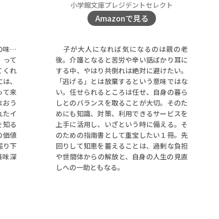
小学館文庫プレジデントセレクト
Amazonで見る
子が大人になれば気になるのは親の老
の味…
後。介護となると苦労や辛い話ばかり耳に
」って
する中、やはり共倒れは絶対に避けたい。
てくれ
「逃げる」とは放棄するという意味ではな
には、
い。任せられるところは任せ、自身の暮ら
って来
しとのバランスを取ることが大切。そのた
まおう
めにも知識、対策、利用できるサービスを
れたイ
上手に活用し、いざという時に備える。そ
を知る
のための指南書として重宝したい１冊。先
の価値
回りして知恵を蓄えることは、過剰な負担
掘り下
や世間体からの解放と、自身の人生の見直
興味深
しへの一助ともなる。