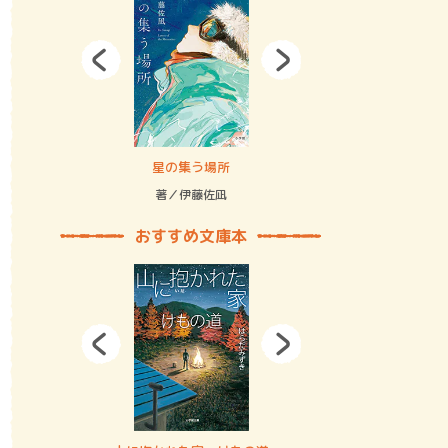
拘束の…
星の集う場所
記憶とツリ
著／伊藤佐凪
著／何 致
おすすめ文庫本