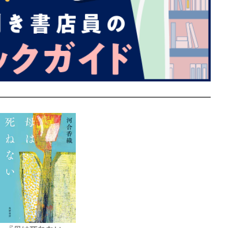
賞金稼ぎスリーサム！ 二重
著／川瀬七緒