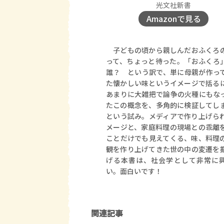
光文社新書
Amazonで見る
子どもの頃から親しんだおふくろ
って、ちょっと待った。「おふくろ
誰？ という訳で、単に母親が作っ
た懐かしい味というイメージで括る
あまりに大雑把で論争の火種にもな
たこの概念を、多角的に検証してし
という試み。メディアで作り上げら
メージと、家庭料理の現場との乖離
ことだけでも見えてくる、味、料理
観を作り上げてきた世の中の変遷を
げる本書は、社会学として非常に
い。面白いです！
関連記事