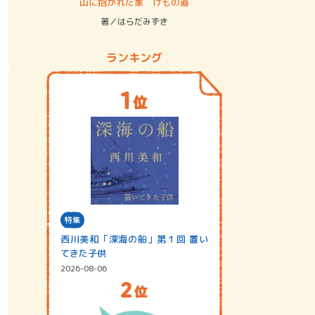
ステム
山に抱かれた家 けもの道
神無島
著／はらだみずき
著／あさ
ランキング
特集
西川美和「深海の船」第１回 置い
てきた子供
2026-08-06