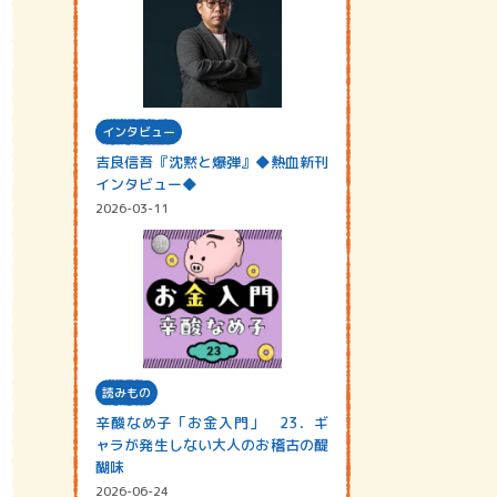
インタビュー
吉良信吾『沈黙と爆弾』◆熱血新刊
インタビュー◆
2026-03-11
読みもの
辛酸なめ子「お金入門」 23．ギ
ャラが発生しない大人のお稽古の醍
醐味
2026-06-24