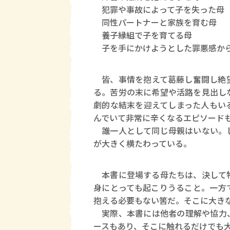
犯罪や事故によって子を失った母
同性パートナーと家族を育む母
養子縁組で子を育てる母
子を手にかけようとした罪悪感から
皆、事情を抱えて葛藤し奮闘し絶望
る。苦労の末に希望や活路を見出し
劇的な結末を迎えてしまった人もい
んでいて非常に辛くなるエピソード
誰一人として同じ母親はいない。し
が大きく横たわっている。
本書に登場する母たちは、決して特
身にとっても起こりうること。一方
抱える必要もない筈だ。そこに大き
実際、本書には他者の理解や協力、
ースもあり、そこに触れるだけでも