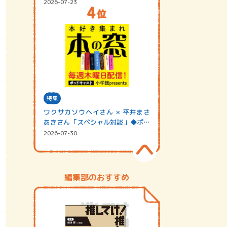
2026-07-23
特集
ワクサカソウヘイさん × 平井まさ
あきさん「スペシャル対談」◆ポッ
ドキャスト…
2026-07-30
編集部のおすすめ