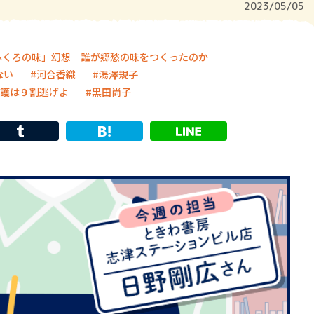
2023/05/05
ふくろの味」幻想 誰が郷愁の味をつくったのか
ない
河合香織
湯澤規子
護は９割逃げよ
黒田尚子