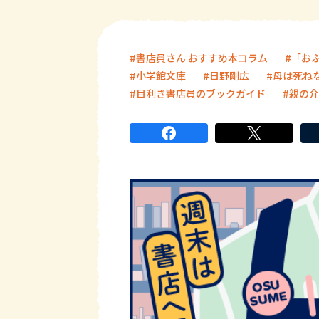
書店員さん おすすめ本コラム
「お
小学館文庫
日野剛広
母は死ね
目利き書店員のブックガイド
親の介