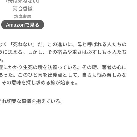
『母は死ねない』
ロボット・イン・ザ・シ
河合香織
著／デボラ・イン…
筑摩書房
Amazonで見る
く「死ねない」だ。この違いに、母と呼ばれる人たちの
うに思える。しかし、その宿命や重さは必ずしも本人たち
い。
にかかり生死の境を彷徨っている。その時、著者の心に
あった。このひと言を出発点として、自らも悩み苦しみな
、その意味を探し求める旅が始まる。
れ切実な事情を抱えている。