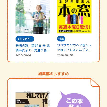
特集
インタビュー
ワクサカソウヘイさん ×
著者の窓 第54回 ◈ 武
平井まさあきさん「スペ
塙麻衣子『一角通り商店
シャ…
街の…
2026-07-30
2026-08-07
編集部のおすすめ