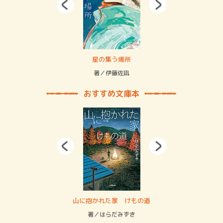
 二重拘束の…
星の集う場所
記憶
緒
著／伊藤佐凪
著／
おすすめ文庫本
・システム
山に抱かれた家 けもの道
神
イン…
著／はらだみずき
著