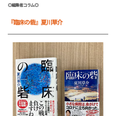
◎編集者コラム◎
『臨床の砦』夏川草介