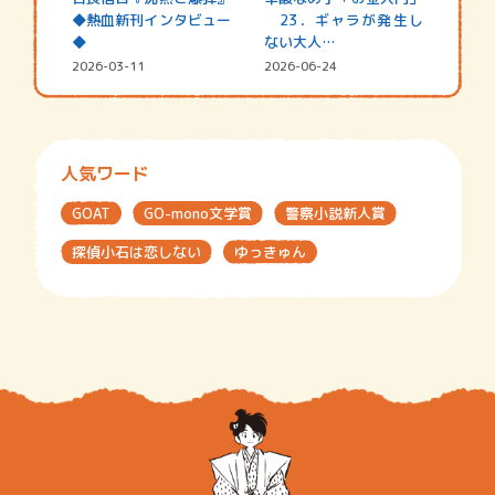
◆熱血新刊インタビュー
23．ギャラが発生し
◆
ない大人…
2026-03-11
2026-06-24
人気ワード
GOAT
GO-mono文学賞
警察小説新人賞
探偵小石は恋しない
ゆっきゅん