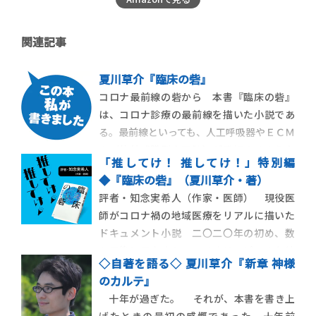
関連記事
夏川草介『臨床の砦』
コロナ最前線の砦から 本書『臨床の砦』
は、コロナ診療の最前線を描いた小説であ
る。最前線といっても、人工呼吸器やＥＣＭ
Ｏ（体外式膜型人工肺）が登場するような
「推してけ！ 推してけ！」特別編
高度医療機関ではない。呼吸器内科医も感
◆『臨床の砦』（夏川草介・著）
染症専門医もいない、地方都市の小さな感
評者・知念実希人（作家・医師） 現役医
染症指定医療機関が舞台である。
師がコロナ禍の地域医療をリアルに描いた
ドキュメント小説 二〇二〇年の初め、数
か月後に予定されているオリンピックを待
◇自著を語る◇ 夏川草介『新章 神様
ち望んでいた日本の「日常」は誰も気づか
のカルテ』
ないうちにゆっくりと、しかし確実に侵食
十年が過ぎた。 それが、本書を書き上
されはじめていた。中国の武漢で報告され