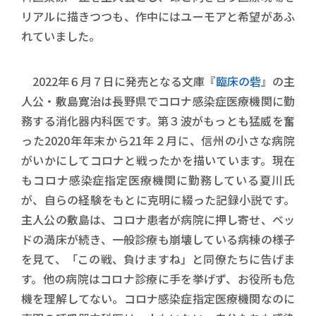
リアルに描きつつも、作中にはユーモアと希望があふ
れていました。
2022年６月７日に発売となる文庫『
臨床の砦
』の主
人公・敷島寛治は長野県でコロナ感染症医療機関に勤
務する消化器内科医です。第３波がもっとも猛威を奮
った2020年年末から21年２月に、信州の小さな病院
がいかにしてコロナと戦ったかを描いています。現在
もコロナ感染症指定医療機関に勤務している夏川氏
が、自らの経験をもとに克明に綴った記録小説です。
主人公の敷島は、コロナ患者が病院に押し寄せ、ベッ
ドの満床が続き、一般診療も崩壊している病棟の様子
を見て、「この戦、負けますね」と同僚たちに告げま
す。他の病院はコロナ診療に手を挙げず、お役所も危
機を理解してない。コロナ感染症指定医療機関なのに