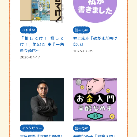
おすすめ
読みもの
「推してけ！ 推して
井上先斗『夜がまだ明け
け！」第63回 ◆『一角
ない』
通り商店…
2026-07-29
2026-07-17
インタビュー
読みもの
吉良信吾『沈黙と爆弾』
辛酸なめ子「お金入門」