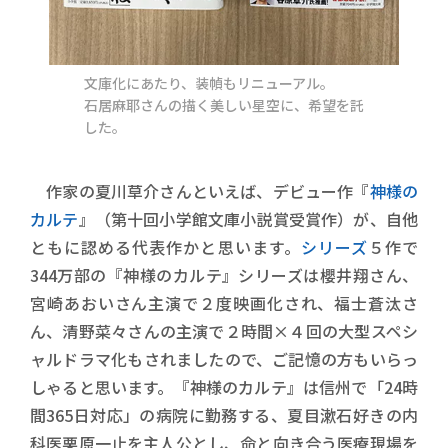
文庫化にあたり、装幀もリニューアル。
石居麻耶さんの描く美しい星空に、希望を託
した。
作家の夏川草介さんといえば、デビュー作『
神様の
カルテ
』（第十回小学館文庫小説賞受賞作）が、自他
ともに認める代表作かと思います。
シリーズ
５作で
344万部の『神様のカルテ』シリーズは櫻井翔さん、
宮崎あおいさん主演で２度映画化され、福士蒼汰さ
ん、清野菜々さんの主演で２時間×４回の大型スペシ
ャルドラマ化もされましたので、ご記憶の方もいらっ
しゃると思います。『神様のカルテ』は信州で「24時
間365日対応」の病院に勤務する、夏目漱石好きの内
科医栗原一止を主人公とし、命と向き合う医療現場を