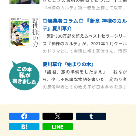
げたときの最初の感慨であった。十年前
た原因不明の肺炎の原因は、一月には新型
『神様のカルテ』第一巻を上梓して以来、
のコロナウイルスによる感染症であると判
２巻、３巻、０巻の順に進んで、いつのまに
明し、
◎編集者コラム◎ 『新章 神様のカル
やらずいぶんな月日を勘定したことになる
テ』夏川草介
のだが、実感としては淡い。旧友から改め
累計330万部を超えるベストセラーシリー
て＂作家デビュー十周年＂などと言われる
ズ『神様のカルテ』が、2021年１月クール
と、いつも唐津や備前の粋な酒杯を […]
のドラマとして主演に福士蒼汰さん、清野
菜名さんをお迎えし、２時間×４話の計８
夏川草介『始まりの木』
時間という大型スペシャルで放送されま
「諸君、旅の準備をしたまえ」 我なが
す！2011年、2014年には映画化もされてお
ら、少し不思議な物語を書いた。変わり者
り、櫻井翔さんと宮崎あおいさんが夫婦役
の民俗学者とその教え子が日本各地を旅す
を演じてくださいましたが、今回の新ドラ
る物語である。格別奇をてらったわけでは
マ
ない。コロナ騒ぎでほとんど病院を離れら
れない腹いせに、本の中だけでも出歩いて
やろうと画策したわけでもない。旅は旅で
も本書は日本の名所旧跡を案内する旅 […]