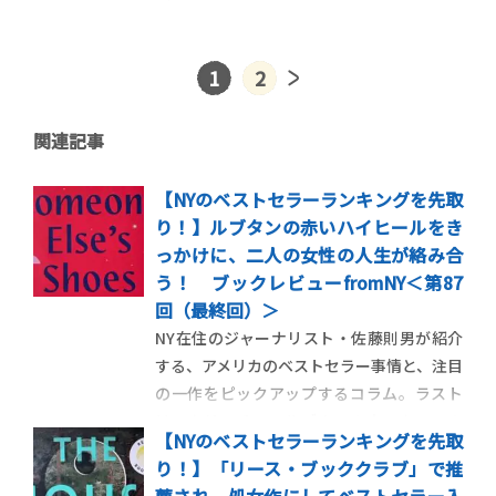
1
2
関連記事
【NYのベストセラーランキングを先取
り！】ルブタンの赤いハイヒールをき
っかけに、二人の女性の人生が絡み合
う！ ブックレビューfromNY＜第87
回（最終回）＞
NY在住のジャーナリスト・佐藤則男が紹介
する、アメリカのベストセラー事情と、注目
の一作をピックアップするコラム。ラスト
は、クリスチャンルブタンの赤いクロコの
【NYのベストセラーランキングを先取
ハイヒールを軸に、女性たちの絆とパワー
り！】「リース・ブッククラブ」で推
を描く、ジョジョ・モイーズの最新作を紹