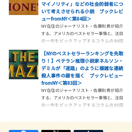
マイノリティ」などの社会的弱者につ
ーズの最新作を紹介します。 ＜第85回＞
いて考えさせられる小説 ブックレビ
「謎の贋作絵画」をめぐって展 […]
ューfromNY＜第84回＞
NY在住のジャーナリスト・佐藤則男が紹介
する、アメリカのベストセラー事情と、注目
の一作をピックアップするコラムの84回
目。ベストセラー作家のジョディ・ピコー
【NYのベストセラーランキングを先取
と、性的マイノリティの人権擁護の活動家ジ
り！】ベテラン推理小説家ネルソン・
ェニファー・フィニィ・ボイランがタッグ
デミルが「迷路」のように複雑な連続
を組んで、重いテーマを描いた作品を紹介し
殺人事件の謎を描く ブックレビュー
ます。 ＜第84回＞家庭内 […]
fromNY＜第83回＞
NY在住のジャーナリスト・佐藤則男が紹介
する、アメリカのベストセラー事情と、注目
の一作をピックアップするコラムの83回
目。ニューヨーク市警の元刑事で、FBIを退
職させられたばかりの主人公、ジョン・コ
ーリーのパラノイア的な、独りよがりで極