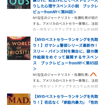
薦され、処女作にしてベストセラー入
介します。 ＜第87回＞二人の女性の運命を
りした心理サスペンス小説 ブックレ
変えた赤いクロコのハイヒー […]
ビューfromNY＜第86回＞
NY在住のジャーナリスト・佐藤則男が紹介
する、アメリカのベストセラー事情と、注目
の一作をピックアップするコラムの86回
目。今回はアメリカで影響力のあるブックク
【NYのベストセラーランキングを先取
ラブで取り上げられて話題となった、若い
り！】ガマシュ警部シリーズ最新作！
女性の突然死動画からストーリーがはじま
スリー・パインズ村を舞台に、謎の贋
るアナ・レイエズの処女小説を紹介しま
作絵画をめぐって展開するサスペン
す。 ＜第86回＞7年前に別れ […]
ス ブックレビューfromNY＜第85回
＞
NY在住のジャーナリスト・佐藤則男が紹介
する、アメリカのベストセラー事情と、注目
の一作をピックアップするコラムの85回
目。今回はカナダ人小説家ルイーズ・ペニ
【NYのベストセラーランキングを先取
ーの代表作、ケベック州警察の警部アルマ
り！】否応なく「家庭内暴力」「性的
ン・ガマシュを主人公とする推理小説シリ