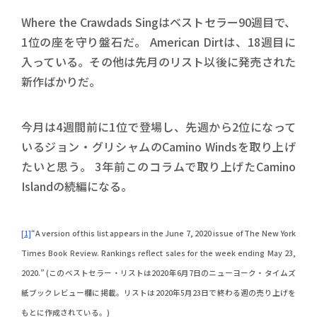
Where the Crawdads Singはベストセラー90週目で、
1位の座を守り盤石だ。 American Dirtは、18週目に
入っている。その他は先月のリスト以後に発売された
新作ばかりだ。
今月は4週間前に1位で登場し、先週から2位になって
いるジョン・グリシャムのCamino Windsを取り上げ
たいと思う。 3年前このコラムで取り上げたCamino
Islandの続編になる。
[1]
“A version of this list appears in the June 7, 2020 issue of The New York
Times Book Review. Rankings reflect sales for the week ending May 23,
2020.” (このベストセラー・リストは2020年6月7日のニューヨーク・タイムズ
紙ブックレビュー欄に掲載。リストは2020年5月23日で終わる週の売り上げを
もとに作成されている。)