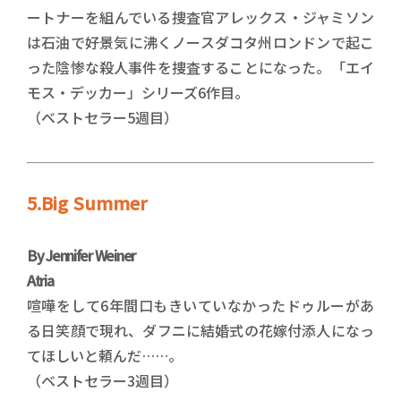
ートナーを組んでいる捜査官アレックス・ジャミソン
は石油で好景気に沸くノースダコタ州ロンドンで起こ
った陰惨な殺人事件を捜査することになった。「エイ
モス・デッカー」シリーズ6作目。
（ベストセラー5週目）
5.Big Summer
By Jennifer Weiner
Atria
喧嘩をして6年間口もきいていなかったドゥルーがあ
る日笑顔で現れ、ダフニに結婚式の花嫁付添人になっ
てほしいと頼んだ……。
（ベストセラー3週目）