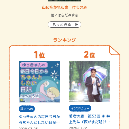
・システム
山に抱かれた家 けもの道
神
イン…
著／はらだみずき
著
もっとみる
ランキング
インタビュー
読みもの
著者の窓 第53回 ◈ 井
ゆっきゅんの毎日今日か
上先斗『夜がまだ明けな
らちゃんとしたい日記
い』
☆202…
2026-07-31
2026-07-23