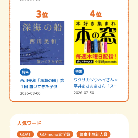
特集
特集
ワクサカソウヘイさん ×
西川美和「深海の船」第
平井まさあきさん「スペ
１回 置いてきた子供
シャ…
2026-07-30
2026-08-06
人気ワード
GOAT
GO-mono文学賞
警察小説新人賞