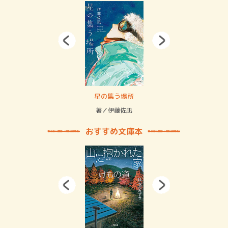
 二重拘束の…
星の集う場所
記憶
緒
著／伊藤佐凪
著／
おすすめ文庫本