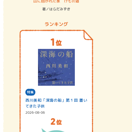
ステム
山に抱かれた家 けもの道
神無島
著／はらだみずき
著／あさ
ランキング
特集
西川美和「深海の船」第１回 置い
てきた子供
2026-08-06