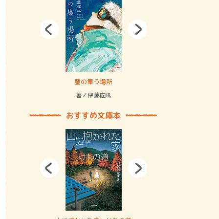
拘束の…
星の集う場所
記憶とツリ
著／伊藤佐凪
著／何 致
おすすめ文庫本