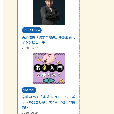
インタビュー
吉良信吾『沈黙と爆弾』◆熱血新刊
インタビュー◆
2026-03-11
読みもの
辛酸なめ子「お金入門」 23．ギ
ャラが発生しない大人のお稽古の醍
醐味
2026-06-24