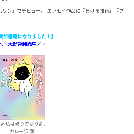
ムリン』でデビュー。 エッセイ作品に『負ける技術』『ブ
載が書籍になりました！】
＼＼大好評発売中／／
『〆切は破り方が９割』
カレー沢 薫