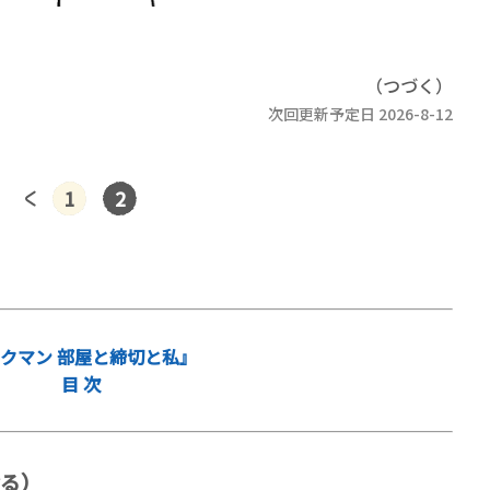
（つづく）
次回更新予定日 2026-8-12
1
2
クマン 部屋と締切と私』
目 次
る）