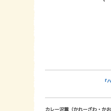
『ハ
カレー沢薫（かれーざわ・かお