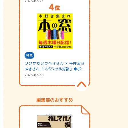
2026-07-23
特集
ワクサカソウヘイさん × 平井まさ
あきさん「スペシャル対談」◆ポッ
ドキャスト…
2026-07-30
編集部のおすすめ