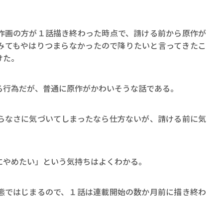
ロボット・イン・ザ・シ
著／デボラ・イン…
作画の方が１話描き終わった時点で、請ける前から原作が
みてもやはりつまらなかったので降りたいと言ってきたこ
けた。
る行為だが、普通に原作がかわいそうな話である。
らなさに気づいてしまったなら仕方ないが、請ける前に気
にやめたい」という気持ちはよくわかる。
態ではじまるので、１話は連載開始の数か月前に描き終わ