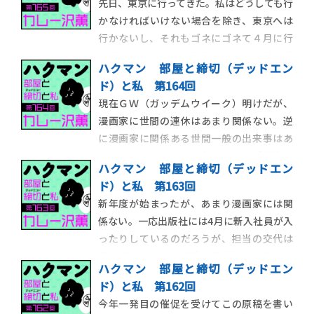
先日、東京に行ってきた。私はどうしても行
自体が腐ってコバエのキャンプ地になってい
かなければいけない場合を除き、東京へは
たので、やはり人生のスパイスは、与えら
行かないし、それもゴネにゴネて４月に行
れるのを待つのでは
く予定だったのを５月下旬ぐらいに引き延
ハクマン 部屋と締切（デッドエン
ばす。ついに万策尽きて行くことになった
ド）と私 第164回
としても、用が済んだらすぐ帰るので、東京
現在ＧＷ（ガッデムウイーク）明けだが、
滞在時間が飛行機に乗っている時間より短
漫画家に世間の連休はあまり関係ない。逆
いことすらある。今回はＳ（hit）学館の用
に漫画家に関係ある世間一般の出来事はあ
であり、
るのかと問われたら、今のところ「災害」
ハクマン 部屋と締切（デッドエン
以外は思いつかない。ＧＷが無関係という
ド）と私 第163回
ことは、その後にやってくるらしい五月病
新年度が始まったが、あまり漫画家には関
も無縁である。しかし、そうした季節病に
係ない。一応出版社には4月に新入社員が入
無縁ということは「オールシーズンいつで
ったりしているのだろうが、担当の交代は
も病める」という
突然行われるし、連載は春夏秋冬を問わず
ハクマン 部屋と締切（デッドエン
に終わる。だが逆にいえば、春を待たずに
ド）と私 第162回
担当が飛んでくれるし、連載はどの時期で
今年一発目の催促を受けてこの原稿を書い
も始められるということだ。そもそも漫画