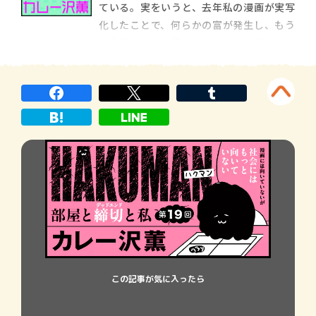
ている。実をいうと、去年私の漫画が実写
業界は学校教育や一般的企業とは相容れな
化したことで、何らかの富が発生し、もう
かった奴の集合
一生働かなくて良くなるのではと思ってい
た。一生と言わなくてもしばらくの余裕が
発生すると予想し、周囲には「３年は休
む」と宣言しまくっていたのだが、現実は
今のまま３年休むと栄養失調などにより永
遠の休息が訪れるた
この記事が気に入ったら