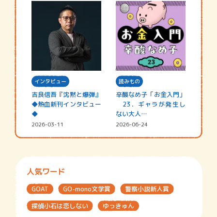
インタビュー
読みもの
吉良信吾『沈黙と爆弾』
辛酸なめ子「お金入門」
◆熱血新刊インタビュー
23．ギャラが発生し
◆
ない大人…
2026-03-11
2026-06-24
人気ワード
GOAT
GO-mono文学賞
警察小説新人賞
探偵小石は恋しない
ゆっきゅん