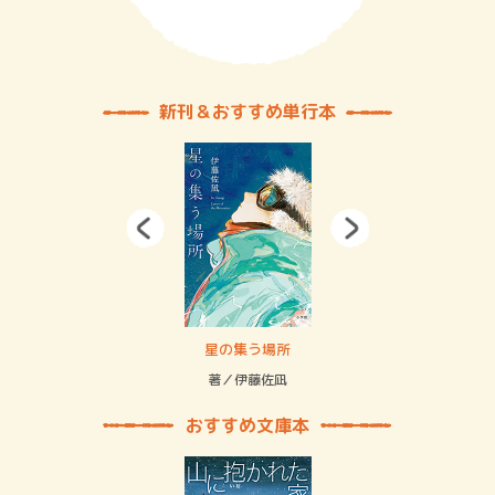
新刊＆おすすめ単行本
 二重拘束の…
星の集う場所
記憶
緒
著／伊藤佐凪
著／
おすすめ文庫本