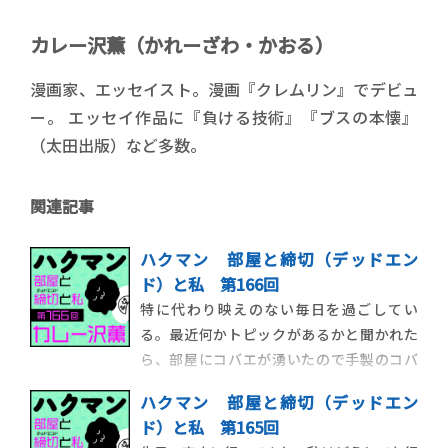
カレー沢薫（かれーざわ・かおる）
漫画家、エッセイスト。漫画『クレムリン』でデビュ
ー。 エッセイ作品に『負ける技術』『ブスの本懐』
（太田出版）など多数。
関連記事
ハクマン 部屋と締切（デッドエン
ド）と私 第166回
特に代わり映えのない毎日を過ごしてい
る。最近何かトピックがあるかと聞かれた
ら、部屋にコバエが湧いたので手製のコバ
エトラップを仕掛けたら割と取れて嬉し
ハクマン 部屋と締切（デッドエン
い、という話をしだす程度には特筆するこ
ド）と私 第165回
とがない。だが、今朝起きたら、トラップ