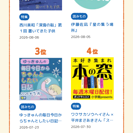
読みもの
特集
伊藤佐凪『星の集う場
西川美和「深海の船」第
所』
１回 置いてきた子供
2026-08-05
2026-08-06
特集
読みもの
ワクサカソウヘイさん ×
ゆっきゅんの毎日今日か
平井まさあきさん「スペ
らちゃんとしたい日記
シャ…
☆202…
2026-07-30
2026-07-23