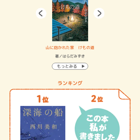
・システム
山に抱かれた家 けもの道
神
イン…
著／はらだみずき
著
もっとみる
ランキング