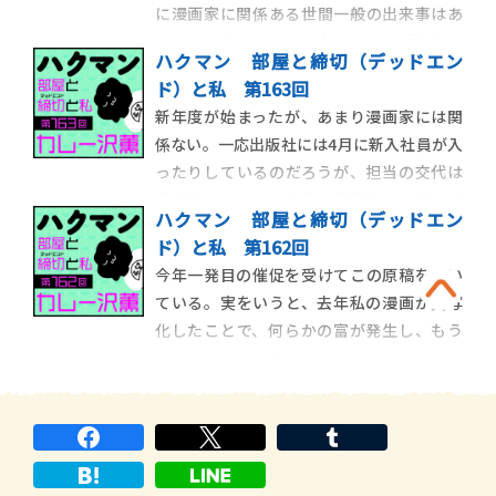
に漫画家に関係ある世間一般の出来事はあ
であり、
るのかと問われたら、今のところ「災害」
ハクマン 部屋と締切（デッドエン
以外は思いつかない。ＧＷが無関係という
ド）と私 第163回
ことは、その後にやってくるらしい五月病
新年度が始まったが、あまり漫画家には関
も無縁である。しかし、そうした季節病に
係ない。一応出版社には4月に新入社員が入
無縁ということは「オールシーズンいつで
ったりしているのだろうが、担当の交代は
も病める」という
突然行われるし、連載は春夏秋冬を問わず
ハクマン 部屋と締切（デッドエン
に終わる。だが逆にいえば、春を待たずに
ド）と私 第162回
担当が飛んでくれるし、連載はどの時期で
今年一発目の催促を受けてこの原稿を書い
も始められるということだ。そもそも漫画
ている。実をいうと、去年私の漫画が実写
業界は学校教育や一般的企業とは相容れな
化したことで、何らかの富が発生し、もう
かった奴の集合
一生働かなくて良くなるのではと思ってい
た。一生と言わなくてもしばらくの余裕が
発生すると予想し、周囲には「３年は休
む」と宣言しまくっていたのだが、現実は
今のまま３年休むと栄養失調などにより永
遠の休息が訪れるた