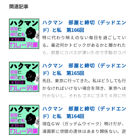
関連記事
ハクマン 部屋と締切（デッドエン
ド）と私 第166回
特に代わり映えのない毎日を過ごしてい
る。最近何かトピックがあるかと聞かれた
ら、部屋にコバエが湧いたので手製のコバ
エトラップを仕掛けたら割と取れて嬉し
ハクマン 部屋と締切（デッドエン
い、という話をしだす程度には特筆するこ
ド）と私 第165回
とがない。だが、今朝起きたら、トラップ
先日、東京に行ってきた。私はどうしても行
自体が腐ってコバエのキャンプ地になってい
かなければいけない場合を除き、東京へは
たので、やはり人生のスパイスは、与えら
行かないし、それもゴネにゴネて４月に行
れるのを待つのでは
く予定だったのを５月下旬ぐらいに引き延
ハクマン 部屋と締切（デッドエン
ばす。ついに万策尽きて行くことになった
ド）と私 第164回
としても、用が済んだらすぐ帰るので、東京
現在ＧＷ（ガッデムウイーク）明けだが、
滞在時間が飛行機に乗っている時間より短
漫画家に世間の連休はあまり関係ない。逆
いことすらある。今回はＳ（hit）学館の用