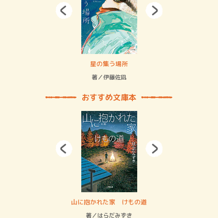
 二重拘束の…
星の集う場所
記憶
緒
著／伊藤佐凪
著／
おすすめ文庫本
・システム
山に抱かれた家 けもの道
神
イン…
著／はらだみずき
著