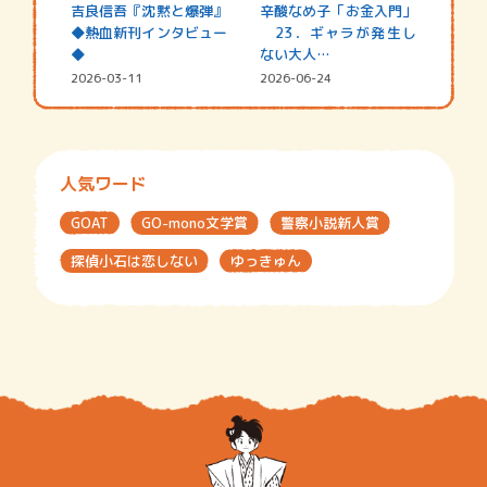
吉良信吾『沈黙と爆弾』
辛酸なめ子「お金入門」
◆熱血新刊インタビュー
23．ギャラが発生し
◆
ない大人…
2026-03-11
2026-06-24
人気ワード
GOAT
GO-mono文学賞
警察小説新人賞
探偵小石は恋しない
ゆっきゅん