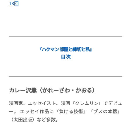
18回
『ハクマン 部屋と締切と私』
目 次
カレー沢薫（かれーざわ・かおる）
漫画家、エッセイスト。漫画『クレムリン』でデビュ
ー。 エッセイ作品に『負ける技術』『ブスの本懐』
（太田出版）など多数。