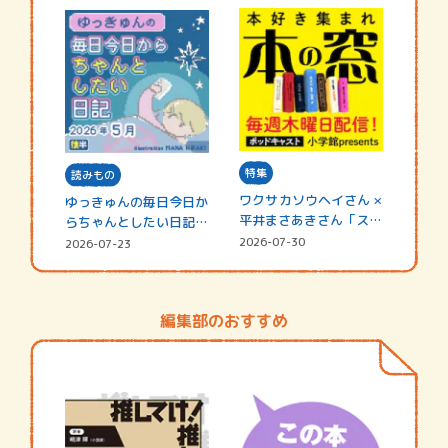
特集
読みもの
ワクサカソウヘイさん ×
ゆっきゅんの毎日今日か
平井まさあきさん「スペ
らちゃんとしたい日記
シャ…
☆202…
2026-07-30
2026-07-23
編集部のおすすめ