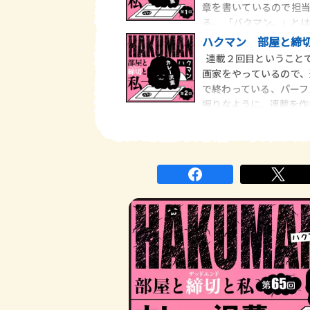
章を書いているので担
る。 「バクマン。」とは
ハクマン 部屋と締
連載２回目ということで
画家をやっているので
で終わっている、パーフ
握りなように、連載を作者