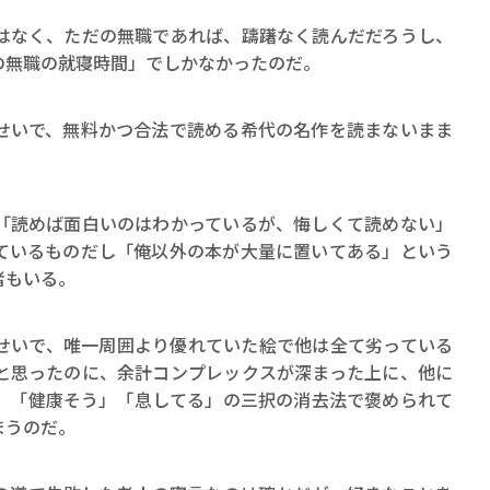
ロボット・イン・ザ・シ
はなく、ただの無職であれば、躊躇なく読んだだろうし、
著／デボラ・イン…
の無職の就寝時間」でしかなかったのだ。
せいで、無料かつ合法で読める希代の名作を読まないまま
「読めば面白いのはわかっているが、悔しくて読めない」
ているものだし「俺以外の本が大量に置いてある」という
者もいる。
せいで、唯一周囲より優れていた絵で他は全て劣っている
と思ったのに、余計コンプレックスが深まった上に、他に
」「健康そう」「息してる」の三択の消去法で褒められて
まうのだ。