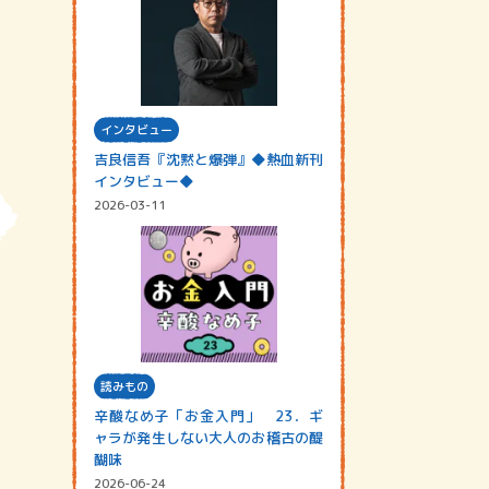
インタビュー
吉良信吾『沈黙と爆弾』◆熱血新刊
インタビュー◆
2026-03-11
読みもの
辛酸なめ子「お金入門」 23．ギ
ャラが発生しない大人のお稽古の醍
醐味
2026-06-24