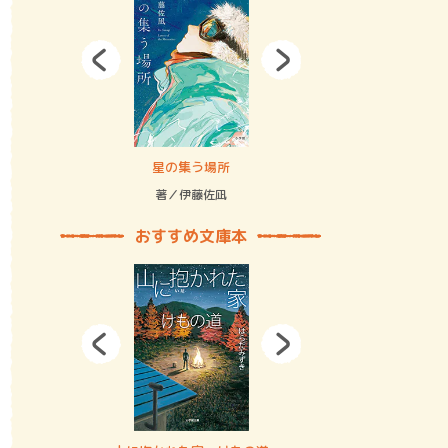
拘束の…
星の集う場所
記憶とツリ
著／伊藤佐凪
著／何 致
おすすめ文庫本