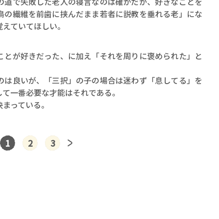
の道で失敗した老人の寝言なのは確かだが、好きなことを
鳥の繊維を前歯に挟んだまま若者に説教を垂れる老」にな
覚えていてほしい。
ことが好きだった、に加え「それを周りに褒められた」と
のは良いが、「三択」の子の場合は迷わず「息してる」を
して一番必要な才能はそれである。
決まっている。
1
2
3