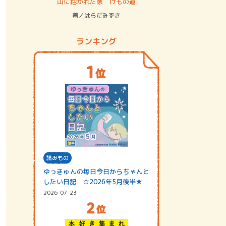
ステム
山に抱かれた家 けもの道
神無島
著／はらだみずき
著／あさ
ランキング
読みもの
ゆっきゅんの毎日今日からちゃんと
したい日記 ☆2026年5月後半★
2026-07-23