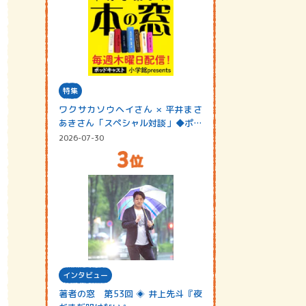
特集
ワクサカソウヘイさん × 平井まさ
あきさん「スペシャル対談」◆ポッ
ドキャスト…
2026-07-30
インタビュー
著者の窓 第53回 ◈ 井上先斗『夜