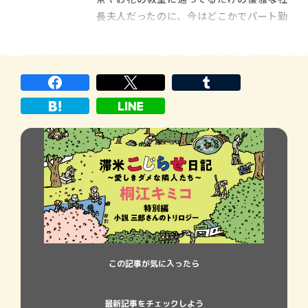
[…]
長夫人だったのに、今はどこかでパート勤
務してるみたいよ。もう、それだけで、会
社の台所がどんな状況か、わかるわよね」
おしぼりを折りたたんでステンレスの受
け皿に戻すと、銀子さんは続けた。 「今の
社長になってからよ、会社の調子 […]
この記事が気に入ったら
最新記事をチェックしよう