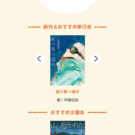
新刊＆おすすめ単行本
 二重拘束の…
星の集う場所
記憶
緒
著／伊藤佐凪
著／
おすすめ文庫本