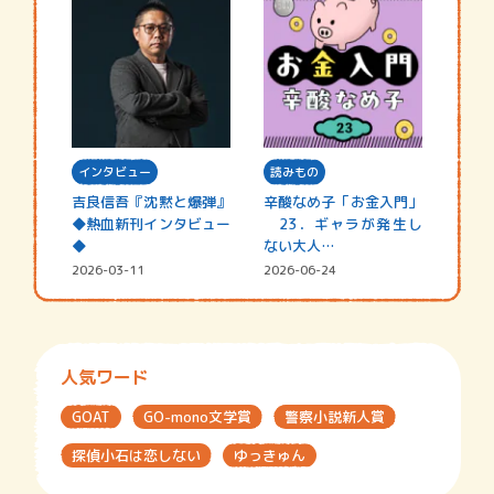
インタビュー
読みもの
吉良信吾『沈黙と爆弾』
辛酸なめ子「お金入門」
◆熱血新刊インタビュー
23．ギャラが発生し
◆
ない大人…
2026-03-11
2026-06-24
人気ワード
GOAT
GO-mono文学賞
警察小説新人賞
探偵小石は恋しない
ゆっきゅん