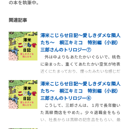
の本を執筆中。
関連記事
滞米こじらせ日記～愛しきダメな隣人
たち～ 桐江キミコ 特別編（小説）
三郎さんのトリロジー⑦
外は中よりもあたたかいぐらいで、桃色
に染まった、重くてあたたかい空気が地表
近くにたまっており、煙ったみたいな感じだ
った。銀子さんが三ツ葉とハマグリの入っ
滞米こじらせ日記～愛しきダメな隣人
たおわんに、ポットの潮汁をつぐ、その、
たち～ 桐江キミコ 特別編（小説）
とぽとぽという音までが、なんだか眠たそ
三郎さんのトリロジー⑥
うだった。おわんの中で、かきたまごが、
こうして、三郎さんは、１月で長年働い
天の衣のように、ゆれた。 「肝 […]
た高柳商店をやめた。少々退職金をもら
い、社長からは高柳の記念品をもらい、最
後の日には、仕出し屋の花菱（はなびし）