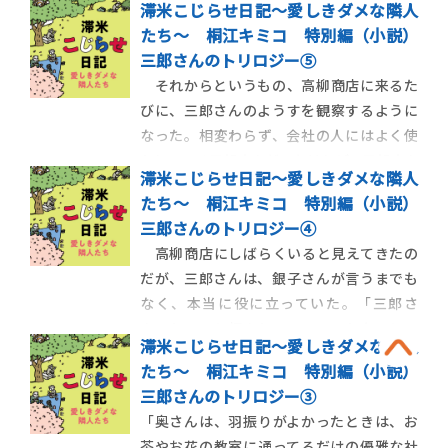
滞米こじらせ日記～愛しきダメな隣人
の幕の内弁当でねぎらってもらったらしい。
たち～ 桐江キミコ 特別編（小説）
２月の頭、北風がビュンビュン吹く日、
三郎さんのトリロジー⑤
手をくねくねとこねくり回しながら、三郎
それからというもの、高柳商店に来るた
さんは、ホームセンターにやって来 […]
びに、三郎さんのようすを観察するように
なった。相変わらず、会社の人にはよく使
われている三郎さんだったけれど、三郎さん
滞米こじらせ日記～愛しきダメな隣人
の周りには、別の時間が流れているみたい
たち～ 桐江キミコ 特別編（小説）
に見えた。三郎さんは、三郎さんに合わせ
三郎さんのトリロジー④
てゆっくり流れる時間の中を、悠揚と泳い
高柳商店にしばらくいると見えてきたの
でいるみたいに見えた。 銀子さ […]
だが、三郎さんは、銀子さんが言うまでも
なく、本当に役に立っていた。「三郎さ
ん、ちょっと頼んじゃっていいかな」とい
滞米こじらせ日記～愛しきダメな隣人
うのが、三郎さんに仕事を頼むときの銀子
たち～ 桐江キミコ 特別編（小説）
さんの口癖だった。同じフレーズを、専務
三郎さんのトリロジー③
も、営業部長も、中村さんも、使った。自
「奥さんは、羽振りがよかったときは、お
転車通勤している銀子さんは、「またギ
茶やお花の教室に通ってるだけの優雅な社