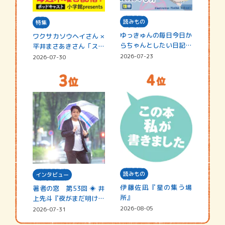
読みもの
特集
ゆっきゅんの毎日今日か
ワクサカソウヘイさん ×
らちゃんとしたい日記
平井まさあきさん「スペ
☆202…
シャ…
2026-07-23
2026-07-30
読みもの
インタビュー
伊藤佐凪『星の集う場
著者の窓 第53回 ◈ 井
所』
上先斗『夜がまだ明けな
い』
2026-08-05
2026-07-31