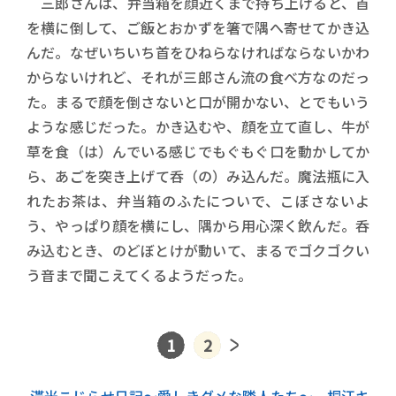
三郎さんは、弁当箱を顔近くまで持ち上げると、首
を横に倒して、ご飯とおかずを箸で隅へ寄せてかき込
んだ。なぜいちいち首をひねらなければならないかわ
からないけれど、それが三郎さん流の食べ方なのだっ
た。まるで顔を倒さないと口が開かない、とでもいう
ような感じだった。かき込むや、顔を立て直し、牛が
草を食（は）んでいる感じでもぐもぐ口を動かしてか
ら、あごを突き上げて呑（の）み込んだ。魔法瓶に入
れたお茶は、弁当箱のふたについで、こぼさないよ
う、やっぱり顔を横にし、隅から用心深く飲んだ。呑
み込むとき、のどぼとけが動いて、まるでゴクゴクい
う音まで聞こえてくるようだった。
1
2
次記事
滞米こじらせ日記～愛しきダメな隣人たち～ 桐江キ