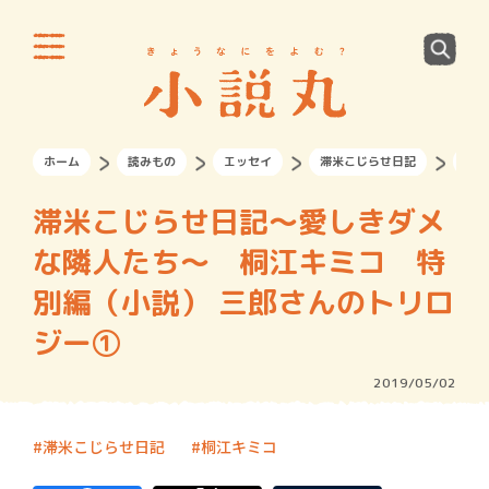
ホーム
読みもの
エッセイ
滞米こじらせ日記
滞米
滞米こじらせ日記～愛しきダメ
な隣人たち～ 桐江キミコ 特
別編（小説） 三郎さんのトリロ
ジー①
2019/05/02
滞米こじらせ日記
桐江キミコ