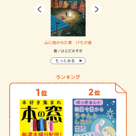
・システム
山に抱かれた家 けもの道
神
イン…
著／はらだみずき
著
もっとみる
ランキング