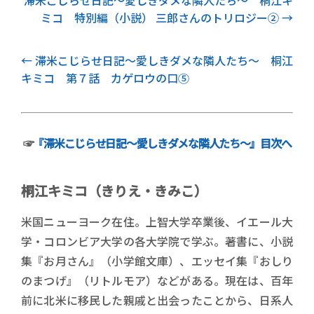
ミコ 特別編（小説） 三郎さんのトリロジー②
前記事
滞米こじらせ日記～愛しきダメな隣人たち～ 桐江
キミコ 第７話 カゲロウの口⑤
☞
『滞米こじらせ日記～愛しきダメな隣人たち～』目次へ
桐江キミコ（きりえ・きみこ）
米国ニューヨーク在住。上智大学卒業後、イエール大
学・コロンビア大学の各大学院で学ぶ。著書に、小説
集『お月さん』（小学館文庫）、エッセイ集『おしり
のまつげ』（リトルモア）などがある。現在は、百年
前に北米に移民した親戚と出会ったことから、日系人