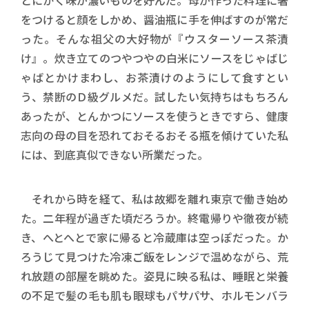
とにかく味が濃いものを好んだ。母が作った料理に箸
をつけると顔をしかめ、醤油瓶に手を伸ばすのが常だ
った。そんな祖父の大好物が『ウスターソース茶漬
け』。炊き立てのつやつやの白米にソースをじゃばじ
ゃばとかけまわし、お茶漬けのようにして食すとい
う、禁断のＤ級グルメだ。試したい気持ちはもちろん
あったが、とんかつにソースを使うときですら、健康
志向の母の目を恐れておそるおそる瓶を傾けていた私
には、到底真似できない所業だった。
それから時を経て、私は故郷を離れ東京で働き始め
た。二年程が過ぎた頃だろうか。終電帰りや徹夜が続
き、へとへとで家に帰ると冷蔵庫は空っぽだった。か
ろうじて見つけた冷凍ご飯をレンジで温めながら、荒
れ放題の部屋を眺めた。姿見に映る私は、睡眠と栄養
の不足で髪の毛も肌も眼球もパサパサ、ホルモンバラ