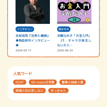
インタビュー
読みもの
吉良信吾『沈黙と爆弾』
辛酸なめ子「お金入門」
◆熱血新刊インタビュー
23．ギャラが発生し
◆
ない大人…
2026-03-11
2026-06-24
人気ワード
GOAT
GO-mono文学賞
警察小説新人賞
探偵小石は恋しない
ゆっきゅん