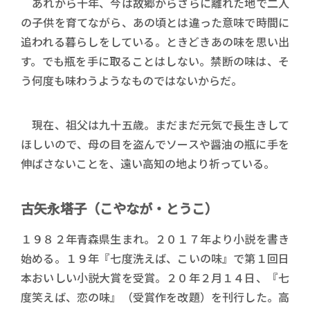
あれから十年、今は故郷からさらに離れた地で二人
の子供を育てながら、あの頃とは違った意味で時間に
追われる暮らしをしている。ときどきあの味を思い出
す。でも瓶を手に取ることはしない。禁断の味は、そ
う何度も味わうようなものではないからだ。
現在、祖父は九十五歳。まだまだ元気で長生きして
ほしいので、母の目を盗んでソースや醤油の瓶に手を
伸ばさないことを、遠い高知の地より祈っている。
古矢永塔子（こやなが・とうこ）
１９８２年青森県生まれ。２０１７年より小説を書き
始める。１９年『七度洗えば、こいの味』で第１回日
本おいしい小説大賞を受賞。２０年２月１４日、『七
度笑えば、恋の味』（受賞作を改題）を刊行した。高