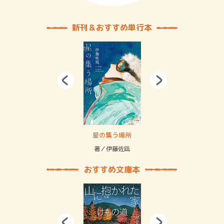
新刊＆おすすめ単行本
 二重拘束の…
星の集う場所
記憶
緒
著／伊藤佐凪
著／
おすすめ文庫本