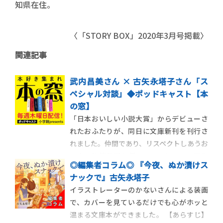
知県在住。
〈「STORY BOX」2020年3月号掲載〉
関連記事
武内昌美さん × 古矢永塔子さん「ス
ペシャル対談」◆ポッドキャスト【本
の窓】
「日本おいしい小説大賞」からデビューさ
れたおふたりが、同日に文庫新刊を刊行さ
れました。仲間であり、リスペクトしあうお
二人の執筆秘話を伺います。じつは、両作
◎編集者コラム◎ 『今夜、ぬか漬けス
品には「母と娘」というテーマが共通して
ナックで』古矢永塔子
います。実際にお子さんを育てているお二
イラストレーターのかないさんによる装画
人に、リアルな悩みや対応法、さらには作
で、カバーを見ているだけでも心がホッと
品にどのように織り込まれたかなどお話し
温まる文庫本ができました。 【あらすじ】
いただきました