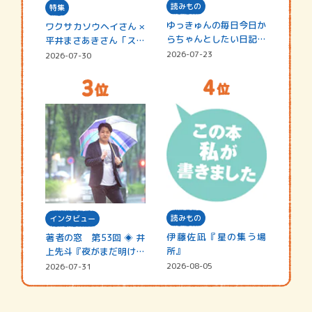
読みもの
特集
ゆっきゅんの毎日今日か
ワクサカソウヘイさん ×
らちゃんとしたい日記
平井まさあきさん「スペ
☆202…
シャ…
2026-07-23
2026-07-30
読みもの
インタビュー
伊藤佐凪『星の集う場
著者の窓 第53回 ◈ 井
所』
上先斗『夜がまだ明けな
い』
2026-08-05
2026-07-31