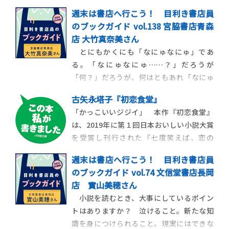
わけあって職と家を失い、ネカフェ難民に
週末は書店へ行こう！ 目利き書店員
なっていた主人公の槙生。そんなとき、ずっ
のブックガイド vol.138 宮脇書店青森
と音信不通だった母の訃報が届き、槇生は
店 大竹真奈美さん
葬儀のために小豆島へ行くことになりま
とにもかくにも「なにゅなにゅ」であ
す。するとそこにいたのは、母の元夫だと
る。「なにゅなにゅ……？」だろうが
いう自分より年
「何？」だろうが、何はともあれ「なにゅ
なにゅ」なのだ。主人公の三川は、玩具会
古矢永塔子『初恋食堂』
社でカプセルトイの企画をしている。入社
「かっこいいジジイ」 本作『初恋食堂』
して３年。思うように成果を上げられず、
は、2019年に第１回日本おいしい小説大賞
なにゅなにゅというキャラクターに癒しを
を受賞し刊行された『七度笑えば、恋の
求める、なにゅなにゅオタクだ。やれ今日
味』を改題し、加筆修正したものだ。単行
はなにゅなにゅクロック
週末は書店へ行こう！ 目利き書店員
本発売時に巻かれた帯には「44歳差の恋、
のブックガイド vol.74 文信堂書店長岡
始まる!?」とある。主人公・桐子が出会うの
店 實山美穂さん
は、彼女が働く高齢者向けマンションの住
小説を読むとき、大事にしているポイン
人・匙田譲治。彼が作るおいしい料理の
トはありますか？ 泣けること。新たな知
数々に、固
識を身につけられること。現実にはできな