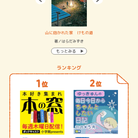
・システム
山に抱かれた家 けもの道
神
イン…
著／はらだみずき
著
もっとみる
ランキング