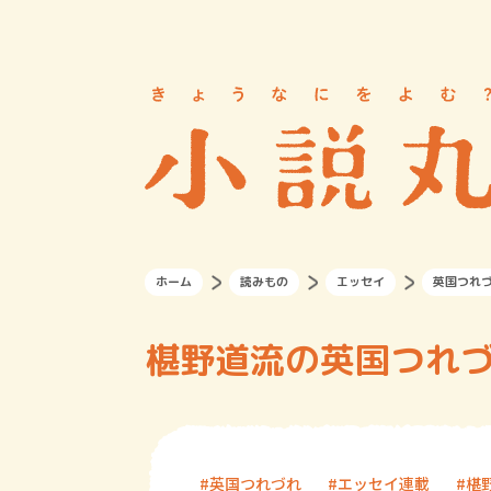
ホーム
読みもの
エッセイ
英国つれ
椹野道流の英国つれづ
英国つれづれ
エッセイ連載
椹