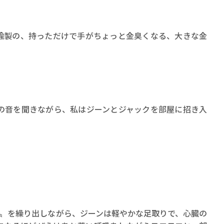
ロボット・イン・ザ・シ
著／デボラ・イン…
鍮製の、持っただけで手がちょっと金臭くなる、大きな金
の音を聞きながら、私はジーンとジャックを部屋に招き入
ear!〟を繰り出しながら、ジーンは軽やかな足取りで、心臓の