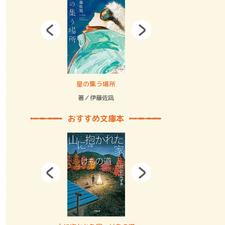
拘束の…
星の集う場所
記憶とツリ
著／伊藤佐凪
著／何 致
おすすめ文庫本