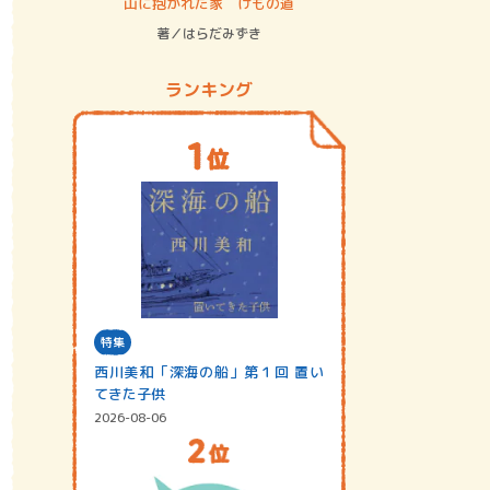
ステム
山に抱かれた家 けもの道
神無島
著／はらだみずき
著／あさ
ランキング
特集
西川美和「深海の船」第１回 置い
てきた子供
2026-08-06