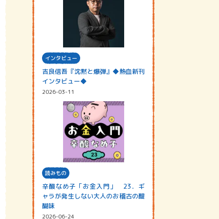
インタビュー
吉良信吾『沈黙と爆弾』◆熱血新刊
インタビュー◆
2026-03-11
読みもの
辛酸なめ子「お金入門」 23．ギ
ャラが発生しない大人のお稽古の醍
醐味
2026-06-24