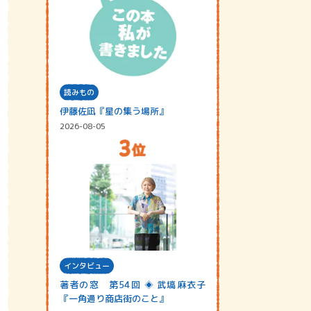
読みもの
伊藤佐凪『星の集う場所』
2026-08-05
インタビュー
著者の窓 第54回 ◈ 武塙麻衣子
『一角通り商店街のこと』