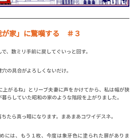
我が家」に驚嘆する ＃３
んで、数ミリ手前に戻してぐいっと回す。
賞金稼ぎスリーサム！ 二重
著／川瀬七緒
鍵穴の具合がよろしくないだけ。
に上がるね」とリーブ夫妻に声をかけてから、私は幅が狭
が暮らしていた昭和の家のような階段を上がりました。
落ちたら真っ暗になります。まあまあコワイデスネ。
めには、もう１枚、今度は象牙色に塗られた扉がありま