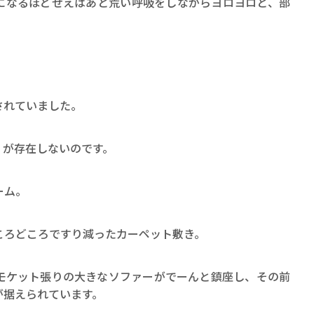
になるほどぜえはあと荒い呼吸をしながらヨロヨロと、部
されていました。
」が存在しないのです。
ーム。
ころどころですり減ったカーペット敷き。
モケット張りの大きなソファーがでーんと鎮座し、その前
が据えられています。