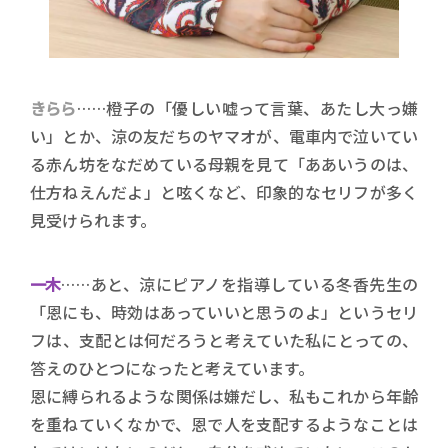
きらら
……橙子の「優しい嘘って言葉、あたし大っ嫌
い」とか、涼の友だちのヤマオが、電車内で泣いてい
る赤ん坊をなだめている母親を見て「ああいうのは、
仕方ねえんだよ」と呟くなど、印象的なセリフが多く
見受けられます。
一木
……あと、涼にピアノを指導している冬香先生の
「恩にも、時効はあっていいと思うのよ」というセリ
フは、支配とは何だろうと考えていた私にとっての、
答えのひとつになったと考えています。
恩に縛られるような関係は嫌だし、私もこれから年齢
を重ねていくなかで、恩で人を支配するようなことは