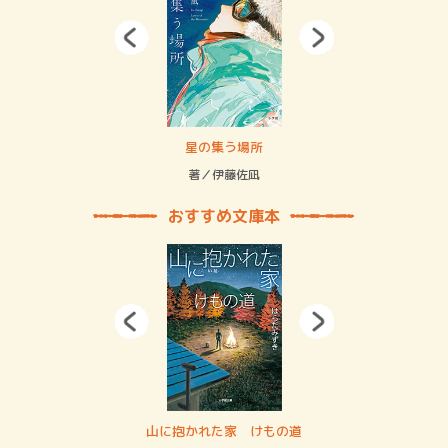
 二重拘束の…
星の集う場所
記憶
緒
著／伊藤佐凪
著／
おすすめ文庫本
・システム
山に抱かれた家 けもの道
神