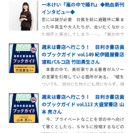
一木けい『嵐の中で踊れ』◆熱血新刊
インタビュー◆
恋には謎が必要 台風を前に避難所に集ま
った中高生や大人たちが、会いたくなかっ
た相手と再会してしまう──。『嵐の中で
踊れ』は、ワンシチュエーションの中にさ
週末は書店へ行こう！ 目利き書店員
まざまなドラマを詰め込んだ、著者初挑戦
のブックガイド vol.149 紀伊國屋書店
となる群像劇だ。人生がガラッと変わる一
浦和パルコ店 竹田勇生さん
晩の物語。青春小説の定番と言える設定だ
本書の中で、美術家である著者がルソー
が、それをこう書くか、と驚かされた。避
の言葉を引用している箇所がある。〝嘘を
難所に指定された
ついても、自分にも他人にも得にならず、損
にもならない場合は、それは嘘ではなく虚
週末は書店へ行こう！ 目利き書店員
構である（中略）こうした虚構は、もはや
のブックガイド vol.113 大盛堂書店 山
嘘ではなく、「言う義務のない真実の隠
本 亮さん
蔽」と同様である〟これは『なめらかな
今、プライベートなことを世の中へ向け
人』というエッセイ集の在り様を、真っ直
て書くとしたら、ＳＮＳに投稿するなどの
ぐに貫く槍のような