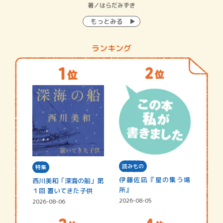
イン…
著／はらだみずき
著
もっとみる
ランキング
読みもの
特集
伊藤佐凪『星の集う場
西川美和「深海の船」第
所』
１回 置いてきた子供
2026-08-05
2026-08-06