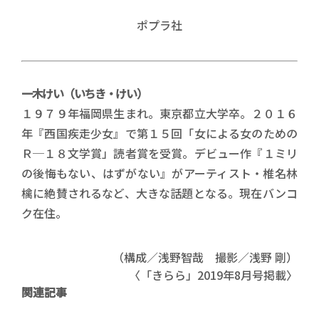
ポプラ社
一木けい（いちき・けい）
１９７９年福岡県生まれ。東京都立大学卒。２０１６
年『西国疾走少女』で第１５回「女による女のための
Ｒ─１８文学賞」読者賞を受賞。デビュー作『１ミリ
の後悔もない、はずがない』がアーティスト・椎名林
檎に絶賛されるなど、大きな話題となる。現在バンコ
ク在住。
（構成／浅野智哉 撮影／浅野 剛）
〈「きらら」2019年8月号掲載〉
関連記事