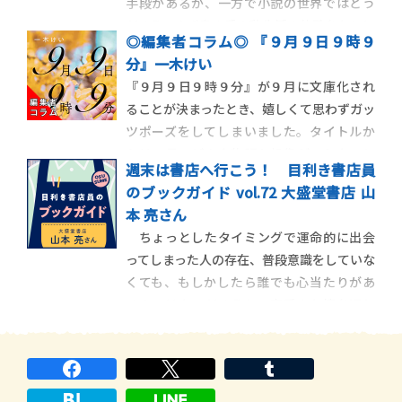
手段があるが、一方で小説の世界ではどう
だろう。まず書き手の私生活の体験をもとに
◎編集者コラム◎ 『９月９日９時９
描かれる「私小説」というジャンルが挙げ
分』一木けい
られる。しかし、近年そのジャンルが盛り
『９月９日９時９分』が９月に文庫化され
上がっているかというと、そうでもない気が
ることが決まったとき、嬉しくて思わずガッ
する。理由の一つに、モデルになる第三者
ツポーズをしてしまいました。タイトルか
のプライベー
らは一見、どんな物語か想像がつかないと
週末は書店へ行こう！ 目利き書店員
思います。実は９月９日９時９分という日
のブックガイド vol.72 大盛堂書店 山
時は、タイでとても大切な時間とされてい
本 亮さん
るんです。（先日出かけた先で偶然見つけた
ちょっとしたタイミングで運命的に出会
タイ料理屋の名前も「タイ屋台999」でし
ってしまった人の存在、普段意識をしていな
た！）タイ
くても、もしかしたら誰でも心当たりがあ
るのではないだろうか。恋愛や友情を通じ
て掛け替えのない人、もしくは自分にとっ
て都合の良い人、羅針盤のようにこれから
の生き方を示してくれる人。色々いるだろ
うけど、その人が自分の大切な心の中へ踏