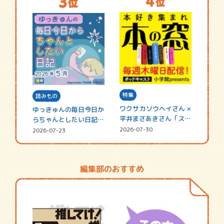
特集
読みもの
ワクサカソウヘイさん ×
ゆっきゅんの毎日今日か
平井まさあきさん「スペ
らちゃんとしたい日記
シャ…
☆202…
2026-07-30
2026-07-23
編集部のおすすめ