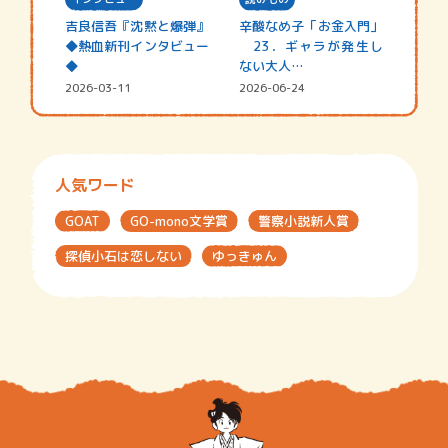
吉良信吾『沈黙と爆弾』
辛酸なめ子「お金入門」
◆熱血新刊インタビュー
23．ギャラが発生し
◆
ない大人…
2026-03-11
2026-06-24
人気ワード
GOAT
GO-mono文学賞
警察小説新人賞
探偵小石は恋しない
ゆっきゅん