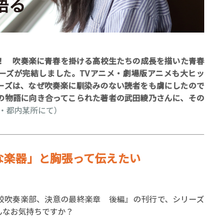
 吹奏楽に青春を掛ける高校生たちの成長を描いた青春
ーズが完結しました。TVアニメ・劇場版アニメも大ヒッ
賞金稼ぎスリーサム！ 二重
ーズは、なぜ吹奏楽に馴染みのない読者をも虜にしたので
の物語に向き合ってこられた著者の武田綾乃さんに、その
著／川瀬七緒
5日・都内某所にて）
な楽器」と胸張って伝えたい
校吹奏楽部、決意の最終楽章 後編』の刊行で、シリーズ
んなお気持ちですか？