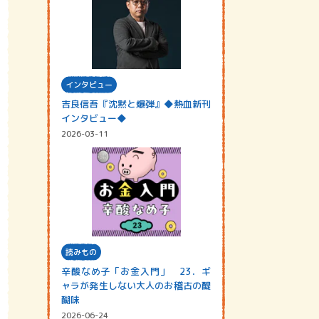
インタビュー
吉良信吾『沈黙と爆弾』◆熱血新刊
インタビュー◆
2026-03-11
読みもの
辛酸なめ子「お金入門」 23．ギ
ャラが発生しない大人のお稽古の醍
醐味
2026-06-24