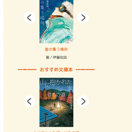
拘束の…
星の集う場所
記憶とツリ
著／伊藤佐凪
著／何 致
おすすめ文庫本