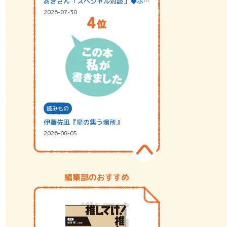
あきさん「スペシャル対談」◆ポッ
ドキャスト…
2026-07-30
読みもの
伊藤佐凪『星の集う場所』
2026-08-05
編集部のおすすめ