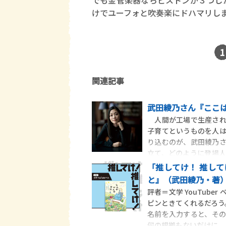
でも金管楽器ならピストンが３つし
けでユーフォと吹奏楽にドハマリし
1
関連記事
武田綾乃さん『ここは
人間が工場で生産され
子育てというものを人
り込むのが、武田綾乃
立て、どのように登場
し
「推してけ！ 推して
と』（武田綾乃・著
評者＝文学 YouTub
ピンときてくれるだろう
名前を入力すると、そ
何の根拠もないだけに、