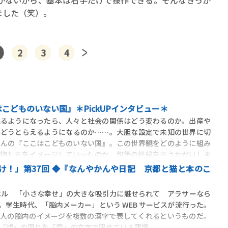
かないから、基本は右手だけで操作できる。そんなきっか
ました（笑）。
2
3
4
こどものいない国』＊PickUPインタビュー＊
るようになったら、人々と社会の関係はどう変わるのか。出産や
はどうとらえるようになるのか……。大胆な設定で未知の世界に切
さんの『ここはこどものいない国』。この世界観をどのように組み
人物たちをイメージしていったのか、執筆の経緯をおうかがいしま
け！」第37回 ◆『なんやかんや日記 京都と猫と本のこ
）
er ベル 「小さな幸せ」の大きな吸引力に魅せられて アラサーなら
。学生時代、「脳内メーカー」という WEB サービスが流行った。
の人の脳内のイメージを複数の漢字で表してくれるというものだ。
「嘘」の周りを「愛」の文字で固めている薄情