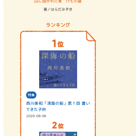
ステム
山に抱かれた家 けもの道
神無島
著／はらだみずき
著／あさ
ランキング
特集
西川美和「深海の船」第１回 置い
てきた子供
2026-08-06