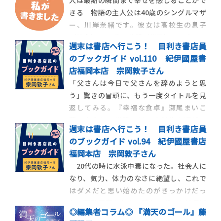
きる 物語の主人公は40歳のシングルマザ
ー、川岸奈緒です。彼女は高校生の息子
（涼介）、80歳の父親（耕平）と３人で、
週末は書店へ行こう！ 目利き書店員
京都府の丹後半島で暮らしています。奈緒
のブックガイド vol.110 紀伊國屋書
が離婚したのは７年前で、原因は夫の浮
店福岡本店 宗岡敦子さん
気。しかも夫は不倫相手との間に子どもま
「父さんは今日で父さんを辞めようと思
で作り、一方的に離婚を突きつけてきまし
う」驚きの冒頭に、もう一度タイトルを見
た。かつてそんな
返してみる。『幸福な食卓』瀬尾まいこ
著 本作との出逢いは、中学生の頃だっ
週末は書店へ行こう！ 目利き書店員
た。タイトルからは想像できない物語に衝
のブックガイド vol.94 紀伊國屋書店
撃を受け、初めて知る感情に、大号泣して
福岡本店 宗岡敦子さん
しまった。その後、瀬尾先生の大ファンと
20代の時に水泳中毒になった。社会人に
なり、夢中で他の作品も読みまくった。今
なり、気力、体力のなさに絶望し、これで
回の新刊『私たちの世
はダメだと思い始めたのがきっかけだっ
た。運動音痴のため、陸上スポーツは壊滅
◎編集者コラム◎ 『満天のゴール』藤
的。泳げないが、水中歩行ならできると思