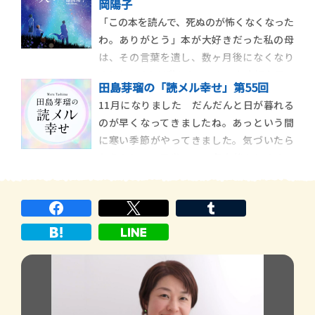
岡陽子
いプールに通い始める。最初は歩行だけだ
「この本を読んで、死ぬのが怖くなくなった
ったが、すいすい泳ぐみなさんを見て、自
わ。ありがとう」本が大好きだった私の母
分もあんな風に泳いでみたいと思い練習を
は、その言葉を遺し、数ヶ月後になくなり
始めた。だが、全
ました。それは私にとってとても大切な思い
田島芽瑠の「読メル幸せ」第55回
出で、故にこの小説は私にとって、とても大
11月になりました だんだんと日が暮れる
切な作品です。これは私が体験した小さな
のが早くなってきましたね。あっという間
エピソードですが、この作品が多くの人の
に寒い季節がやってきました。気づいたら
心に響き「救われた」「死生観が変わっ
もうあと１ヶ月半で2022年も終わります。
た」など多く
皆さんはいかがお過ごしでしょうか？ 私
は久しぶりに実家にいます。というのも、
福岡で12月９日から３日間行われる「山笠
キックボーダーズ」という舞台に出演させ
ていただ