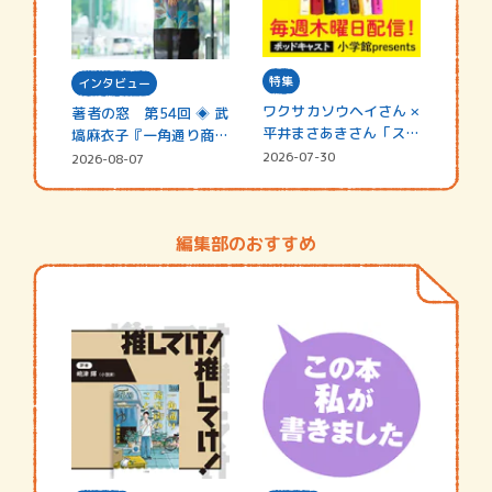
特集
インタビュー
ワクサカソウヘイさん ×
著者の窓 第54回 ◈ 武
平井まさあきさん「スペ
塙麻衣子『一角通り商店
シャ…
街の…
2026-07-30
2026-08-07
編集部のおすすめ