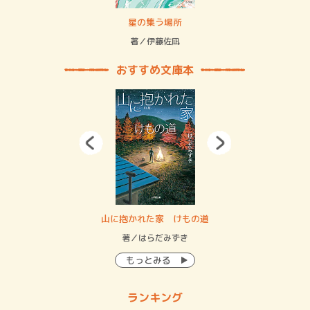
 二重拘束の…
星の集う場所
記憶
緒
著／伊藤佐凪
著／
おすすめ文庫本
・システム
山に抱かれた家 けもの道
神
イン…
著／はらだみずき
著
もっとみる
ランキング