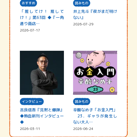
おすすめ
読みもの
「推してけ！ 推して
井上先斗『夜がまだ明け
け！」第63回 ◆『一角
ない』
通り商店…
2026-07-29
2026-07-17
インタビュー
読みもの
吉良信吾『沈黙と爆弾』
辛酸なめ子「お金入門」
◆熱血新刊インタビュー
23．ギャラが発生し
◆
ない大人…
2026-03-11
2026-06-24