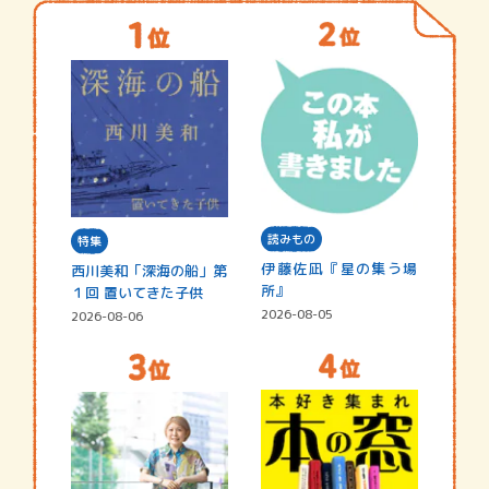
読みもの
特集
伊藤佐凪『星の集う場
西川美和「深海の船」第
所』
１回 置いてきた子供
2026-08-05
2026-08-06