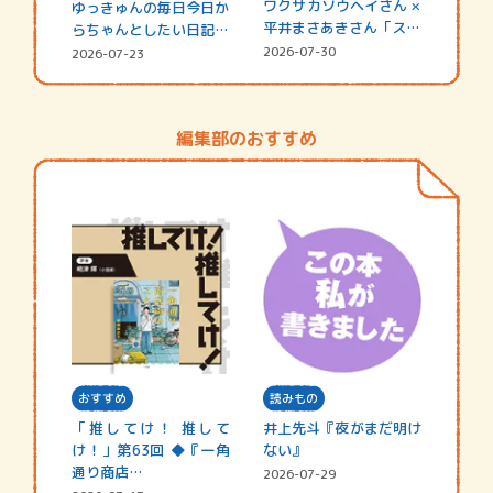
ワクサカソウヘイさん ×
ゆっきゅんの毎日今日か
平井まさあきさん「スペ
らちゃんとしたい日記
シャ…
☆202…
2026-07-30
2026-07-23
編集部のおすすめ
おすすめ
読みもの
「推してけ！ 推して
井上先斗『夜がまだ明け
け！」第63回 ◆『一角
ない』
通り商店…
2026-07-29