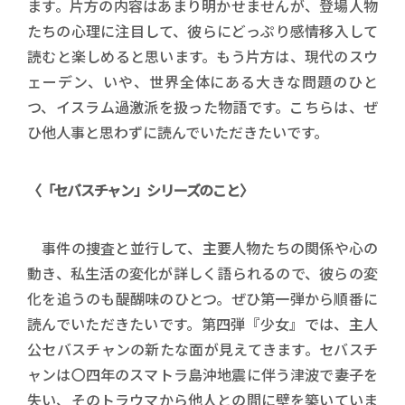
ます。片方の内容はあまり明かせませんが、登場人物
たちの心理に注目して、彼らにどっぷり感情移入して
読むと楽しめると思います。もう片方は、現代のスウ
ェーデン、いや、世界全体にある大きな問題のひと
つ、イスラム過激派を扱った物語です。こちらは、ぜ
ひ他人事と思わずに読んでいただきたいです。
〈「セバスチャン」シリーズのこと〉
事件の捜査と並行して、主要人物たちの関係や心の
動き、私生活の変化が詳しく語られるので、彼らの変
化を追うのも醍醐味のひとつ。ぜひ第一弾から順番に
読んでいただきたいです。第四弾『少女』では、主人
公セバスチャンの新たな面が見えてきます。セバスチ
ャンは〇四年のスマトラ島沖地震に伴う津波で妻子を
失い、そのトラウマから他人との間に壁を築いていま