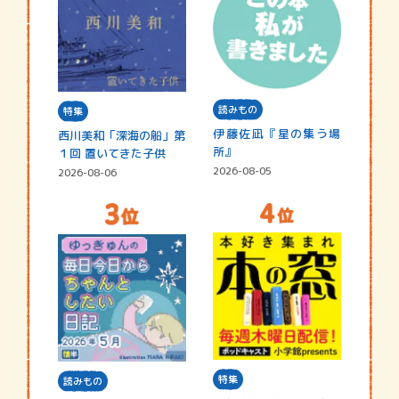
読みもの
特集
伊藤佐凪『星の集う場
西川美和「深海の船」第
所』
１回 置いてきた子供
2026-08-05
2026-08-06
特集
読みもの