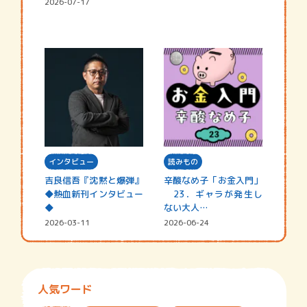
2026-07-17
インタビュー
読みもの
吉良信吾『沈黙と爆弾』
辛酸なめ子「お金入門」
◆熱血新刊インタビュー
23．ギャラが発生し
◆
ない大人…
2026-03-11
2026-06-24
人気ワード