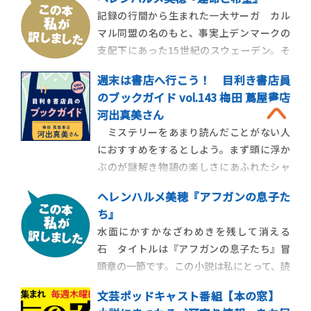
９３』『１７９４』『１７９５』。その著
記録の行間から生まれた一大サーガ カル
者、ニクラス・ナット・オ・ダーグの最新
マル同盟の名のもと、事実上デンマークの
作『運命と希望』（ヘレンハルメ美穂 訳）
支配下にあった15世紀のスウェーデン。そ
がついに日本で出版されました。
う聞いて、世界史の授業を思い出された方
週末は書店へ行こう！ 目利き書店員
もいらっしゃるかもしれない。だが、圧政
のブックガイド vol.143 梅田 蔦屋書店
に苦しむ民衆を率いて反乱を起こし、スウ
河出真美さん
ェーデンを独立の一歩手前まで導きながら
ミステリーをあまり読んだことがない人
も、志半ばにして暗殺されたカリスマ指導
におすすめをするとしよう。まず頭に浮か
者がいたことを
ぶのが謎解き物語の楽しさにあふれたシャ
ーロック・ホームズだ。それからアガサ・
ヘレンハルメ美穂『アフガンの息子た
クリスティーの名作群――「そして誰もいなく
ち』
なった」「オリエント急行の殺人」「アク
水面にかすかなざわめきを残して消える
ロイド殺し」はどこかでネタバレを見てし
石 タイトルは『アフガンの息子たち』冒
まう前に読んでほしい。それからエラリ
頭章の一節です。この小説は私にとって、読
ー・クイーンの
む前の予想と本を開いてからの印象がまっ
文芸ポッドキャスト番組【本の窓】
たく異なる作品でした。アフガニスタンか