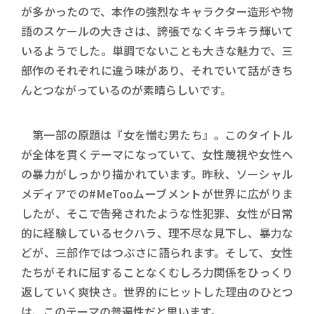
が多かったので、本作の強烈なキャラクター造形や物
語のスケールの大きさは、誇張でなくキラキラ輝いて
いるようでした。単調でないことも大きな魅力で、三
部作のそれぞれに違う味があり、それでいて話がきち
んとつながっているのが素晴らしいです。
第一部の原題は『女を憎む男たち』。このタイトル
が全体を貫くテーマになっていて、女性蔑視や女性へ
の暴力がしっかり描かれています。昨秋、ソーシャル
メディアでの#MeTooムーブメントが世界に広がりま
したが、そこで告発されたような性犯罪、女性が日常
的に経験しているセクハラ、理不尽な見下し、暴力な
どが、三部作ではつぶさに語られます。そして、女性
たちがそれに屈することなくむしろ力関係をひっくり
返していく爽快さ。世界的にヒットした理由のひとつ
は、このテーマの普遍性だと思います。