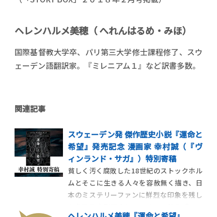
ヘレンハルメ美穂（ へれんはるめ・みほ）
国際基督教大学卒、パリ第三大学修士課程修了、スウ
ェーデン語翻訳家。『ミレニアム１』など訳書多数。
関連記事
スウェーデン発 傑作歴史小説『運命と
希望』発売記念 漫画家 幸村誠（『ヴ
ィンランド・サガ』）特別寄稿
貧しく汚く腐敗した18世紀のストックホル
ムとそこに生きる人々を容赦無く描き、日
本のミステリーファンに鮮烈な印象を残し
た北欧発大型歴史ミステリー三部作『１７
ヘレンハルメ美穂『運命と希望』