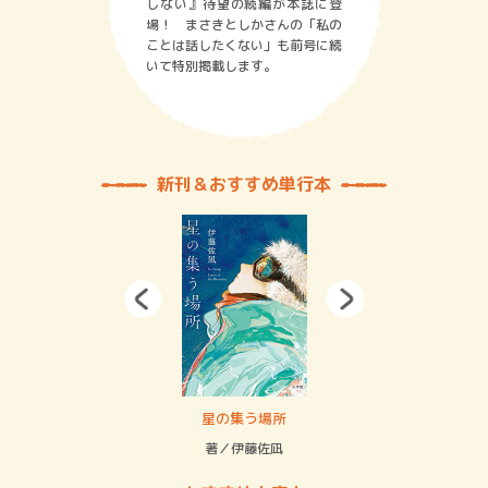
しない』待望の続編が本誌に登
場！ まさきとしかさんの「私の
ことは話したくない」も前号に続
いて特別掲載します。
新刊＆おすすめ単行本
 二重拘束の…
星の集う場所
記憶
緒
著／伊藤佐凪
著／