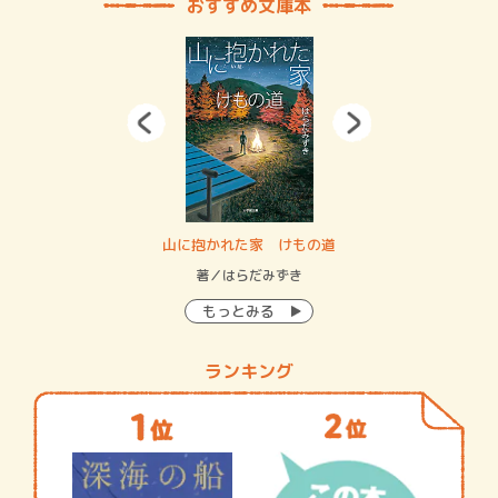
おすすめ文庫本
・システム
山に抱かれた家 けもの道
神
イン…
著／はらだみずき
著
もっとみる
ランキング