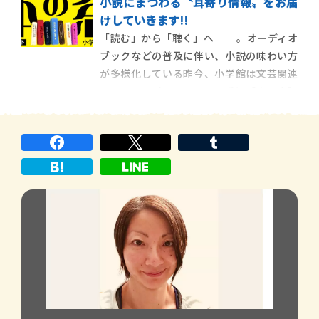
小説にまつわる〝耳寄り情報〟をお届
らひとりきりで難民として逃れてきた少年
けしていきます!!
たちと、彼らが入居している施設の職員の
「読む」から「聴く」へ ──。オーディオ
物語。その背景にあるのは、2015年に中東
ブックなどの普及に伴い、小説の味わい方
やアフリカ、
が多様化している昨今、小学館は文芸関連
ニュースのポッドキャスト番組【本の窓】
の配信を始めました。番組では、小学館の
文芸書を中心に、著者インタビュー、対
談、編集者による舞台裏などのコンテンツ
を、毎週木曜日に更新する予定です。番組
のタイトルコール