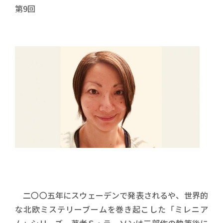
連載回数
第9回
二〇〇五年にスウェーデンで発表されるや、世界的
な北欧ミステリーブームを巻き起こした「ミレニア
ム」シリーズ。著者Ｓ・ラーソンは三部作の執筆後に