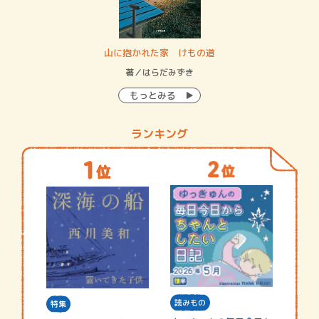
・システム
山に抱かれた家 けもの道
神
イン…
著／はらだみずき
著
もっとみる
ランキング
読みもの
特集