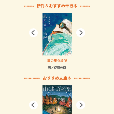
新刊＆おすすめ単行本
 二重拘束の…
星の集う場所
記憶
緒
著／伊藤佐凪
著／
おすすめ文庫本