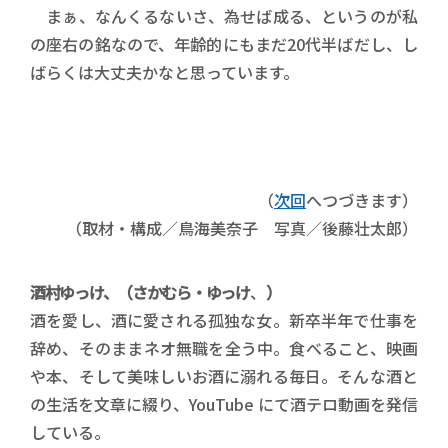
まぁ、なんくるないさ、為せば成る、というのが私
の座右の銘なので、年齢的にもまだ20代半ばだし、し
ばらくは大丈夫かなと思っています。
（
次回
へつづきます）
（取材・構成／鳥海美奈子 写真／後藤壮太郎）
酒村ゆっけ、（さかむら・ゆっけ
、
）
酒を愛し、酒に愛される孤独な女。新卒半年で仕事を
辞め、そのままネオ無職を全う中。食べること、映画
や本、そして美味しいお酒に溺れる毎日。そんな酒と
の生活を文章に綴り、YouTube にて酒テロ動画を発信
している。