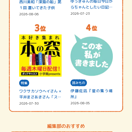
ゆっきゅんの毎日今日か
西川美和「深海の船」第
らちゃんとしたい日記
１回 置いてきた子供
☆202…
2026-07-23
2026-08-06
読みもの
特集
伊藤佐凪『星の集う場
ワクサカソウヘイさん ×
所』
平井まさあきさん「スペ
シャ…
2026-08-05
2026-07-30
編集部のおすすめ