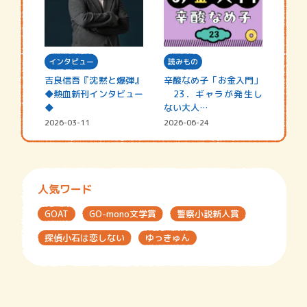
インタビュー
読みもの
吉良信吾『沈黙と爆弾』
辛酸なめ子「お金入門」
◆熱血新刊インタビュー
23．ギャラが発生し
◆
ない大人…
2026-03-11
2026-06-24
人気ワード
GOAT
GO-mono文学賞
警察小説新人賞
探偵小石は恋しない
ゆっきゅん