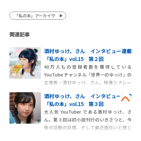
「私の本」アーカイヴ
関連記事
酒村ゆっけ、さん インタビュー連載
「私の本」vol.15 第２回
40万人もの登録者数を獲得している
YouTube チャンネル「世界一のゆっけ」の
主催者・酒村ゆっけ、さん。映像とナレー
ションを組み合わせた動画には、その独特
酒村ゆっけ、さん インタビュー連載
のワードセンスが光ります。果たしてなに
「私の本」vol.15 第３回
に影響を受けて数々の言葉を獲得し、紡い
大人気 YouTuber である酒村ゆっけ、さ
できたのか。第２回目は、それについてお
ん。第３回は初小説刊行のいきさつと、今
聞きしました。
後の活動の目標、そして最近面白いと感じ
ていることについてお聞きしました。ホラ