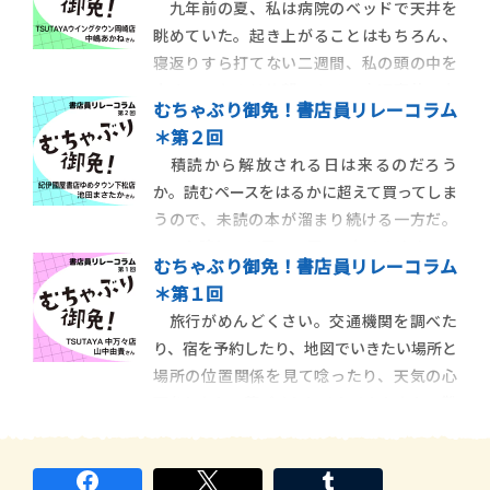
九年前の夏、私は病院のベッドで天井を
残虐非道を働いている現場を目撃してしま
眺めていた。起き上がることはもちろん、
い、そりゃもう見事に闇堕ちする。人間は
寝返りすら打てない二週間、私の頭の中を
汚い、人間は残酷だ
占めていたのは絶望である。交通事故で右
むちゃぶり御免！書店員リレーコラム
腕を骨折した上に神経を損傷し、肘から先
＊第２回
はほとんど動かすことができなかった。右
積読から解放される日は来るのだろう
手が動かない未来を考えてみると、私は大人
か。読むペースをはるかに超えて買ってしま
としても母親としても全く役立たずであるよ
うので、未読の本が溜まり続ける一方だ。
うに思われた
いつか読む、と思って買ってもそのまま２～
むちゃぶり御免！書店員リレーコラム
３年経過して気が付けば文庫化されていた
＊第１回
りする。あぁ時間がほしい……。そんな
旅行がめんどくさい。交通機関を調べた
時、ふと天からの声が聞こえた。「読み終
り、宿を予約したり、地図でいきたい場所と
わるまで、読書休暇をとっていいよ」。いま
場所の位置関係を見て唸ったり、天気の心
だ。いましかな
配をしたり、荷づくりにそわそわしたり、靴
はどうしようか悩んだり。出発前の考える
ことリストを考えるのがめんどくさい。わ
たしはあまり旅に向いた人間ではない。そ