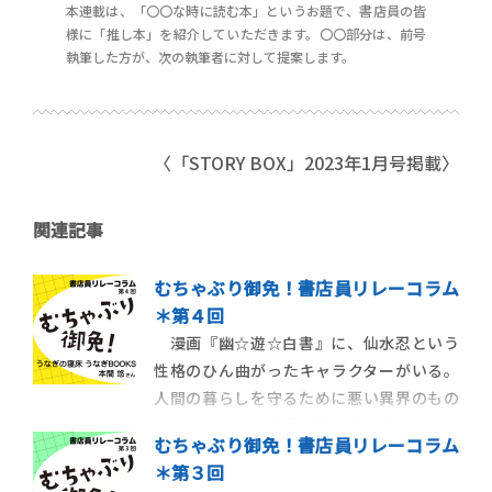
本連載は、「〇〇な時に読む本」というお題で、書店員の皆
様に「推し本」を紹介していただきます。〇〇部分は、前号
執筆した方が、次の執筆者に対して提案します。
〈「STORY BOX」2023年1月号掲載〉
関連記事
むちゃぶり御免！書店員リレーコラム
＊第４回
漫画『幽☆遊☆白書』に、仙水忍という
性格のひん曲がったキャラクターがいる。
人間の暮らしを守るために悪い異界のもの
たちと対峙する霊界探偵の任を負っていた
むちゃぶり御免！書店員リレーコラム
彼は、ある日「守るべきだった人間」が
＊第３回
「絶対悪だった異界のものたち」に対して