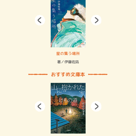
 二重拘束の…
星の集う場所
記憶
緒
著／伊藤佐凪
著／
おすすめ文庫本