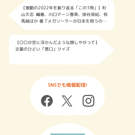
【激動の2022年を振り返る「この1冊」】杉
山大志 編著、川口マーン惠美、掛谷英紀、有
馬純ほか 著『メガソーラーが日本を救うの大
嘘』／クリーンとされる太陽光発電の正体
は……
【〇〇が空に浮かんだような顔しやがって】
文豪のひどい「悪口」クイズ
SNSでも情報配信!