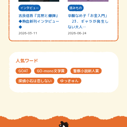
インタビュー
読みもの
吉良信吾『沈黙と爆弾』
辛酸なめ子「お金入門」
◆熱血新刊インタビュー
23．ギャラが発生し
◆
ない大人…
2026-03-11
2026-06-24
人気ワード
GOAT
GO-mono文学賞
警察小説新人賞
探偵小石は恋しない
ゆっきゅん