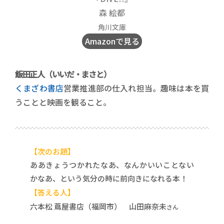
森 絵都
角川文庫
Amazonで見る
飯田正人（いいだ・まさと）
くまざわ書店
営業推進部の仕入れ担当。趣味は本を買
うことと映画を観ること。
【次のお題】
ああきょうつかれたなあ、なんかいいことない
かなあ、という気分の時に前向きになれる本！
【答える人】
六本松 蔦屋書店（福岡市） 山田麻奈未
さん