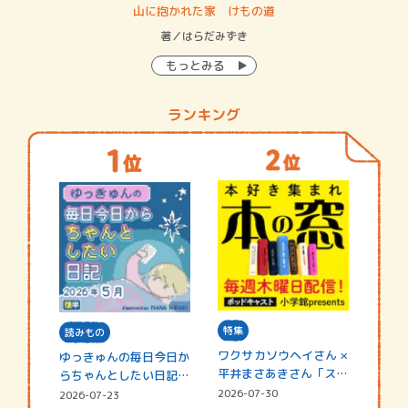
・システム
山に抱かれた家 けもの道
神
イン…
著／はらだみずき
著
もっとみる
ランキング
特集
読みもの
ワクサカソウヘイさん ×
ゆっきゅんの毎日今日か
平井まさあきさん「スペ
らちゃんとしたい日記
シャ…
☆202…
2026-07-30
2026-07-23