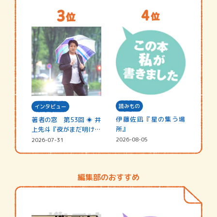
読みもの
インタビュー
伊藤佐凪『星の集う場
著者の窓 第53回 ◈ 井
所』
上先斗『夜がまだ明けな
い』
2026-08-05
2026-07-31
編集部のおすすめ