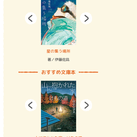
拘束の…
星の集う場所
記憶とツリ
著／伊藤佐凪
著／何 致
おすすめ文庫本