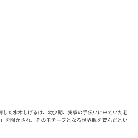
賞金稼ぎスリーサム！ 二重
著／川瀬七緒
博した水木しげるは、幼少期、実家の手伝いに来ていた老
」を聞かされ、そのモチーフとなる世界観を育んだとい