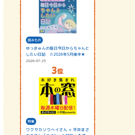
読みもの
ゆっきゅんの毎日今日からちゃんと
したい日記 ☆2026年5月後半★
2026-07-23
特集
ワクサカソウヘイさん × 平井まさ