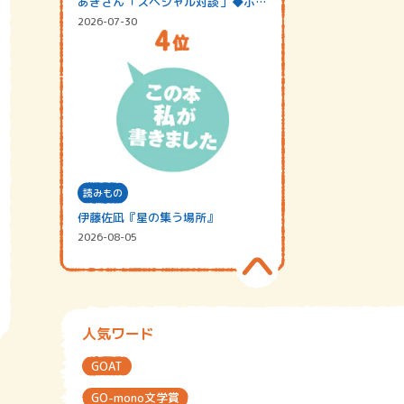
あきさん「スペシャル対談」◆ポッ
ドキャスト…
2026-07-30
読みもの
伊藤佐凪『星の集う場所』
2026-08-05
人気ワード
GOAT
GO-mono文学賞