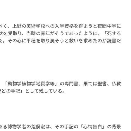
ロボット・イン・ザ・シ
著／デボラ・イン…
べく、上野の美術学校への入学資格を得ようと夜間中学に
令状を受取り、当時の青年がそうであったように、「死する
た。その心に平穏を取り戻そうと救いを求めたのが読書だ
、「動物学植物学地質学等」の専門書、果ては聖書、仏教
ほどの手記」として残している。
ある博物学者の荒俣宏は、その手記の「心情告白」の背景