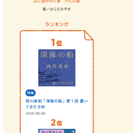
ステム
山に抱かれた家 けもの道
神無島
著／はらだみずき
著／あさ
ランキング
特集
西川美和「深海の船」第１回 置い
てきた子供
2026-08-06