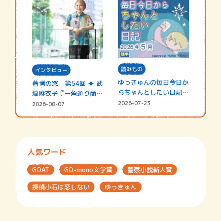
読みもの
インタビュー
ゆっきゅんの毎日今日か
著者の窓 第54回 ◈ 武
らちゃんとしたい日記
塙麻衣子『一角通り商店
☆202…
街の…
2026-07-23
2026-08-07
人気ワード
GOAT
GO-mono文学賞
警察小説新人賞
探偵小石は恋しない
ゆっきゅん