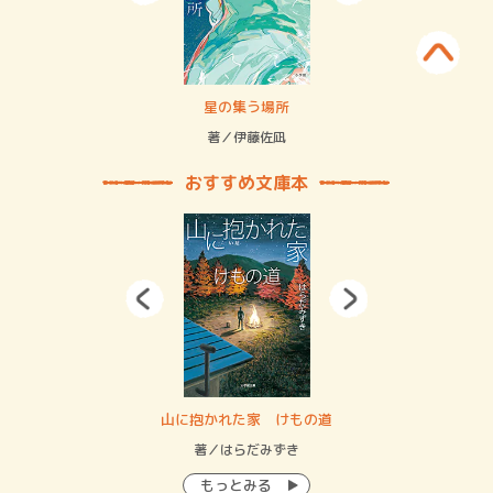
 二重拘束の…
星の集う場所
記憶
緒
著／伊藤佐凪
著／
おすすめ文庫本
・システム
山に抱かれた家 けもの道
神
イン…
著／はらだみずき
著
もっとみる