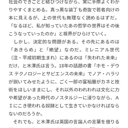
社会のできごとと結びつけながら、実に手際よくわか
りやすくまとめる。真っ黒な装丁も奇抜で若者向けの
本に見えるが、上の世代も無理なく読めるはずだ。
「なるほど、私が知っていたあの哲学の世界はその後
こうなっていったのか」と視界がひらけていく。
しかし、決定的な問題がある。その先にあるのは
「あきらめ」と「絶望」なのだ。ミレニアル世代
（注・平成初期生まれ）にあるのは「失われた未来」
だけ、と木澤氏は言う。18年の話題の書『ホモ・デウ
ス テクノロジーとサピエンスの未来』でノア・ハラリ
が説いてみせたように、ごく一部の富裕層がカネと技
術をほしいままにし、それ以外のわれわれは文化に力
や希望があった時代のノスタルジーに浸りながら、Ａ
Ｉにこき使われる奴隷として生きていかなければなら
ないのだろうか。
それでも、と木澤氏は英国の言論人の言葉を借りる