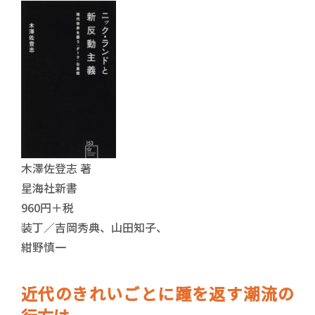
木澤佐登志 著
星海社新書
960円＋税
装丁／吉岡秀典、山田知子、
紺野慎一
近代のきれいごとに踵を返す潮流の