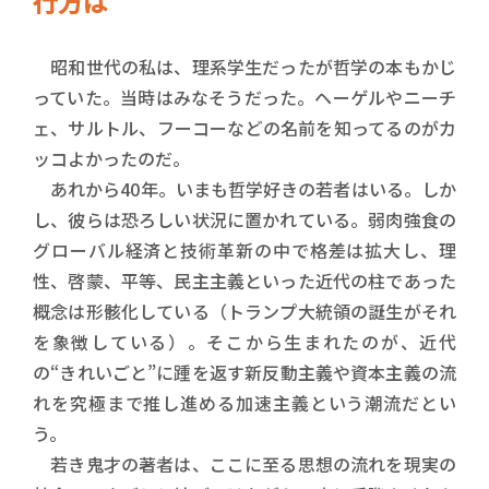
行方は
昭和世代の私は、理系学生だったが哲学の本もかじ
っていた。当時はみなそうだった。ヘーゲルやニーチ
ェ、サルトル、フーコーなどの名前を知ってるのがカ
ッコよかったのだ。
あれから40年。いまも哲学好きの若者はいる。しか
し、彼らは恐ろしい状況に置かれている。弱肉強食の
グローバル経済と技術革新の中で格差は拡大し、理
性、啓蒙、平等、民主主義といった近代の柱であった
概念は形骸化している（トランプ大統領の誕生がそれ
を象徴している）。そこから生まれたのが、近代
の“きれいごと”に踵を返す新反動主義や資本主義の流
れを究極まで推し進める加速主義という潮流だとい
う。
若き鬼才の著者は、ここに至る思想の流れを現実の