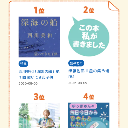
読みもの
特集
伊藤佐凪『星の集う場
西川美和「深海の船」第
所』
１回 置いてきた子供
2026-08-05
2026-08-06