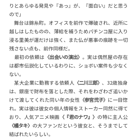
りとあらゆる発見や『あっ』が、『面白い』だと思う
ので」
舞台は錦糸町。オフィスを前作で爆破され、近所に
越しはしたものの、薄給を補うためパチンコ屋に入り
浸る里美が運だけは強く、また仏が悪事の痕跡を一切
残さない点も、前作同様だ。
最初の依頼は
〈出会いの演出〉
。実は偶然屋の存在
は都市伝説化しているわりに、ショボい案件も少なく
ない。
某大企業に勤務する依頼人
〈二川三郎〉
、32歳独身
は、銀座で財布を落とした際、それをわざわざ追いか
けて渡してくれた同い年の女性
〈参宮弐子〉
に一目惚
れ。実は彼は彼女の個人情報をストーカー同然に得て
おり、人気アニメ映画
〈『君のナワ』〉
の特に主人公
〈橘タキ〉
の大ファンだという彼女と、そうまでして
結ばれたいらしい。