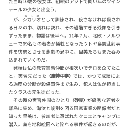
た当時10歳の彼女は、組織のアジトで同い年のツイン
テールの少女と出会う。
殺し屋
が、
シカリオ
として訓練され、殺さなければ殺され
る日々の中、別れは訪れ、その過酷すぎる残像を引き
ずったまま、物語は後半へ。11年７月、北欧・ノルウ
ェーで69名もの若者が犠牲となったウトヤ島銃乱射事
件を彷彿とさせる悲劇の渦中に、里美たちもまた呑み
込まれていくのだ。
発端は仏の教育実習仲間が相次いでテロを企てたこ
と。実習先だった
〈慶特中学〉
では、かつて成績によ
る過度の分断が殺傷事件まで生み、犯人は仏が担当し
たクラスの元生徒だった。
その時の実習仲間のひとり
〈砂見〉
が優秀な若者を
離島に集め、淘汰と峻別を図る国家事業の関係者だと
知った里美は、参加者に選ばれたクロエとキャンプに
潜入。島を地獄絵図へと陥れる事件が起きるのだが、