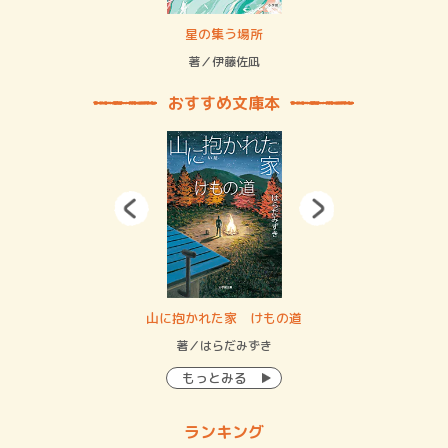
賞金稼ぎスリーサム！ 二重拘束の…
星の集う場所
記憶
緒
著／伊藤佐凪
著／
おすすめ文庫本
・システム
山に抱かれた家 けもの道
神
イン…
著／はらだみずき
著
もっとみる
ランキング