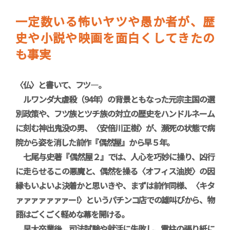
一定数いる怖いヤツや愚か者が、歴
史や小説や映画を面白くしてきたの
も事実
〈仏〉と書いて、フツ―。
ルワンダ大虐殺（94年）の背景ともなった元宗主国の選
別政策や、フツ族とツチ族の対立の歴史をハンドルネーム
に刻む神出鬼没の男、〈安倍川正樹〉が、瀕死の状態で病
院から姿を消した前作『偶然屋』から早５年。
七尾与史著『偶然屋２』では、人心を巧妙に操り、凶行
に走らせるこの悪魔と、偶然を操る〈オフィス油炭〉の因
縁もいよいよ決着かと思いきや、まずは前作同様、〈キタ
ァァァァァァァー!〉というパチンコ店での雄叫びから、物
語はごくごく軽めな幕を開ける。
早大卒業後、司法試験や就活に失敗し、電柱の張り紙に