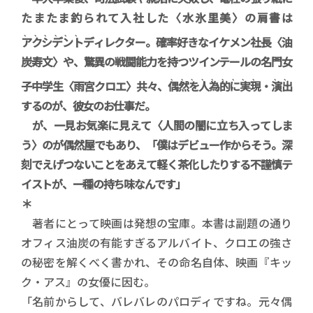
たまたま釣られて入社した〈水氷里美〉の肩書は
、、、、、、
アクシデント
ディレクター。確率好きなイケメン社長〈油
炭寿文〉や、驚異の戦闘能力を持つツインテールの名門女
、、、、、、、、、
、、
子中学生〈雨宮クロエ〉共々、
偶然を人為的に実現
・
演出
するのが、彼女のお仕事だ。
が、一見お気楽に見えて〈人間の闇に立ち入ってしま
う〉のが偶然屋でもあり、「僕はデビュー作からそう。深
刻でえげつないことをあえて軽く茶化したりする不謹慎テ
イストが、一種の持ち味なんです」
＊
著者にとって映画は発想の宝庫。本書は副題の通り
オフィス油炭の有能すぎるアルバイト、クロエの強さ
の秘密を解くべく書かれ、その命名自体、映画『キッ
ク・アス』の女優に因む。
「名前からして、バレバレのパロディですね。元々偶