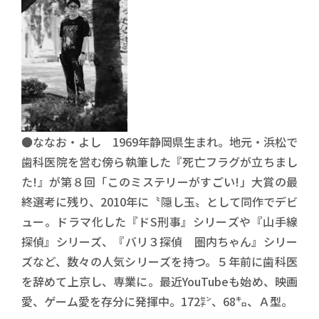
●ななお・よし 1969年静岡県生まれ。地元・浜松で
歯科医院を営む傍ら執筆した『死亡フラグが立ちまし
た!』が第８回「このミステリーがすごい!」大賞の最
終選考に残り、2010年に〝隠し玉〟として同作でデビ
ュー。ドラマ化した『ドS刑事』シリーズや『山手線
探偵』シリーズ、『バリ３探偵 圏内ちゃん』シリー
ズなど、数々の人気シリーズを持つ。５年前に歯科医
を辞めて上京し、専業に。最近YouTubeも始め、映画
愛、ゲーム愛を存分に発揮中。172㌢、68㌔、Ａ型。