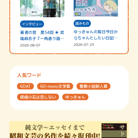
読みもの
インタビュー
ゆっきゅんの毎日今日か
著者の窓 第54回 ◈ 武
らちゃんとしたい日記
塙麻衣子『一角通り商店
☆202…
街の…
2026-07-23
2026-08-07
人気ワード
GOAT
GO-mono文学賞
警察小説新人賞
探偵小石は恋しない
ゆっきゅん