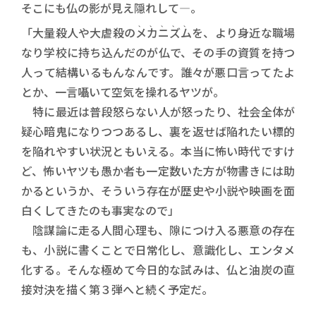
そこにも仏の影が見え隠れして―。
、、、、、
「大量殺人や大虐殺の
メカニズム
を、より身近な職場
なり学校に持ち込んだのが仏で、その手の資質を持つ
人って結構いるもんなんです。誰々が悪口言ってたよ
とか、一言囁いて空気を操れるヤツが。
特に最近は普段怒らない人が怒ったり、社会全体が
疑心暗鬼になりつつあるし、裏を返せば陥れたい標的
を陥れやすい状況ともいえる。本当に怖い時代ですけ
ど、怖いヤツも愚か者も一定数いた方が物書きには助
かるというか、そういう存在が歴史や小説や映画を面
白くしてきたのも事実なので」
陰謀論に走る人間心理も、隙につけ入る悪意の存在
も、小説に書くことで日常化し、意識化し、エンタメ
化する。そんな極めて今日的な試みは、仏と油炭の直
接対決を描く第３弾へと続く予定だ。