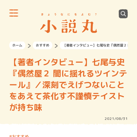
ホーム
おすすめ
【著者イ
【著者インタビュー】七尾与史
『偶然屋２ 闇に揺れるツインテ
ール』／深刻でえげつないこと
をあえて茶化す不謹慎テイスト
が持ち味
2021/08/31
おすすめ