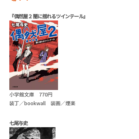
『偶然屋２ 闇に揺れるツインテール』
小学館文庫 770円
装丁／bookwall 装画／煙楽
七尾与史