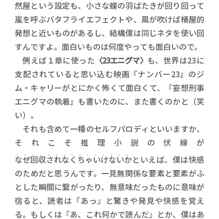
然屋という設定も、小さな蝶の羽ばたきが回り回って
嵐を呼ぶバタフライエフェクトや、風が吹けば桶屋的
発想と近いものがあるし、結構僕は同じネタを使い回
すんですよ。面白いものは何度やっても面白いので。
例えば１章に使った
〈23エニグマ〉
も、世界は23に
支配されていると思い込む映画『ナンバー23』のジ
ム・キャリーがとにかく怖くて面白くて、『妄想刑事
エニグマの執着』も書いたのに、また書くのかと（笑
い）。
それも含めて一種のセルフパロディといいますか、
それこそ推理小説の伏線が
、、、、、、、、、、、、、、、
なぜ回収されなくちゃいけないか
といえば、僕は快感
のためだと思うんです。一見無関係な要素と要素がふ
とした瞬間に繋がったり、無意味だったものに意味が
宿ると、読者は『あっ』と驚きや発見や快感を覚え
る。もしくは『あ、これ何かで読んだ』とか、僕はあ