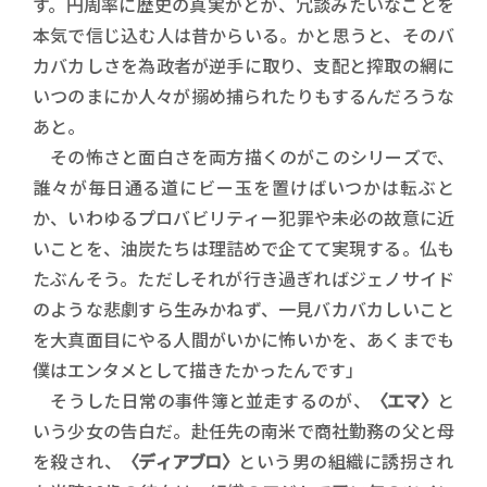
す。円周率に歴史の真実がとか、冗談みたいなことを
本気で信じ込む人は昔からいる。かと思うと、そのバ
カバカしさを為政者が逆手に取り、支配と搾取の網に
いつのまにか人々が搦め捕られたりもするんだろうな
あと。
その怖さと面白さを両方描くのがこのシリーズで、
誰々が毎日通る道にビー玉を置けばいつかは転ぶと
か、いわゆるプロバビリティー犯罪や未必の故意に近
いことを、油炭たちは理詰めで企てて実現する。仏も
たぶんそう。ただしそれが行き過ぎればジェノサイド
のような悲劇すら生みかねず、一見バカバカしいこと
を大真面目にやる人間がいかに怖いかを、あくまでも
僕はエンタメとして描きたかったんです」
そうした日常の事件簿と並走するのが、
〈エマ〉
と
いう少女の告白だ。赴任先の南米で商社勤務の父と母
を殺され、
〈ディアブロ〉
という男の組織に誘拐され