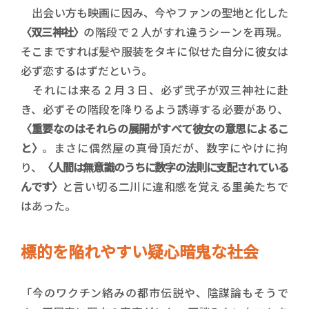
出会い方も映画に因み、今やファンの聖地と化した
〈双三神社〉
の階段で２人がすれ違うシーンを再現。
そこまですれば髪や服装をタキに似せた自分に彼女は
必ず恋するはずだという。
それには来る２月３日、必ず弐子が双三神社に赴
き、必ずその階段を降りるよう誘導する必要があり、
〈重要なのはそれらの展開がすべて彼女の意思によるこ
と〉
。まさに偶然屋の真骨頂だが、数字にやけに拘
り、
〈人間は無意識のうちに数字の法則に支配されている
んです〉
と言い切る二川に違和感を覚える里美たちで
はあった。
標的を陥れやすい疑心暗鬼な社会
「今のワクチン絡みの都市伝説や、陰謀論もそうで