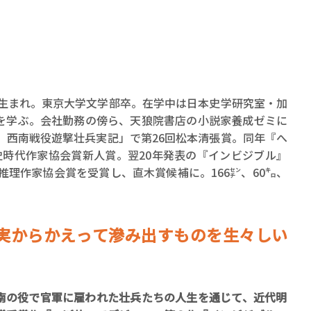
ロボット・イン・ザ・シ
著／デボラ・イン…
県生まれ。東京大学文学部卒。在学中は日本史学研究室・加
を学ぶ。会社勤務の傍ら、天狼院書店の小説家養成ゼミに
 西南戦役遊撃壮兵実記」で第26回松本清張賞。同年『へ
史時代作家協会賞新人賞。翌20年発表の『インビジブル』
本推理作家協会賞を受賞し、直木賞候補に。166㌢、60㌔、
実からかえって滲み出すものを生々しい
の役で官軍に雇われた壮兵たちの人生を通じて、近代明