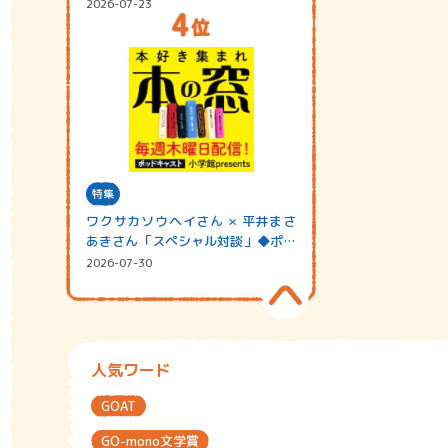
2026-07-23
特集
ワクサカソウヘイさん × 平井まさ
あきさん「スペシャル対談」◆ポッ
ドキャスト…
2026-07-30
人気ワード
GOAT
GO-mono文学賞