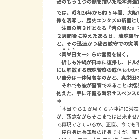
治のもう１つの顔を描いた松本清張
、、
では、昭和24年から約５年間、
大阪
像を活写し、歴史エンタメの新星と
注目の第３作となる『渚の螢火』で
２週間後に控えたある日、琉球銀行
と、その迅速かつ秘密厳守での究明
まえだ
〈
真栄田
太一〉らの奮闘を描く。
折しも沖縄が日本に復帰し、ドルが
には解散する琉球警察の威信もかか
い自分は一体何者なのかと、真栄田
それでも彼が警官であることは揺ら
抱えた、手に汗握る時限サスペンス
＊
「本当なら１か月くらい沖縄に滞在
が、残念ながらそこまでは出来ませ
で再現できているか、正直、今でも
僕自身は兵庫県の出身ですが、東京