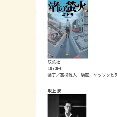
双葉社
1870円
装丁／高柳雅人 装画／ケッソクヒ
坂上 泉