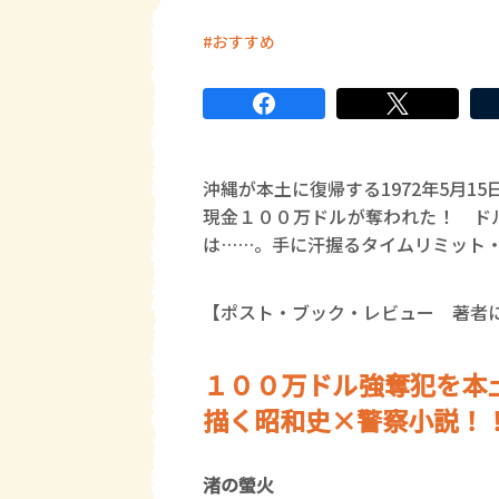
おすすめ
沖縄が本土に復帰する1972年5月
現金１００万ドルが奪われた！ ド
は……。手に汗握るタイムリミット
【ポスト・ブック・レビュー 著者
１００万ドル強奪犯を本
描く昭和史×警察小説！
渚の螢火