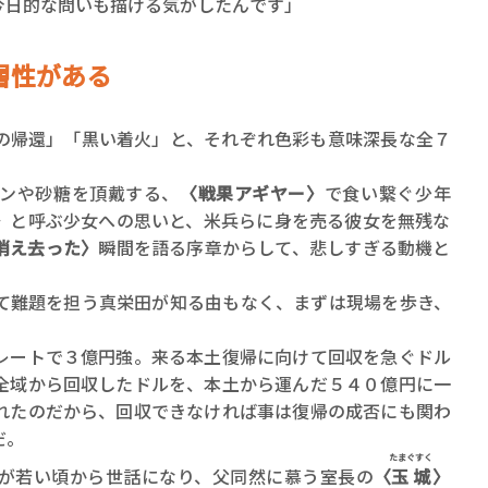
今日的な問いも描ける気がしたんです」
層性がある
帰還」「黒い着火」と、それぞれ色彩も意味深長な全７
ンや砂糖を頂戴する、
〈戦果アギヤー〉
で食い繋ぐ少年
〉
と呼ぶ少女への思いと、米兵らに身を売る彼女を無残な
消え去った〉
瞬間を語る序章からして、悲しすぎる動機と
難題を担う真栄田が知る由もなく、まずは現場を歩き、
ートで３億円強。来る本土復帰に向けて回収を急ぐドル
全域から回収したドルを、本土から運んだ５４０億円に一
れたのだから、回収できなければ事は復帰の成否にも関わ
だ。
たまぐすく
が若い頃から世話になり、父同然に慕う室長の
〈
玉城
〉