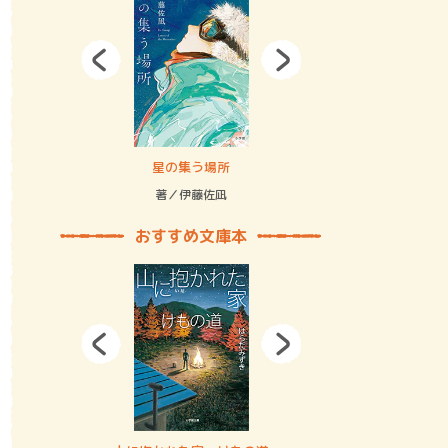
拘束の…
星の集う場所
記憶とツリ
著／伊藤佐凪
著／何 致
おすすめ文庫本