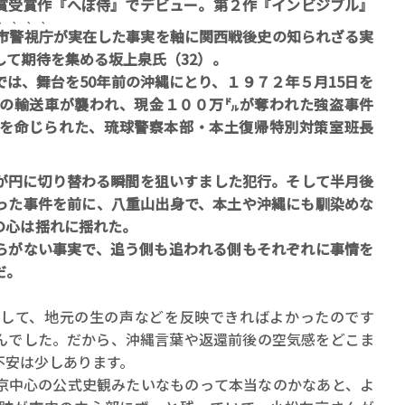
賞受賞作『へぼ侍』でデビュー。第２作『インビジブル』
、、、、
市警視庁
が実在した事実を軸に関西戦後史の知られざる実
して期待を集める坂上泉氏（32）。
は、舞台を50年前の沖縄にとり、１９７２年５月15日を
の輸送車が襲われ、現金１００万㌦が奪われた強盗事件
を命じられた、琉球警察本部・本土復帰特別対策室班長
円に切り替わる瞬間を狙いすました犯行。そして半月後
った事件を前に、八重山出身で、本土や沖縄にも馴染めな
の心は揺れに揺れた。
がない事実で、追う側も追われる側もそれぞれに事情を
だ。
して、地元の生の声などを反映できればよかったのです
んでした。だから、沖縄言葉や返還前後の空気感をどこま
不安は少しあります。
中心の公式史観みたいなものって本当なのかなあと、よ