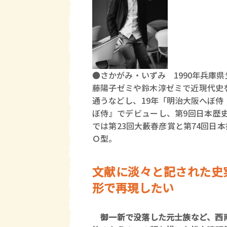
●さかがみ・いずみ 1990年兵庫
藤陽子ゼミや鈴木淳ゼミで近現代史
通うなどし、19年「明治大阪へぼ侍
ぼ侍』でデビューし、第9回日本歴
では第23回大藪春彦賞と第74回日
Ｏ型。
文献に淡々と記された史
形で再現したい
御一新で没落した元士族など、西南