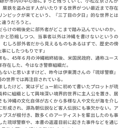
跡が市内の中心部にずっと残っていて、小松左京さんが
、屑鉄を盗み出す人がいたりする世界がつい最近まで存在
リンピックが来てという、『三丁目の夕日』的な世界とは
と違うだろうと。
らけの戦後史に部外者がどこまで踏み込んでいいのか。
かと恐縮しつつ、当事者以外は沖縄を書けないというの
。むしろ部外者だから見えるものもあるはずで、歴史の傍
大事にしたつもりです」
も、45年６月の沖縄戦終結後、米国民政府、通称ユース
年存在した、今はなき警察組織だ。
もないと思いますけど、昨今は伊東潤さんの『琉球警察』
語の世界では再注目されている。
したけど、実はデビュー前に初めて書いたプロットが琉
純粋に組織として興味深い境界的世界に主人公を置き、居
そも沖縄の文化自体が古くから多様な人や文化が海を介し
に形成され、源為朝伝説など客人伝説にも事欠かない。ア
ップスが根付き、数多くのアーティストを輩出したのも事
した琉球警察や、本書の返還目前に起きた事件などを通じ