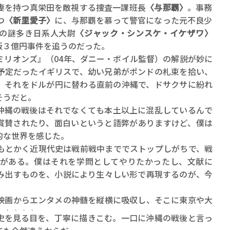
妻を持つ真栄田を敵視する捜査一課班長
〈与那覇〉
。事務
つ
〈新里愛子〉
に、与那覇を慕って警官になった元不良少
の謎多き日系人大尉
〈ジャック・シンスケ・イケザワ〉
版３億円事件を追うのだった。
ミリオンズ』（04年、ダニー・ボイル監督）の解説が妙に
予定だったイギリスで、幼い兄弟がポンドの札束を拾い、
、それをドルが円に替わる直前の沖縄で、ドサクサに紛れ
そうだと。
縄の戦後はそれでなくても本土以上に混乱しているんで
賞賛されたり、面白いというと語弊がありますけど、僕は
的な世界を感じた。
とかく近現代史は戦前戦中まででストップしがちで、戦
がある。僕はそれを学問としてやりたかったし、文献に
み出すものを、小説により生々しい形で再現するのが、今
画からエンタメの神髄を縦横に吸収し、そこに東京や大
、、、、、
史を見る目
を、丁寧に描きこむ。一口に沖縄の戦後と言っ