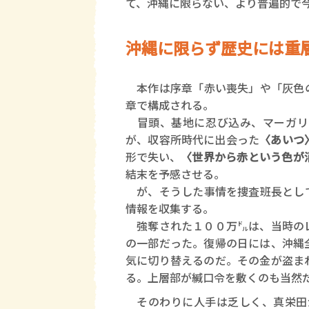
て、沖縄に限らない、より普遍的で
沖縄に限らず歴史には重
本作は序章「赤い喪失」や「灰色の
章で構成される。
冒頭、基地に忍び込み、マーガリ
が、収容所時代に出会った
〈あいつ
形で失い、
〈世界から赤という色が
結末を予感させる。
が、そうした事情を捜査班長として
情報を収集する。
強奪された１００万㌦は、当時のレ
の一部だった。復帰の日には、沖縄
気に切り替えるのだ。その金が盗ま
る。上層部が緘口令を敷くのも当然
そのわりに人手は乏しく、真栄田