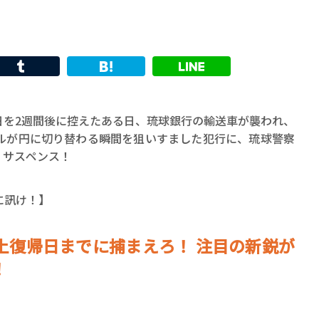
15日を2週間後に控えたある日、琉球銀行の輸送車が襲われ、
ルが円に切り替わる瞬間を狙いすました犯行に、琉球警察
・サスペンス！
に訊け！】
土復帰日までに捕まえろ！ 注目の新鋭が
！