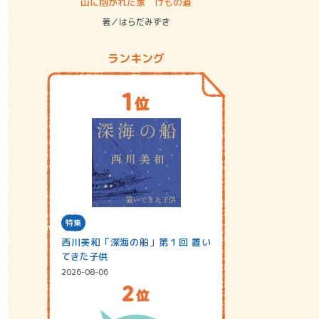
ステム
山に抱かれた家 けもの道
神無島
著／はらだみずき
著／あさ
ランキング
特集
西川美和「深海の船」第１回 置い
てきた子供
2026-08-06