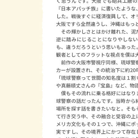
く思うんです。大阪でも砲兵工廠の
『日本アパッチ族』に書いたような
した。戦後すぐに経済復興して、オ
大阪ですら全然違うし、沖縄はもっ
その輝かしさとはかけ離れた、泥だ
逆に踏みにじることになりやしない
も、違うだろうという思いもあった
観者としてのフラットな視点を僕は
前作の大阪市警視庁同様、琉球警察
カーが設置され、その統治下に約20
「琉球警察って世間の知名度は１割
や真藤順丈さんの『宝島』など、物
僕もその流れに乗る格好にはなりま
球警察の話だったんです。当時から
場所を探す話を書きたいなと。そも
て行き交う中、その融合と受容の上
メリカ文化もその１つで、沖縄にポ
実ですし、その境界上にかつて存在