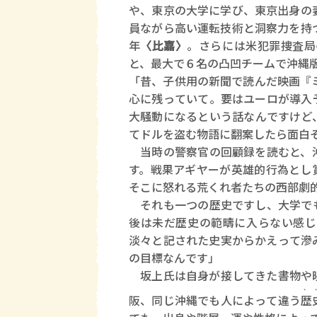
や、東京の大学に学び、東京出身の
員ながら高い運転技術と洞察力を持
年
〈比嘉〉
。さらには米犯罪捜査局
と、最大で６名の凸凹チームで沖縄
「昔、子供用の新聞で読んだ映画『
心に残っていて。要はユーロが導入
大騒動になるという話なんですけど
てドルを盗む物語に翻案したら面白
当時の警察官の回顧録を読むと、沖
す。戦果アギヤーが英雄的行為とし
そこに怒れる荒くれ者たちの西部劇
それも一つの歴史ですし、大学でも
後は未だ歴史の範疇に入らない感じ
淡々と記された史実からかえって滲
の目標なんです」
坂上氏は自身が接してきた書物や映
、
阪、同じ沖縄でも人によって違う
歴