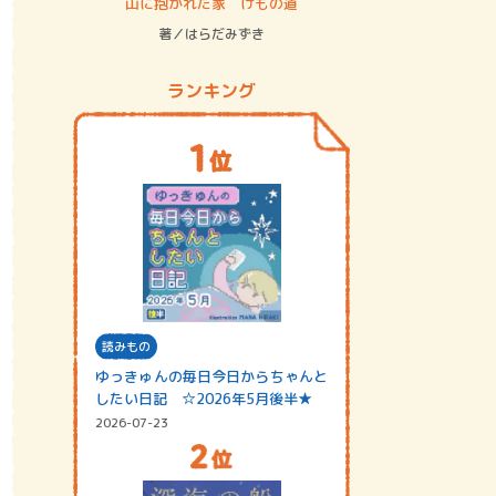
ステム
山に抱かれた家 けもの道
神無島
著／はらだみずき
著／あさ
ランキング
読みもの
ゆっきゅんの毎日今日からちゃんと
したい日記 ☆2026年5月後半★
2026-07-23