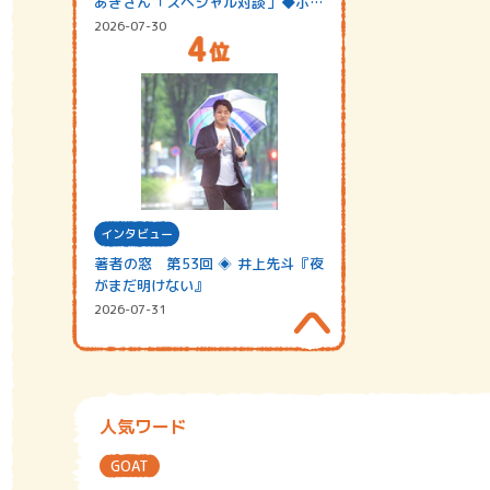
あきさん「スペシャル対談」◆ポッ
ドキャスト…
2026-07-30
インタビュー
著者の窓 第53回 ◈ 井上先斗『夜
がまだ明けない』
2026-07-31
人気ワード
GOAT