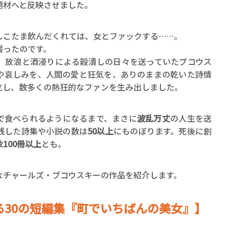
ロボット・イン・ザ・シ
題材へと反映させました。
著／デボラ・イン…
しこたま飲んだくれては、女とファックする……。
綴ったのです。
、放浪と酒浸りによる穀潰しの日々を送っていたブコウス
や哀しみを、人間の愛と狂気を、ありのままの乾いた詩情
立し、数多くの熱狂的なファンを生み出しました。
で食べられるようになるまで、まさに
波乱万丈
の人生を送
残した詩集や小説の数は
50以上
にものぼります。死後に創
数
100冊以上
とも。
なチャールズ・ブコウスキーの作品を紹介します。
る30の短編集『町でいちばんの美女』】