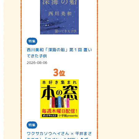
特集
西川美和「深海の船」第１回 置い
てきた子供
2026-08-06
特集
ワクサカソウヘイさん × 平井まさ