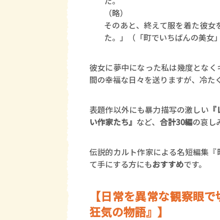
た。
（略）
そのあと、終えて服を着た彼女
た。」（「町でいちばんの美女
彼女に夢中になった私は幾度となく
間の幸福な日々を送りますが、冷た
表題作以外にも暴力描写の激しい
『
い作家たち』
など、
合計30編
の哀し
伝説的カルト作家による名短編集『
て手にする方にも
おすすめ
です。
【日常を異常な観察眼で
狂気の物語』】