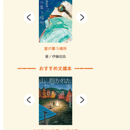
拘束の…
星の集う場所
記憶とツリ
著／伊藤佐凪
著／何 致
おすすめ文庫本