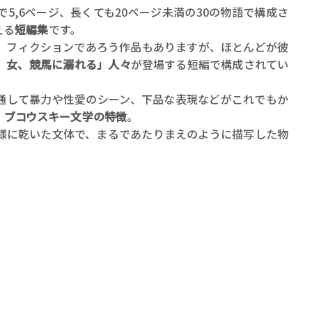
5,6ページ、長くても20ページ未満の30の物語で構成さ
える
短編集
です。
、フィクションであろう作品もありますが、ほとんどが彼
、女、競馬に溺れる」人々
が登場する短編で構成されてい
通して暴力や性愛のシーン、下品な表現などがこれでもか
、
ブコウスキー文学の特徴
。
様に乾いた文体で、まるであたりまえのように描写した物