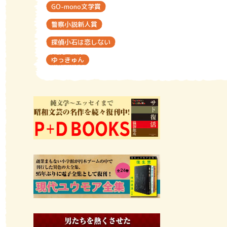
GO-mono文学賞
警察小説新人賞
探偵小石は恋しない
ゆっきゅん