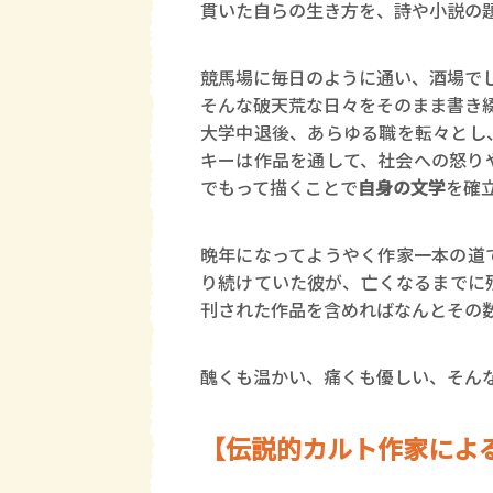
貫いた自らの生き方を、詩や小説の
競馬場に毎日のように通い、酒場で
そんな破天荒な日々をそのまま書き
大学中退後、あらゆる職を転々とし
キーは作品を通して、社会への怒り
でもって描くことで
自身の文学
を確
晩年になってようやく作家一本の道
り続けていた彼が、亡くなるまでに
刊された作品を含めればなんとその
醜くも温かい、痛くも優しい、そん
【伝説的カルト作家によ