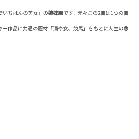
でいちばんの美女』の
姉妹編
です。元々この2冊は1つの冊
キー作品に共通の題材「酒や女、競馬」をもとに人生の悲