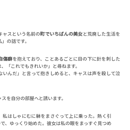
キャスという名前の
町でいちばんの美女
と荒廃した生活を
私」の話です。
自傷癖
を抱えており、ことあるごとに目の下に針を刺した
は、「これでもきれいか」と尋ねます。
ないんだ」と言って抱きしめると、キャスは声を殺して泣
ャスを自分の部屋へと誘います。
。私はしゃにむに躰をまさぐって上に乗った。熱く引
ので、ゆっくり始めた。彼女は私の眼をまっすぐ見つめ