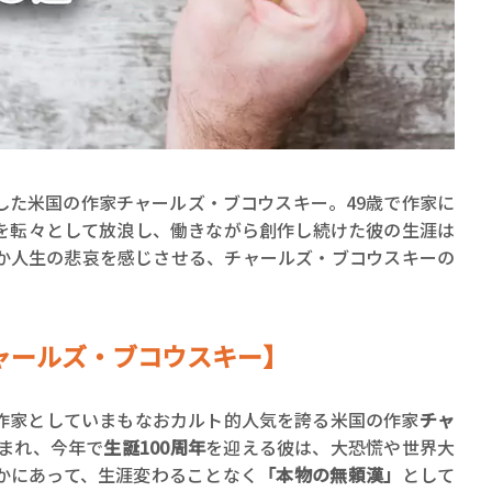
賞金稼ぎスリーサム！ 二重
した米国の作家チャールズ・ブコウスキー。49歳で作家に
著／川瀬七緒
を転々として放浪し、働きながら創作し続けた彼の生涯は
か人生の悲哀を感じさせる、チャールズ・ブコウスキーの
ャールズ・ブコウスキー】
作家としていまもなおカルト的人気を誇る米国の作家
チャ
生まれ、今年で
生誕100周年
を迎える彼は、大恐慌や世界大
かにあって、生涯変わることなく
「本物の無頼漢」
として