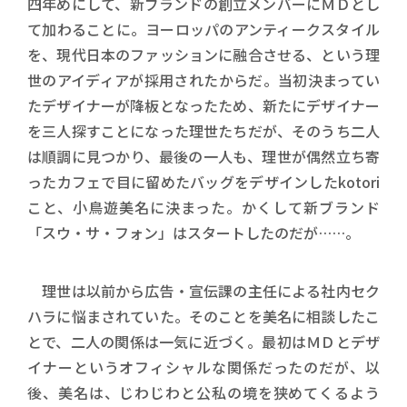
四年めにして、新ブランドの創立メンバーにＭＤとし
て加わることに。ヨーロッパのアンティークスタイル
を、現代日本のファッションに融合させる、という理
世のアイディアが採用されたからだ。当初決まってい
たデザイナーが降板となったため、新たにデザイナー
を三人探すことになった理世たちだが、そのうち二人
は順調に見つかり、最後の一人も、理世が偶然立ち寄
ったカフェで目に留めたバッグをデザインしたkotori
こと、小鳥遊美名に決まった。かくして新ブランド
「スウ・サ・フォン」はスタートしたのだが……。
理世は以前から広告・宣伝課の主任による社内セク
ハラに悩まされていた。そのことを美名に相談したこ
とで、二人の関係は一気に近づく。最初はＭＤとデザ
イナーというオフィシャルな関係だったのだが、以
後、美名は、じわじわと公私の境を狭めてくるよう