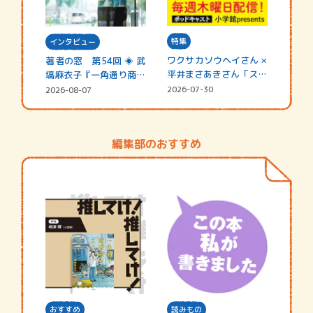
特集
インタビュー
ワクサカソウヘイさん ×
著者の窓 第54回 ◈ 武
平井まさあきさん「スペ
塙麻衣子『一角通り商店
シャ…
街の…
2026-07-30
2026-08-07
編集部のおすすめ
おすすめ
読みもの