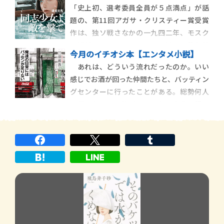
「史上初、選考委員全員が５点満点」が話
上は社会人で、下は大学生。うちの息子は
題の、第11回アガサ・クリスティー賞受賞
まだ小学生だった。「そうだなぁ、大学に
作は、独ソ戦さなかの一九四二年、モスク
入れば、って思っていたけど、やっぱり心配
ワ近郊にあるイワノフスカヤ村から幕を開
で、成人に
今月のイチオシ本【エンタメ小説】
ける。母親のエカチェリーナとともに、狩
あれは、どういう流れだったのか。いい
りをして暮らしていたセラフィマの日常
感じでお酒が回った仲間たちと、バッティン
は、ある日突然断ち切られる。ドイツ兵に
グセンターに行ったことがある。総勢何人
よって、村人は皆殺しにされ、エカチェリー
で行ったのか、誰がいたのか、全員の顔ま
ナはセラフィマ
ではもう思い出せないのだけど、空振りし
ては笑い、球がかすっては笑い、ととにかく
楽しかった記憶しかない。夜が深い、猥雑
な歌舞伎町のなか、あのバッティングセン
ターだけは、