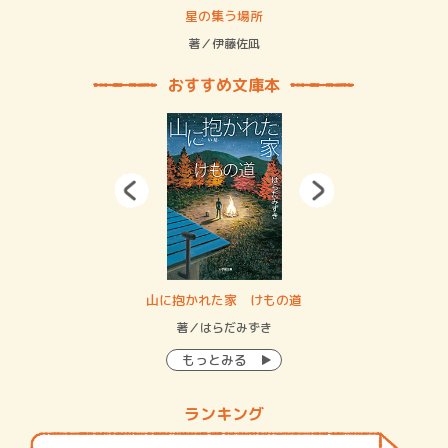
 二重拘束の…
星の集う場所
記憶
緒
著／伊藤佐凪
著／
おすすめ文庫本
・システム
山に抱かれた家 けもの道
神
イン…
著／はらだみずき
著
もっとみる
ランキング