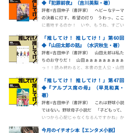
◆『犯罪前夜』（吉川英梨・著）
評者=吉田伸子（書評家） ヘビーなテーマ
の決着に灯す、希望の灯り うわっ、ここ
に着地するのか！ いや、もうね、すごい
ことをやってのけてるんですよ、本書は。
「推してけ！ 推してけ！」第60回
400ページ強の大作だが、読み始めるとあっ
◆『山田太郎の話』（水沢秋生・著）
という間、時間を忘れて読者をのめり込ま
評者=吉田伸子（書評家） 山田太郎は私た
せてしまうストーリーテリングの見事さた
ちのお守りだ！ 山田ぁぁぁぁぁぁぁぁぁ
るや。序章は、「三十二年の人生の中で一
っ！！読み終わると、本書の主人公・山田
度だけ」、
太郎の名前を思いきり呼びたくなる。や、
「推してけ！ 推してけ！」第47回
マジで。だってね、もう、愛おしくて、あり
◆『アルプス席の母』（早見和真・
がたくてたまらないのだ、山田が。どっか
著）
らどう見てもイケてるどころか冴えない、
評者=吉田伸子（書評家） これは野球小説
山田が。その存在が。本書は、まんまタイ
ではない。野球母子小説だ 「子どもって、
トルそのもの
いつから心配じゃなくなるんですかね」か
つて、仕事の師匠筋にあたる方に、尋ねた
今月のイチオシ本【エンタメ小説】
ことがある。当時のその方のお子さんは、