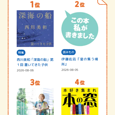
読みもの
特集
伊藤佐凪『星の集う場
西川美和「深海の船」第
所』
１回 置いてきた子供
2026-08-05
2026-08-06