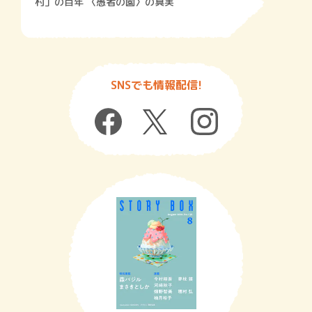
村」の百年 〈愚者の園〉の真実
SNSでも情報配信!