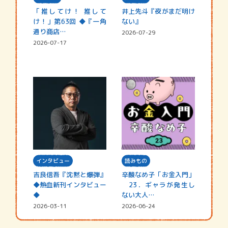
「推してけ！ 推して
井上先斗『夜がまだ明け
け！」第63回 ◆『一角
ない』
通り商店…
2026-07-29
2026-07-17
インタビュー
読みもの
吉良信吾『沈黙と爆弾』
辛酸なめ子「お金入門」
◆熱血新刊インタビュー
23．ギャラが発生し
◆
ない大人…
2026-03-11
2026-06-24