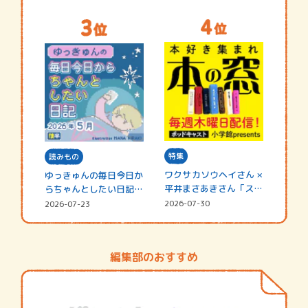
特集
読みもの
ワクサカソウヘイさん ×
ゆっきゅんの毎日今日か
平井まさあきさん「スペ
らちゃんとしたい日記
シャ…
☆202…
2026-07-30
2026-07-23
編集部のおすすめ