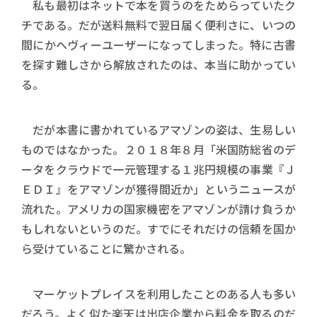
私も最初はネットで本を買うのをためらっていたク
チである。だが送料無料で翌日届く便利さに、いつの
間にかヘヴィーユーザーになってしまった。特に古書
を探す難しさから解放されたのは、本当に助かってい
る。
だが本書に書かれているアマゾンの姿は、生易しい
ものではなかった。２０１８年８月「米国防総省のデ
ータをクラウドで一元管理する１兆円規模の事業『Ｊ
ＥＤＩ』をアマゾンが獲得間近か」というニュースが
流れた。アメリカの国家機密をアマゾンが請け負うか
もしれないというのだ。すでにそれだけの信頼を国か
ら受けていることに驚かされる。
マーケットプレイスを利用したことのある人も多い
だろう。よく似た楽天は出店企業から料金を取るのだ