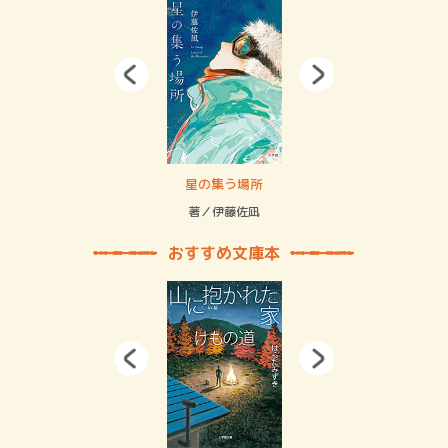
 二重拘束の…
星の集う場所
記憶
緒
著／伊藤佐凪
著／
おすすめ文庫本