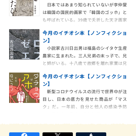
日本ではあまり知られていないが李仲燮
のだろう。著者の和田靜香は音楽関係を手始
は韓国の国民的画家で「韓国のゴッホ」と
めに相撲や困窮者支援などの記事を書くフ
も呼ばれている。39歳で夭折した天才画家
リーランス
の妻は日本人の山本方子。今年100歳になる
今月のイチオシ本【ノンフィクショ
がお元気だ。新聞記者である著者はソウル
ン】
特派員時代に李仲燮の存在を知る。彼の絵
小説家古川日出男は福島のシイタケ生産
に惹かれ日本で方子へのインタビューを重
農家に生まれた。三人兄弟の末っ子で、兄
ねた。李仲燮は1916年に日本統治下にあっ
と姉がいる。十八歳で故郷を離れ家業は兄
た朝鮮
が継いだ。そして二〇一一年三月十一日、
今月のイチオシ本【ノンフィクショ
東日本大震災が彼の故郷を襲う。冒頭は二
ン】
〇一九年十二月に行われた母親の納骨風景
新型コロナウイルスの流行で世界中が注
だ。その直前、施設で寝たきりだった母の
目し、日本の底力を見せた商品が「マス
胃瘻をやめることを兄弟で決めたときに、
ク」だ。一年前、自分と他人の感染予防
躊躇っていた震災
に、日本人の多くは当たり前にマスクをつ
けた。そのため品薄になり買いだめが起こ
ったのは記憶に新しい。そのマスクの一種