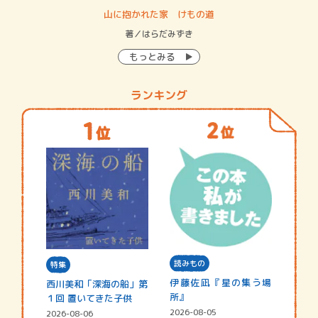
・システム
山に抱かれた家 けもの道
神
イン…
著／はらだみずき
著
もっとみる
ランキング
読みもの
特集
伊藤佐凪『星の集う場
西川美和「深海の船」第
所』
１回 置いてきた子供
2026-08-05
2026-08-06