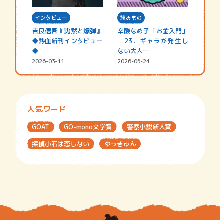
インタビュー
読みもの
吉良信吾『沈黙と爆弾』
辛酸なめ子「お金入門」
◆熱血新刊インタビュー
23．ギャラが発生し
◆
ない大人…
2026-03-11
2026-06-24
人気ワード
GOAT
GO-mono文学賞
警察小説新人賞
探偵小石は恋しない
ゆっきゅん