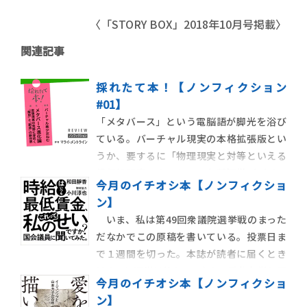
〈「STORY BOX」2018年10月号掲載〉
関連記事
採れたて本！【ノンフィクション
#01】
「メタバース」という電脳語が脚光を浴び
ている。バーチャル現実の本格拡張版とい
うか、要するに「物理現実と対等といえる
超仮想現実」のことで、各種知覚デバイス
今月のイチオシ本【ノンフィクショ
と情報空間のスペックアップがそれを可能
ン】
にするのだ。現状、仮想通貨・ＮＦＴがら
いま、私は第49回衆議院選挙戦のまった
みで経済面から話題になることが多いメタ
だなかでこの原稿を書いている。投票日ま
バースだが、「マジでその中で暮らせる」
で１週間を切った。本誌が読者に届くとき
さらに「環境を恣
はすでに選挙は終わっており、政権与党と野
今月のイチオシ本【ノンフィクショ
党が、そのままかそれとも変わったか結論
ン】
は出ている。その時、私はどう思っている