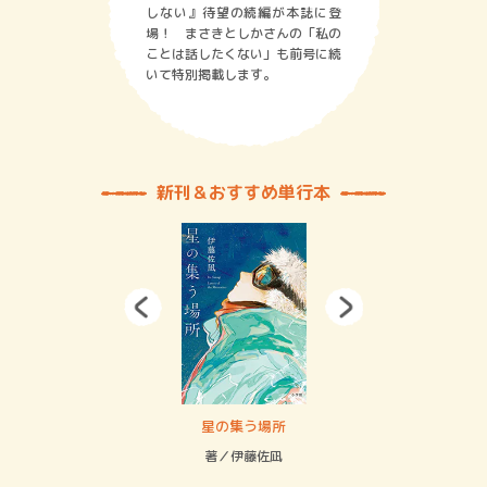
しない』待望の続編が本誌に登
場！ まさきとしかさんの「私の
ことは話したくない」も前号に続
いて特別掲載します。
新刊＆おすすめ単行本
 二重拘束の…
星の集う場所
記憶
緒
著／伊藤佐凪
著／