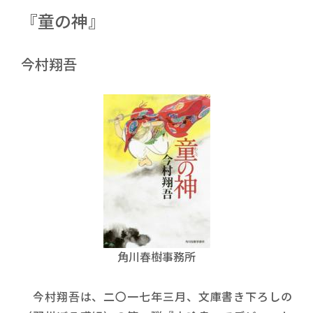
『童の神』
今村翔吾
角川春樹事務所
今村翔吾は、二〇一七年三月、文庫書き下ろしの