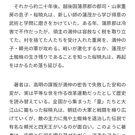
それから約二十年後。越後国蒲原郡の郡司・山家重
房の息子・桜暁丸は、新しい師の蓮茂から学び得意の
武術と学問に磨きをかけていた。ある年、蒲原郡は冷
害で不作だったが、領主の満仲は容赦なく税を取り立
てた。村を捨てた人たちを受け入れた重房を、満仲の
子・頼光の軍が攻める。戦いが激化するなか、蓮茂が
土蜘蛛の生き残りであることを知った桜暁丸は、再起
をはかるため落ち延びる。
著者は、高明の謀叛が満仲の密告で失敗した安和の
変が、実は平等な世を作る改革運動だったとして歴史
を読み替えている。全国から集まった「童」たちと大
江山に籠もった桜暁丸は、朝廷の大軍と戦闘を繰り広
げていくが、敵の主力に鬼や土蜘蛛を退治した伝説で
有名な頼光と四天王がいるのが面白い。このように著