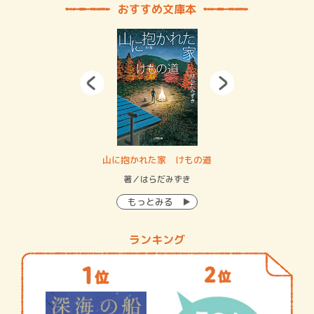
おすすめ文庫本
・システム
山に抱かれた家 けもの道
神
イン…
著／はらだみずき
著
もっとみる
ランキング