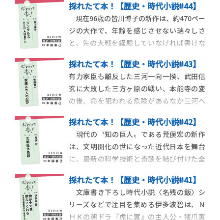
採れたて本！【歴史・時代小説#44】
現在96歳の皆川博子の新作は、約470ペー
ジの大作で、年齢を感じさせない瑞々しさ
と、先の大戦を経験していなければ書けな
いテーマが融合した唯一無二の作品であ
採れたて本！【歴史・時代小説#43】
る。バルト海周辺に着目し第34回紫式部文
有力家臣も離反した三河一向一揆、武田信
学賞を受賞した『風配図 WIND ROSE』と舞
玄に大敗した三方ヶ原の戦い、本能寺の変
台の一部が重なっており、著者の興味がヨー
の後、命を狙われる危険があるなか三河へ
ロッパの中心ではない北方にあることがう
帰還した神君伊賀越えは、徳川家康の３大
採れたて本！【歴史・時代小説#42】
危機とされている。初の時代小説『釣り
現代の〝知の巨人〟である荒俣宏の新作
侍』を刊行したばかりの佐藤賢一の新作
は、文明開化の世になった近代日本を舞台
は、神君伊賀越えを独自の歴史解釈と忍者
に、最新の科学技術と奇談を結び付けた全
アクションで描いている。安土城に潜入し
６作の連作短編集である。物語は、新聞記
た伊賀忍びの山一は、
採れたて本！【歴史・時代小説#41】
者たちが経験した奇談を語る百物語形式で
文庫書き下ろし時代小説〈名残の飯〉シ
進んでいく。そのため、新聞の記事は文語
リーズなどで注目を集める伊多波碧は、Ｎ
体で書くべきか、言文一致体で書かれるべ
ＨＫの朝ドラ『虎に翼』の主人公・猪爪寅