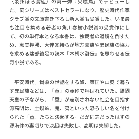
〈羽州ぼろ鳶組〉の第一弾『火喰鳥』でデビューし
た。同シリーズはベストセラーになり、歴史時代作家
クラブ賞の文庫書き下ろし新人賞も受賞した。いま最
も注目を集める著者の角川春樹小説賞の受賞作にし
て、初の単行本となる本書は、独裁者の道鏡を倒すた
め、恵美押勝、大伴家持らが地方豪族や異民族の協力
を求める建部綾足の読本『本朝水滸伝』を思わせる伝
奇小説である。
平安時代。貴顕の世話をする奴、東国や山奥で暮ら
す異民族などは、「童」の蔑称で呼ばれていた。醍醐
天皇の子ながら、「童」が差別されない社会を目指す
源高明は、土蜘蛛、鬼、夷といった恐ろしい名を付け
られた「童」たちと決起する。だが同志だったはずの
源満仲の裏切りで決起は失敗し、高明は失脚した。