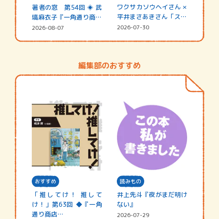
ワクサカソウヘイさん ×
著者の窓 第54回 ◈ 武
平井まさあきさん「スペ
塙麻衣子『一角通り商店
シャ…
街の…
2026-07-30
2026-08-07
編集部のおすすめ
おすすめ
読みもの
「推してけ！ 推して
井上先斗『夜がまだ明け
け！」第63回 ◆『一角
ない』
通り商店…
2026-07-29