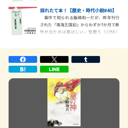
きかの議論や、政治記事中心の東京と文化
子のモデルで日本初の女性判事になった三
娯楽記事も多い大阪
採れたて本！【歴史・時代小説#40】
淵嘉子を主人公にした『裁判官 三淵嘉子の
寡作で知られる飯嶋和一だが、昨年刊行
生涯』など、時代を切り開いた女性を題材
された『南海王国記』からわずか7か月で新
にした歴史小説も発表している。その新作
作が出たのは喜ばしい。宝暦５（1755）
は、日本初の女性帝大生の１人で、植物色
年、江戸の公事宿・秩父屋に、６人の農民
素の研究により博
が到着した。美濃国郡上藩から来た農民た
ちは、江戸城へ向かう老中・酒井忠寄の駕
籠に駆け寄り、藩主の圧政を訴える駕籠訴
を実行する。訴状は正式に受理され、北町
奉行の依田和泉