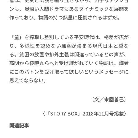
者は、史実と伝説を織り混ぜながら、派手なアクショ
ンも、奥深い人間ドラマもあるダイナミックな展開を
作っており、物語の持つ熱量に圧倒されるはずだ。
「童」を搾取し差別している平安時代は、格差が広が
り、多様性を認めない風潮が強まる現代日本と重な
る。貧困の放置や排外主義は間違っているとの声が、
高明から桜暁丸らへと受け継がれていく物語は、読者
にこのバトンを受け取って欲しいというメッセージに
思えてならない。
（文／末國善己）
〈「STORY BOX」2018年11月号掲載〉
関連記事