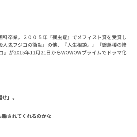
画科卒業。２００５年『孤虫症』でメフィスト賞を受賞し
殺人鬼フジコの衝動』の他、『人生相談。』『鸚鵡楼の惨
賞金稼ぎスリーサム！ 二重
』が2015年11月21日からWOWOWプライムでドラマ化
著／川瀬七緒
騙せ」。
も騙されてくれるのかな