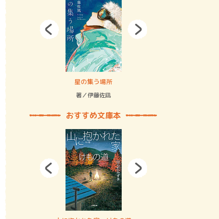
拘束の…
星の集う場所
記憶とツリ
著／伊藤佐凪
著／何 致
おすすめ文庫本