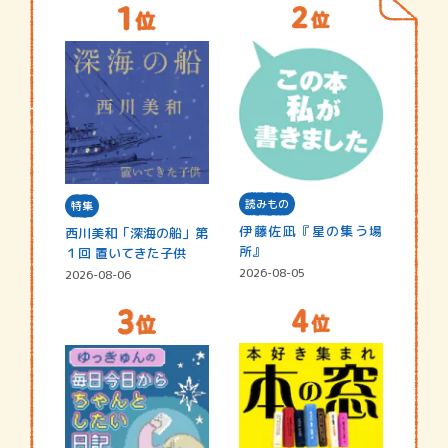
読みもの
特集
伊藤佐凪『星の集う場
西川美和「深海の船」第
所』
１回 置いてきた子供
2026-08-05
2026-08-06