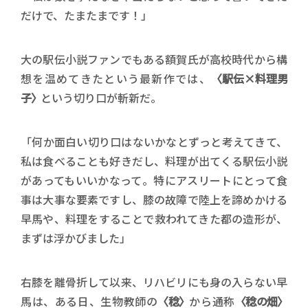
だけで、たまたまです！」
大の駅伝小説ファンでもある額賀氏が高校時代から構
想を温めてきたという最新作では、
〈駅伝×料理男
子〉
という切り口が斬新だ。
「何か面白い切り口はないかなとずっと考えてきて、
私は食べることも好きだし、料理が出てくる駅伝小説
があってもいいかなって。特にアスリートにとって食
事は大事な要素ですし、膝の故障で陸上を諦めかける
早馬や、料理をすることで救われてきた都の造形が、
まずは浮かびました」
右膝を離骨折して以来、リハビリにも身の入らない早
馬は、ある日、生物教師の
〈稔〉
から通称
〈稔の畑〉