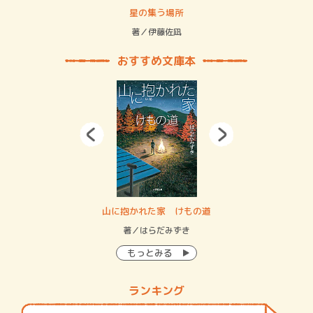
 二重拘束の…
星の集う場所
記憶
緒
著／伊藤佐凪
著／
おすすめ文庫本
・システム
山に抱かれた家 けもの道
神
イン…
著／はらだみずき
著
もっとみる
ランキング