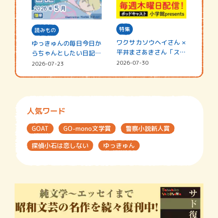
特集
読みもの
ワクサカソウヘイさん ×
ゆっきゅんの毎日今日か
平井まさあきさん「スペ
らちゃんとしたい日記
シャ…
☆202…
2026-07-30
2026-07-23
人気ワード
GOAT
GO-mono文学賞
警察小説新人賞
探偵小石は恋しない
ゆっきゅん