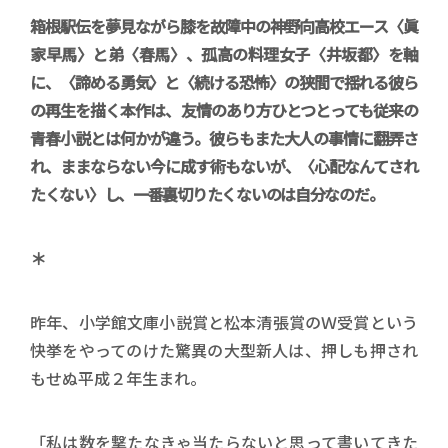
箱根駅伝を夢見ながら膝を故障中の神野向高校エース〈眞
家早馬〉と弟〈春馬〉、孤高の料理女子〈井坂都〉を軸
に、〈諦める勇気〉と〈続ける恐怖〉の狭間で揺れる彼ら
の再生を描く本作は、友情のあり方ひとつとっても従来の
青春小説とは何かが違う。彼らもまた大人の事情に翻弄さ
れ、ままならない今に成す術もないが、〈心配なんてされ
たくない〉し、一番裏切りたくないのは自分なのだ。
＊
昨年、小学館文庫小説賞と松本清張賞のＷ受賞という
快挙をやってのけた驚異の大型新人は、押しも押され
もせぬ平成２年生まれ。
「私は数を撃たなきゃ当たらないと思って書いてきた