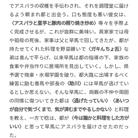
でアスパラの収穫を手伝わされ、それを調理室に届け
るよう頼まれ都と出会う。口も態度も悪い彼女は、
〈アスパラと里芋と豚肉の照り焼き炒め〉
等々を手際よ
く完成させるが、これが抜群に美味い。眞家家では母
や祖母の死後、家事は父と早馬で回してきたが、都が
持たせてくれた料理を野菜嫌いで
〈ガキんちょ舌〉
な
弟は喜んで平らげ、以来早馬は都の指導の下、家族の
食事や弁当作りに居場所を見出していく。しかし、県
予選で強豪・水堀学園を破り、都大路に出場するべく
練習に励む春馬や部長の
〈助川〉
には早馬が逃げてい
るとしか思えない。そんな早馬に、両親の不仲や周囲
の同情に傷ついてきた都は
〈逃げたっていい〉〈あいつ
が自分で気づくまで、気が済むまでやるしかない〉
と料理
を教え、一方で稔は、都が
〈今は誰かと料理をした方が
いい〉
と思って早馬にアスパラを届けさせたのだっ
た。