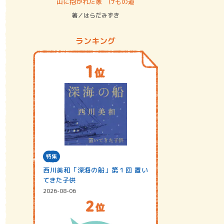
ステム
山に抱かれた家 けもの道
神無島
著／はらだみずき
著／あさ
ランキング
特集
西川美和「深海の船」第１回 置い
てきた子供
2026-08-06