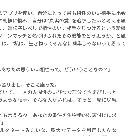
のアプリを使い、自分にとって最も相性のいい相手に出会
の軋轢に悩み、自分は“真実の愛”を追求したいと考える凪
た、遺伝子レベルで相性のいい相手を見つけるという新機
ジーンマッチと名づけられたその機能をどう思うか、と凪
川は、“私は、生き物ってそんなに簡単じゃないって思って
もあなたの思ういい相性って、どういうことなの？」
」
っ張り出し、そこに座った。
ていて、二人の人間性のいびつな部分でさえぴしっと
うような相手。そんな人がいれば、ずっと一緒にい続
とも言えるわ。あなたの条件を生物学的な裏付けに求
ど」
ルタネートみたいな、膨大なデータを利用したAIな