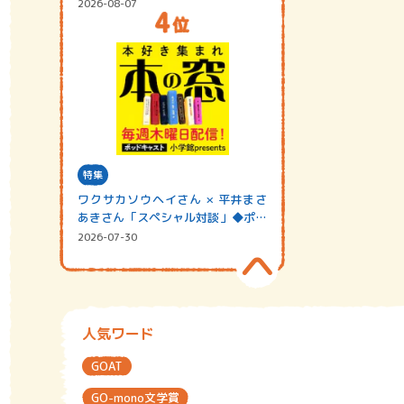
2026-08-07
特集
ワクサカソウヘイさん × 平井まさ
あきさん「スペシャル対談」◆ポッ
ドキャスト…
2026-07-30
人気ワード
GOAT
GO-mono文学賞