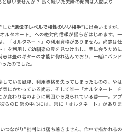
ると思いませんか？ 長く続いた夫婦の傾向は人間より
チした
“遺伝子レベルで相性のいい相手”
に出会いますが、
オルタネート」への絶対的信頼が揺らぎはじめます。一
は、「オルタネート」の利用資格がありません。尚志は仕
ト」を利用して幼馴染の豊を見つけ出し、豊に会うために
尚志は豊のギターの才能に惚れ込んでおり、一緒にバンド
かったのでした。
奉している凪津、利用資格を失ってしまったものの、やは
が気にかかっている尚志、そして唯一「オルタネート」を
こか変わり者のように周囲から見られている蓉──。アプ
彼らの日常の中心には、常に「オルタネート」がありま
ろいつながり”批判には落ち着きません。作中で描かれるの