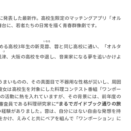
0年に発表した最新作。高校生限定のマッチングアプリ「オル
舞台に、若者たちの日常を描く青春群像劇です。
いるる
める高校3年生の新見
蓉
、蓉と同じ高校に通い、「オルタ
なづ
凪津
、大阪の高校を中退し、音楽家になる夢を追いかけよ
うまいものの、その真面目で不器用な性格が災いし、周囲
彼女は高校生を対象にした料理コンテスト番組「ワンポー
の活動に熱を入れていますが、その背景には、前年度の
審査員である料理研究家に
“まるでガイドブック通りの旅
い経験がありました。蓉は、自分にはない自由な発想を持
をかけ、えみくと共にペアを組んで「ワンポーション」に