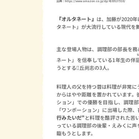
出典：https://www.amazon.co.jp/dp/4103537310/
『オルタネート』
は、加藤が202
タネート」が大流行している現代を
主な登場人物は、調理部の部長を務
ネート」を信奉している1年生の伴
うとする𪲨丘尚志の3人。
料理人の父を持つ蓉は料理が非常に
からはやや距離を置かれています。
ション」での優勝を目指し、調理部
「ワンポーション」に出場した際、
行みたいだ”
と料理を酷評された苦
っている調理部の後輩・えみくに声
臨もうとします。