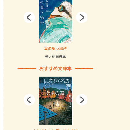
拘束の…
星の集う場所
記憶とツリ
著／伊藤佐凪
著／何 致
おすすめ文庫本