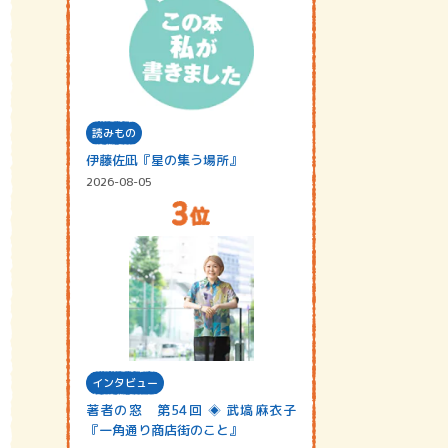
読みもの
伊藤佐凪『星の集う場所』
2026-08-05
インタビュー
著者の窓 第54回 ◈ 武塙麻衣子
『一角通り商店街のこと』