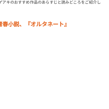
ロボット・イン・ザ・シ
ゲアキのおすすめ作品のあらすじと読みどころをご紹介し
著／デボラ・イン…
青春小説、『オルタネート』