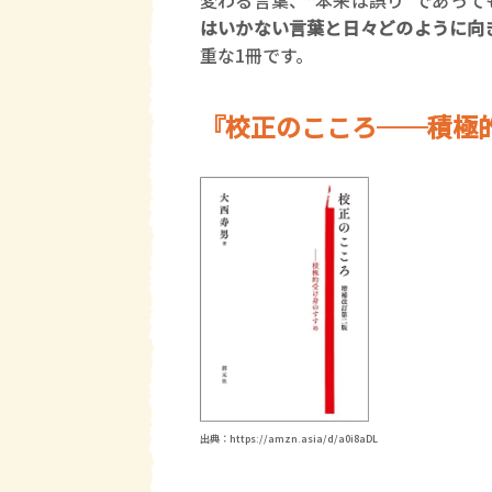
変わる言葉、“本来は誤り”であっ
はいかない言葉と日々どのように向
重な1冊です。
『校正のこころ──積極
出典：https://amzn.asia/d/a0i8aDL