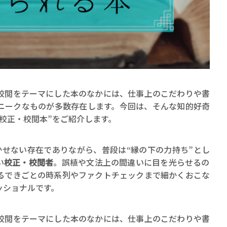
賞金稼ぎスリーサム！ 二重
校閲をテーマにした本のなかには、仕事上のこだわりや書
著／川瀬七緒
ニークなものが多数存在します。今回は、そんな知的好奇
校正・校閲本”をご紹介します。
かせない存在でありながら、普段は“縁の下の力持ち”とし
い
校正・校閲者
。誤植や文法上の間違いに目を光らせるの
るできごとの時系列やファクトチェックまで細かくおこな
ッショナルです。
校閲をテーマにした本のなかには、仕事上のこだわりや書