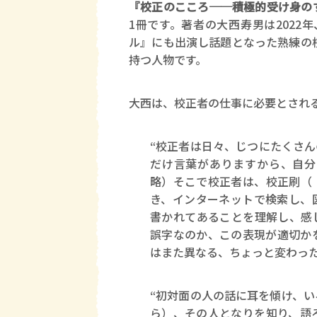
『校正のこころ──積極的受け身の
1冊です。著者の大西寿男は2022
ル』にも出演し話題となった熟練の
持つ人物です。
大西は、校正者の仕事に必要とされ
“校正者は日々、じつにたくさ
だけ言葉がありますから、自分
略）そこで校正者は、校正刷（
き、インターネットで検索し、
書かれてあることを理解し、感
誤字なのか、この表現が適切か
はまた異なる、ちょっと変わっ
“初対面の人の話に耳を傾け、
ら）、その人となりを知り、語