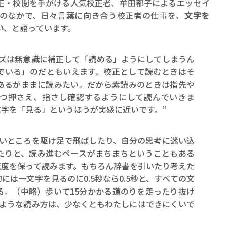
正・校閲を手がける人気校正者、
牟田
都子
によるエッセイ
のなかで、日々言葉に向き合う校正者の仕事を、
文字を
い
、と語っています。
イズは無意識に補正して「読める」ようにしてしまうん
でいる」のだともいえます。校正として読むときはそ
あるがままに読みたい。だから素読みのときは指先や
つ押さえ、指さし確認するようにして読んでいきま
字を「見る」というほうが実感に近いです。”
しいところを駆け足で飛ばしたり、自分の思考に迷い込
たりと、読み進むペースがまちまちということもある
速度を保って読みます。もちろん辞書を引いたり考えた
には一文字を見るのに0.5秒なら0.5秒と、すべての文
る。（中略）歩いて15分かかる道のりを走ったり抜け
るような読み方は、少なくともわたしにはできにくいで