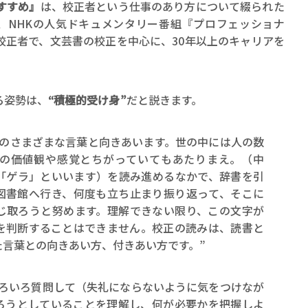
すすめ』
は、校正者という仕事のあり方について綴られた
年、NHKの人気ドキュメンタリー番組『プロフェッショナ
校正者で、文芸書の校正を中心に、30年以上のキャリアを
る姿勢は、
“積極的受け身”
だと説きます。
んのさまざまな言葉と向きあいます。世の中には人の数
の価値観や感覚とちがっていてもあたりまえ。（中
「ゲラ」といいます）を読み進めるなかで、辞書を引
図書館へ行き、何度も立ち止まり振り返って、そこに
じ取ろうと努めます。理解できない限り、この文字が
を判断することはできません。校正の読みは、読書と
た言葉との向きあい方、付きあい方です。”
いろいろ質問して（失礼にならないように気をつけなが
ろうとしていることを理解し、何が必要かを把握しよ