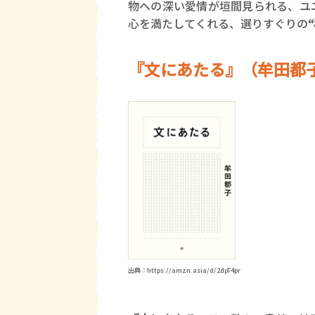
物への深い愛情が垣間見られる、ユ
心を満たしてくれる、選りすぐりの
『文にあたる』（牟田都
出典：https://amzn.asia/d/2dpT4pr