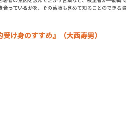
ても著者の意図を汲んで活かす言葉など、
校正者が一筋縄で
き合っているか
を、その葛藤も含めて知ることのできる貴
的受け身のすすめ』（大西寿男）