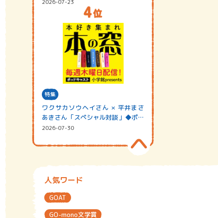
2026-07-23
特集
ワクサカソウヘイさん × 平井まさ
あきさん「スペシャル対談」◆ポッ
ドキャスト…
2026-07-30
人気ワード
GOAT
GO-mono文学賞