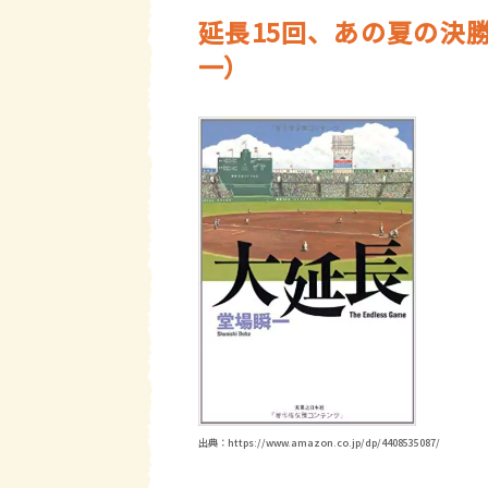
延長15回、あの夏の決
一）
出典：https://www.amazon.co.jp/dp/4408535087/