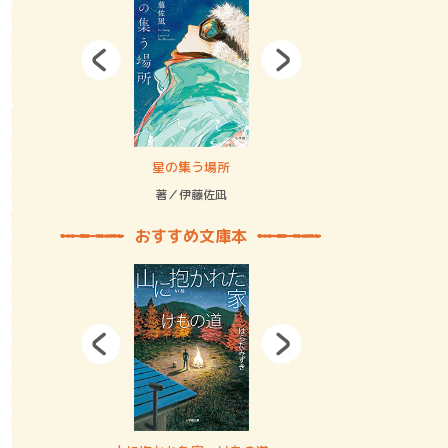
拘束の…
星の集う場所
記憶とツリ
著／伊藤佐凪
著／何 致
おすすめ文庫本