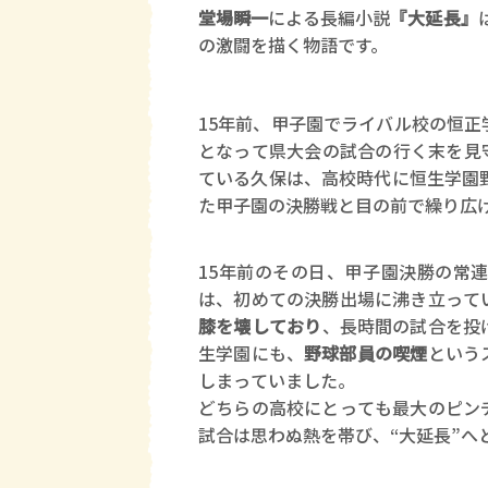
堂場瞬一
による長編小説
『大延長』
の激闘を描く物語です。
15年前、甲子園でライバル校の恒正
となって県大会の試合の行く末を見
ている久保は、高校時代に恒生学園
た甲子園の決勝戦と目の前で繰り広
15年前のその日、甲子園決勝の常
は、初めての決勝出場に沸き立って
膝を壊しており
、長時間の試合を投
生学園にも、
野球部員の喫煙
という
しまっていました。
どちらの高校にとっても最大のピン
試合は思わぬ熱を帯び、“大延長”へ