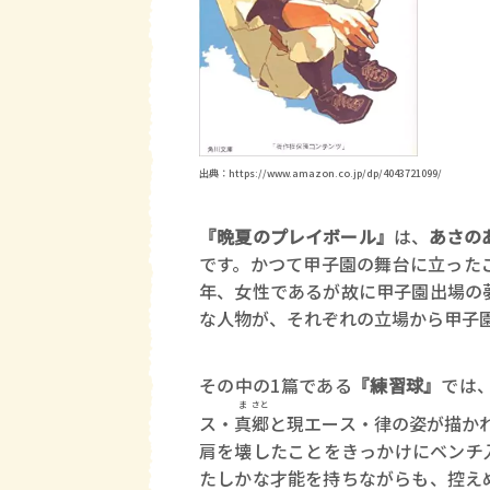
出典：https://www.amazon.co.jp/dp/4043721099/
『晩夏のプレイボール』
は、
あさの
です。かつて甲子園の舞台に立った
年、女性であるが故に甲子園出場の
な人物が、それぞれの立場から甲子
その中の1篇である
『練習球』
では
ま
さと
ス・
真
郷
と現エース・律の姿が描か
肩を壊したことをきっかけにベンチ
たしかな才能を持ちながらも、控え