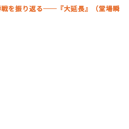
ロボット・イン・ザ・シ
勝戦を振り返る──『大延長』（堂場瞬
著／デボラ・イン…