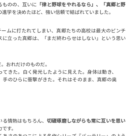
るものの、互いに
「律と野球をやれるなら」、「真郷と野
の進学を決めたほど、強い信頼で結ばれていました。
チームに打たれてしまい、真郷たちの高校は最大のピンチ
スに立った真郷は、「まだ終わらせはしない」という思い
だ。おれだけのものだ。
ってきた。白く発光したように見えた。身体は動き、
。手のひらに衝撃がきた。それはそのまま、真郷の奥
いる情熱はもちろん、
切磋琢磨しながらも常に互いを思い
力です。
くあさのあつこによる名作シリーズ『バッテリー』のよう