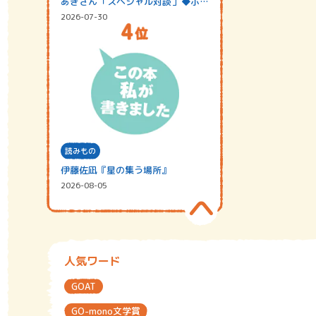
あきさん「スペシャル対談」◆ポッ
ドキャスト…
2026-07-30
読みもの
伊藤佐凪『星の集う場所』
2026-08-05
人気ワード
GOAT
GO-mono文学賞