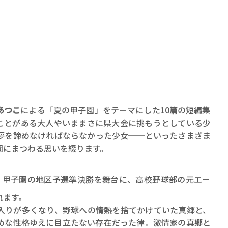
あつこ
による「夏の甲子園」をテーマにした10篇の短編集
ことがある大人やいままさに県大会に挑もうとしている少
夢を諦めなければならなかった少女──といったさまざま
園にまつわる思いを綴ります。
、甲子園の地区予選準決勝を舞台に、高校野球部の元エー
れます。
入りが多くなり、野球への情熱を捨てかけていた真郷と、
めな性格ゆえに目立たない存在だった律。激情家の真郷と