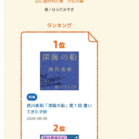
ステム
山に抱かれた家 けもの道
神無島
著／はらだみずき
著／あさ
ランキング
特集
西川美和「深海の船」第１回 置い
てきた子供
2026-08-06