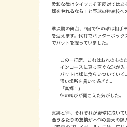
柔和な律はタイプこそ正反対ではあ
球をやれるなら」
と野球の強豪校へ
準決勝の舞台、9回で律の球は相手
を迎えます。代打でバッターボック
でバットを握っていました。
この一打席、これはおれのもの
インコースに真っ直ぐな球が入
バットは球に食らいついていく
深い場所を貫いて過ぎた。
「真郷！」
律の叫びが聞こえた気がした。
真郷と律、それぞれが野球に抱いて
合うふたりの友情
が本作の最大の魅
『晩夏のプレイボール』には、同じ