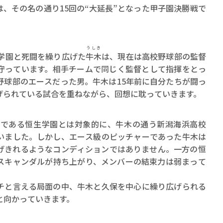
は、その名の通り15回の“大延長”となった甲子園決勝戦で
うしき
学園と死闘を繰り広げた
牛木
は、現在は高校野球部の監督
守っています。相手チームで同じく監督として指揮をとっ
野球部のエースだった男。牛木は15年前に自分たちが闘っ
げられている試合を重ねながら、回想に耽っていきます。
連である恒生学園とは対象的に、牛木の通う新潟海浜高校
いました。しかし、エース級のピッチャーであった牛木は
げきれるようなコンディションではありません。一方の恒
スキャンダルが持ち上がり、メンバーの結束力は弱まって
チと言える局面の中、牛木と久保を中心に繰り広げられる
と向かっていきます。