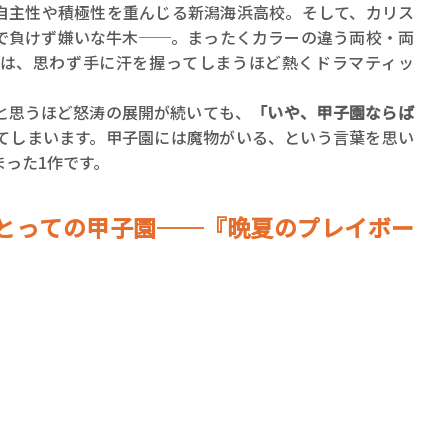
自主性や積極性を重んじる新潟海浜高校。そして、カリス
で負けず嫌いな牛木──。まったくカラーの違う両校・両
は、思わず手に汗を握ってしまうほど熱くドラマティッ
と思うほど怒涛の展開が続いても、
「いや、甲子園ならば
てしまいます。甲子園には魔物がいる、という言葉を思い
った1作です。
とっての甲子園──『晩夏のプレイボー