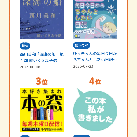
読みもの
特集
ゆっきゅんの毎日今日か
西川美和「深海の船」第
らちゃんとしたい日記
１回 置いてきた子供
☆202…
2026-07-23
2026-08-06