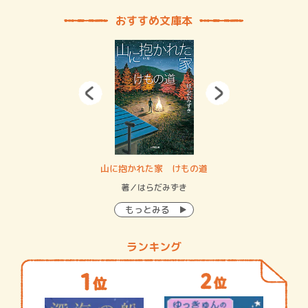
おすすめ文庫本
・システム
山に抱かれた家 けもの道
神
イン…
著／はらだみずき
著
もっとみる
ランキング