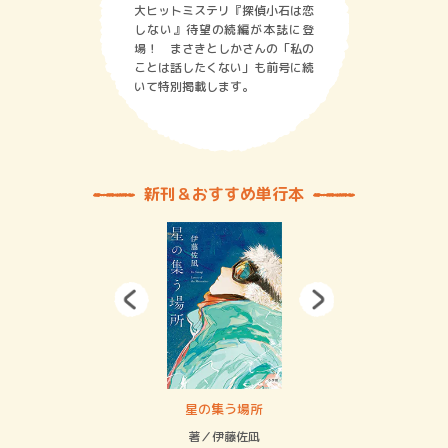
大ヒットミステリ『探偵小石は恋
しない』待望の続編が本誌に登
場！ まさきとしかさんの「私の
ことは話したくない」も前号に続
いて特別掲載します。
新刊＆おすすめ単行本
 二重拘束の…
星の集う場所
記憶
緒
著／伊藤佐凪
著／