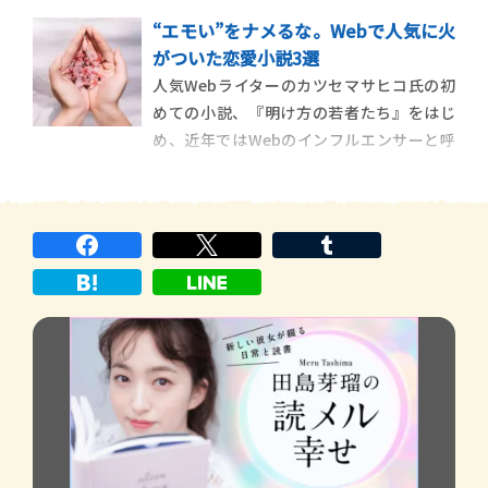
るのではないだろうか。恋愛や友情を通じ
“エモい”をナメるな。Webで人気に火
て掛け替えのない人、もしくは自分にとっ
がついた恋愛小説3選
て都合の良い人、羅針盤のようにこれから
人気Webライターのカツセマサヒコ氏の初
の生き方を示してくれる人。色々いるだろ
めての小説、『明け方の若者たち』をはじ
うけど、その人が自分の大切な心の中へ踏
め、近年ではWebのインフルエンサーと呼
み込んできたと
ばれる人たちが小説作品を書き、話題を集
めることも増えてきました。今回は、Web
を中心に大きな話題になった、3冊の恋愛小
説をご紹介します。 近年、SNS上でフォロ
ワーを多く抱えるインフ […]