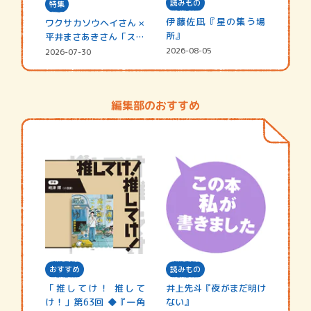
読みもの
特集
伊藤佐凪『星の集う場
ワクサカソウヘイさん ×
所』
平井まさあきさん「スペ
シャ…
2026-08-05
2026-07-30
編集部のおすすめ
おすすめ
読みもの
「推してけ！ 推して
井上先斗『夜がまだ明け
け！」第63回 ◆『一角
ない』