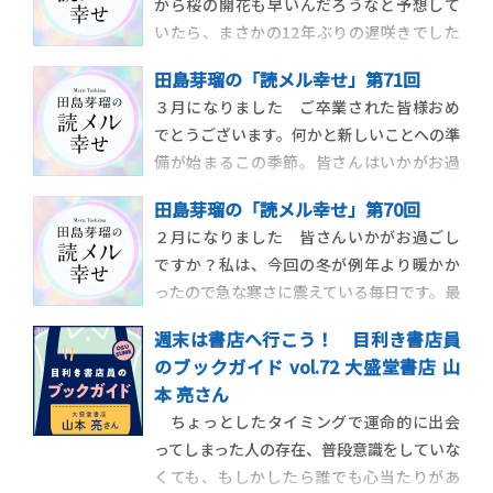
から桜の開花も早いんだろうなと予想して
いたら、まさかの12年ぶりの遅咲きでした
ね 春の訪れを感じた4月の始まり、皆さん
田島芽瑠の「読メル幸せ」第71回
はいかがお過ごしでしたか？私は先月、家
３月になりました ご卒業された皆様おめ
族旅行でハワイに行ってきました！２月末
でとうございます。何かと新しいことへの準
の韓国に続いて、良い刺激をもらえて最高に
備が始まるこの季節。皆さんはいかがお過
充実した期間でした。今後行きたいと思っ
ごしですか？ 私は２月に地元の友人と４日
ているのは
田島芽瑠の「読メル幸せ」第70回
間韓国旅行に行ってきました、韓国に行く
２月になりました 皆さんいかがお過ごし
のはこれで４回目。友人との待ち合わせの
ですか？私は、今回の冬が例年より暖かか
都合で、今回は初めて韓国の電車に一人で
ったので急な寒さに震えている毎日です。最
乗ることになりました
ドキドキしながら
近は、薬を飲んで目薬して点鼻薬して……
現地に向か
週末は書店へ行こう！ 目利き書店員
もうこの季節がやってきたのかと、晴れた日
のブックガイド vol.72 大盛堂書店 山
に目を擦りながら思いました。物心ついた
本 亮さん
時から花粉症だったのでそれが当たり前の
ちょっとしたタイミングで運命的に出会
生活だけど、もしなっていなかったらどんな
ってしまった人の存在、普段意識をしていな
春や秋を過
くても、もしかしたら誰でも心当たりがあ