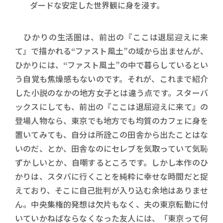
ダードな安定した世界観に身を浸す。
ひかりの生活圏は、前出の『ここは退屈迎えに来
て』で描かれる“ファスト風土”の域から出ませんが、
ひかりには、“ファスト風土”の中で暮らしているとい
う自覚も焦燥感もないのです。それが、これまで紹介
した小説のなかの地方女子とは違う点です。スターバ
ックスにしても、前出の『ここは退屈迎えに来て』の
登場人物なら、東京でも地方でも均質のカフェに身を
置いてみても、自分は所詮この田舎から出たことはな
いのだ、とか、田舎なのにセレブを気取っていて気恥
ずかしいとか、自嘲するところです。しかし本作のひ
かりは、スタバに行くことを純粋に幸せな時間だと捉
えており、そこに自己批判が入り込む余地はありませ
ん。中央集権的発想は欠片もなく、夫の東京転勤に付
いていかねばならなくなった友人には、「東京って何