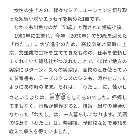
女性の生き方の、様々なシチュエーションを切り取
った短編小説やエッセイを集めた1冊です。
なかでも出色なのが「50歳」と題された短編小説。
1980年に生まれ、今年（2030年）で50歳を迎えた
「わたし」。大学進学のため、高校卒業と同時に上
京、文筆業で生計を立ててきたものの、仕事を依頼し
てくれていた雑誌社がつぶれたことで、40代で地方の
実家にＵターン。久々の実家は、高校のとき使ってい
た参考書も、テーブルクロスのシミも、時が止まった
ようにあの時のまま。それは、「わたし」に、懐かし
せきりょうかん
さというよりは、
寂寥感
を与えるのでした。帰郷し
てまもなく、両親が他界すると、結婚・出産の機会が
なかった「わたし」は、一人暮らしになります。英語
の得意な「わたし」は、帰郷後、予備校などで英語を
教えて収入を得ていました。