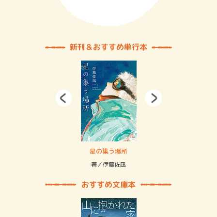
新刊＆おすすめ単行本
賞金稼ぎスリーサム！ 二重拘束の…
星の集う場所
記憶
緒
著／伊藤佐凪
著／
おすすめ文庫本