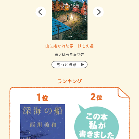
・システム
山に抱かれた家 けもの道
神
イン…
著／はらだみずき
著
もっとみる
ランキング