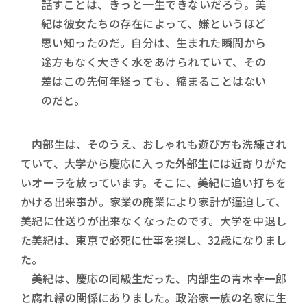
話すことは、きっと一生できないだろう。美
紀は彼女たちの存在によって、嫌というほど
思い知ったのだ。自分は、生まれた瞬間から
途方もなく大きく水をあけられていて、その
差はこの先何年経っても、縮まることはない
のだと。
内部生は、そのうえ、おしゃれも遊び方も洗練され
ていて、大学から慶応に入った外部生には近寄りがた
いオーラを放っています。そこに、美紀に追い打ちを
かける出来事が。家業の廃業により家計が逼迫して、
美紀に仕送りが出来なくなったのです。大学を中退し
た美紀は、東京で必死に仕事を探し、32歳になりまし
た。
美紀は、慶応の同級生だった、内部生の青木幸一郎
と腐れ縁の関係にありました。政治家一族の名家に生