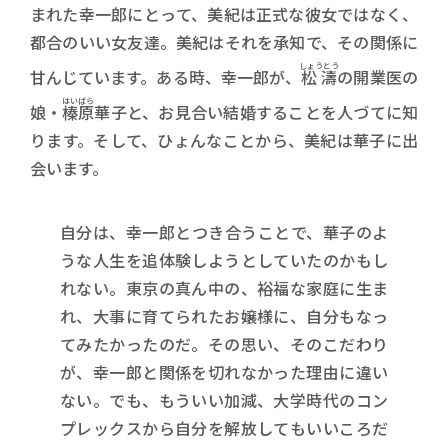
まれた幸一郎にとって、美紀は正式な彼女ではなく、
都合のいい女友達。美紀はそれを承知で、その関係に
しょうとう
甘んじています。ある時、幸一郎が、
松濤
の開業医の
はいばら
娘・
榛原
華子と、お見合い結婚することを人づてに知
ります。そして、ひょんなことから、美紀は華子に出
会います。
自分は、幸一郎とつき合うことで、華子のよ
うな人生を追体験しようとしていたのかもし
れない。東京の真ん中の、裕福な家庭に生ま
れ、大事に育てられたお嬢様に、自分もなっ
てみたかったのだ。その思い、そのこだわり
が、幸一郎と関係を切れなかった理由に違い
ない。でも、もういい加減、大学時代のコン
プレックスから自分を解放してもいいころだ