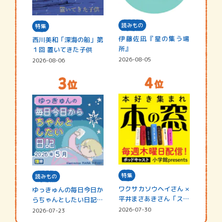
読みもの
特集
伊藤佐凪『星の集う場
西川美和「深海の船」第
所』
１回 置いてきた子供
2026-08-05
2026-08-06
特集
読みもの
ワクサカソウヘイさん ×
ゆっきゅんの毎日今日か
平井まさあきさん「スペ
らちゃんとしたい日記
シャ…
☆202…
2026-07-30
2026-07-23