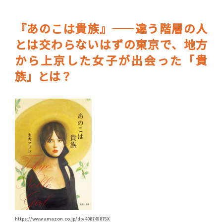
『あのこは貴族』――違う階層の人
とは交わらないはずの東京で、地方
から上京した女子が出会った「貴
族」とは？
https://www.amazon.co.jp/dp/408745875X