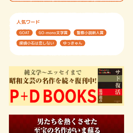
人気ワード
GOAT
GO-mono文学賞
警察小説新人賞
探偵小石は恋しない
ゆっきゅん