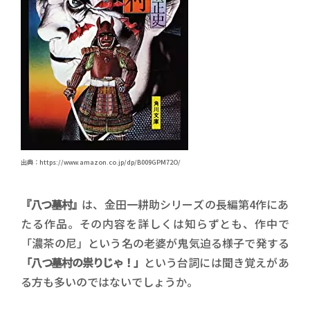
出典：https://www.amazon.co.jp/dp/B009GPM72O/
『八つ墓村』
は、金田一耕助シリーズの長編第4作にあ
たる作品。その内容を詳しくは知らずとも、作中で
「濃茶の尼」という名の老婆が鬼気迫る様子で発する
「八つ墓村の祟りじゃ！」
という台詞には聞き覚えがあ
る方も多いのではないでしょうか。