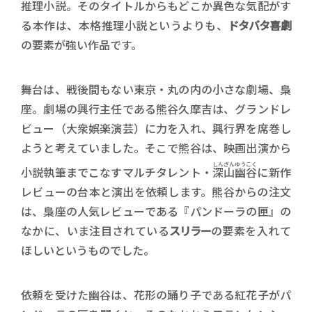
推理小説。そのタイトルからもどこか異色な気配がす
る本作は、本格推理小説というよりも、
ドタバタ喜劇
の要素が強い作品です。
舞台は、戦後間もない東京・丸の内の小さな劇場、梟
座。劇場の興行主任である熊谷久摩吉は、グランドレ
ビュー（大衆娯楽演芸）に力を入れ、興行界を席巻し
ようと考えていました。そこで熊谷は、映画出演から
しんざんゆうこく
小説執筆までこなすマルチタレント・
深山幽谷
に新作
レビューの台本と演出を依頼します。熊谷からの注文
は、梟座の人気レビューである『パンドーラの匣』の
なかに、いま注目されている
スリラー
の要素を入れて
ほしいというものでした。
依頼を受けた幽谷は、花形の踊り子である紅花子がパ