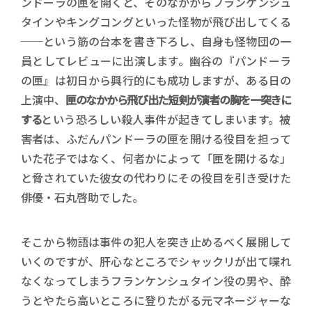
ンドーラの匣を開くと、そのなかからフランケンシュ
タインやキングコングといった怪物が飛び出してくる
──という筋の台本を書き下ろし、自身も怪物団の一
員としてレビューに出演します。幽谷の『パンドーラ
の匣』は初日から興行的にも成功しますが、ある日の
上演中、
匣のなかから飛び出た短剣が演者の胸を一突きに
する
という恐ろしい殺人事件が起きてしまいます。被
害者は、ふだんパンドーラの匣を開ける役目を担って
いた花子ではなく、何者かによって「匣を開けるな」
と脅されていた彼女の代わりにその役目を引き受けた
俳優・石丸啓助でした。
そこから物語は事件の犯人を突き止めるべく展開して
いくのですが、肝心なところでシャックリが出て喋れ
なくなってしまうフランケンシュタイン役の男や、酔
うとやたら高いところに登りたがる元マネージャーな