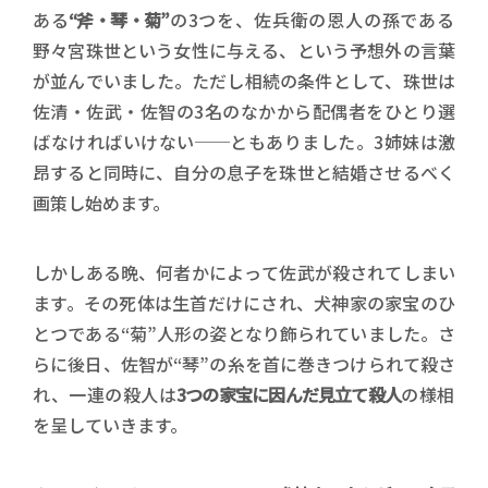
ある
“斧・琴・菊”
の3つを、佐兵衛の恩人の孫である
野々宮珠世という女性に与える、という予想外の言葉
が並んでいました。ただし相続の条件として、珠世は
佐清・佐武・佐智の3名のなかから配偶者をひとり選
ばなければいけない──ともありました。3姉妹は激
昂すると同時に、自分の息子を珠世と結婚させるべく
画策し始めます。
しかしある晩、何者かによって佐武が殺されてしまい
ます。その死体は生首だけにされ、犬神家の家宝のひ
とつである“菊”人形の姿となり飾られていました。さ
らに後日、佐智が“琴”の糸を首に巻きつけられて殺さ
れ、一連の殺人は
3つの家宝に因んだ見立て殺人
の様相
を呈していきます。