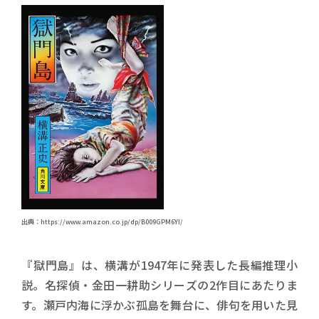
出典：https://www.amazon.co.jp/dp/B009GPM6YI/
『獄門島』は、横溝が1947年に発表した長編推理小
説。名探偵・金田一耕助シリーズの2作目にあたりま
す。瀬戸内海に浮かぶ孤島を舞台に、俳句を用いた見