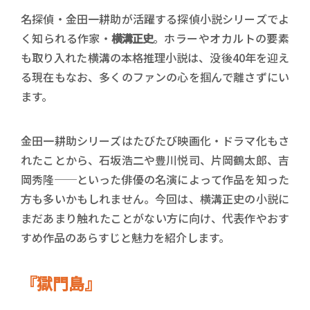
名探偵・金田一耕助が活躍する探偵小説シリーズでよ
く知られる作家・
横溝正史
。ホラーやオカルトの要素
も取り入れた横溝の本格推理小説は、没後40年を迎え
る現在もなお、多くのファンの心を掴んで離さずにい
ます。
金田一耕助シリーズはたびたび映画化・ドラマ化もさ
れたことから、石坂浩二や豊川悦司、片岡鶴太郎、吉
岡秀隆──といった俳優の名演によって作品を知った
方も多いかもしれません。今回は、横溝正史の小説に
まだあまり触れたことがない方に向け、代表作やおす
すめ作品のあらすじと魅力を紹介します。
『獄門島』