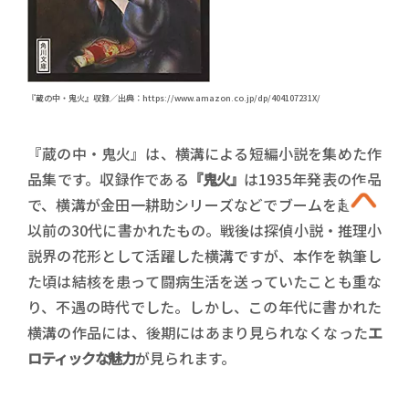
『蔵の中・鬼火』収録／出典：https://www.amazon.co.jp/dp/404107231X/
『蔵の中・鬼火』は、横溝による短編小説を集めた作
品集です。収録作である
『鬼火』
は1935年発表の作品
で、横溝が金田一耕助シリーズなどでブームを起こす
以前の30代に書かれたもの。戦後は探偵小説・推理小
説界の花形として活躍した横溝ですが、本作を執筆し
た頃は結核を患って闘病生活を送っていたことも重な
り、不遇の時代でした。しかし、この年代に書かれた
横溝の作品には、後期にはあまり見られなくなった
エ
ロティックな魅力
が見られます。