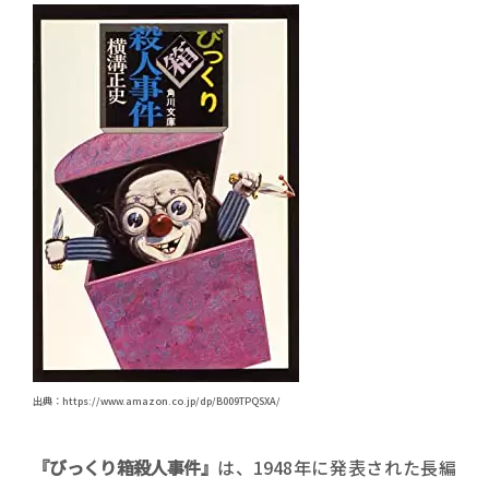
出典：https://www.amazon.co.jp/dp/B009TPQSXA/
『びっくり箱殺人事件』
は、1948年に発表された長編