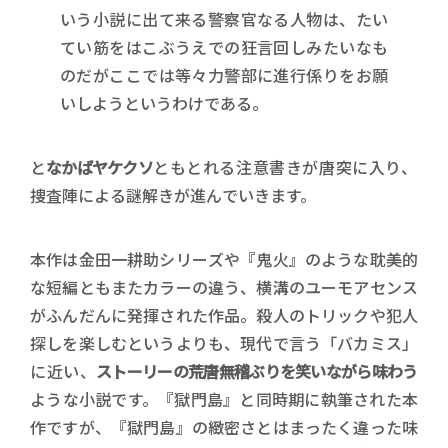
いう小説に出て来る警察官なる人物は、たい
てい筋をはこぶうえでの狂言回しみたいなも
のだがここでは等々力警部に進行係りをお願
いしようというわけである。
と
なかばヤケクソ
ともとれる注意書きが唐突に入り、
捜査陣による謎解きが進んでいきます。
本作は金田一耕助シリーズや『鬼火』のような耽美的
な短編ともまたカラーの違う、横溝のユーモアセンス
がふんだんに発揮された作品。殺人のトリックや犯人
探しを楽しむというよりも、現代で言う「バカミス」
に近い、
ストーリーの荒唐無稽ぶりを笑いながら味わう
ような小説です。『獄門島』と同時期に執筆された本
作ですが、『獄門島』の緻密さとはまったく違った味