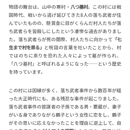
物語の舞台は、山中の寒村・
八つ墓村
。この村には戦
国時代、戦いから逃げ延びてきた8人の落ち武者が住
んでいたものの、懸賞金に目がくらんだ村人たちが落
ち武者らを皆殺しにしたという凄惨な過去がありまし
た。落ち武者らが死の間際、村人たちに向かって
「七
生まで村を祟る」
と呪詛の言葉を吐いたことから、村
ではのちに祟りを恐れた人々によって墓が作られ、
「八つ墓村」と呼ばれるようになった──という歴史
を持っています。
この村には因縁が多く、落ち武者事件から数百年が経
った大正時代にも、ある残忍な事件が起こりました。
落ち武者事件の首謀者の子孫である男・要蔵が、妻子
がいる身でありながら鶴子という女性に恋をし、鶴子
がその思いに応えなかったことを理由に逆上して、自