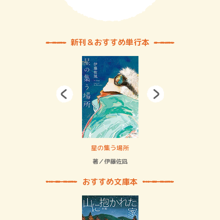
新刊＆おすすめ単行本
賞金稼ぎスリーサム！ 二重拘束の…
星の集う場所
記憶
緒
著／伊藤佐凪
著／
おすすめ文庫本