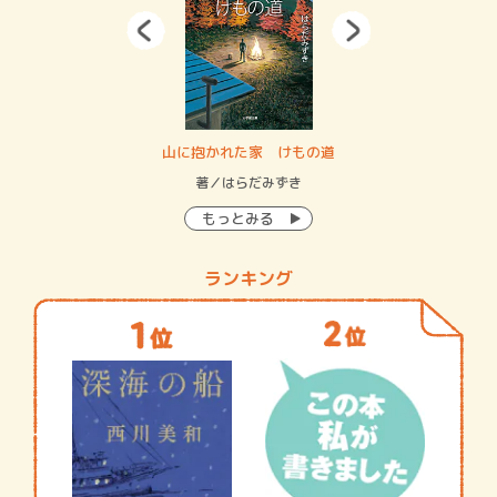
・システム
山に抱かれた家 けもの道
神
イン…
著／はらだみずき
著
もっとみる
ランキング