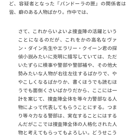
ど、容疑者となった『パンドーラの匣』の関係者は
皆、癖のある人物ばかり。作中では、
さて、これからいよいよ捜査陣の活躍という
ことになるのだが、これをかの高名なヴァ
ン・ダイン先生やエラリー・クイーン君の探
偵小説みたいに克明に描写していては、ただ
いたずらに検事や警部や警部補や、その他大
勢みたいな人物が右往左往するばかりで、や
やこしくなるばかりか、書くほうでも読むほ
うでも面倒くさいばかりだから、ここには一
計を案じて、捜査陣全体を等々力警部なる人
物によって代表してもらうことにする。つま
り等々力なる警部は、実在することにはする
んだがここでは捜査陣全体の人格化された人
物と考えてもらってもよろしい。どうせこう