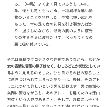
る。（中略）よくよく見ているうちに中に一
条、蛇とも竜ともつかぬ、一種異様な醜い動
物のいることを発見した。怪物は鋭い蹴爪を
もった一本の足で女の乳房を引き裂かんばか
りに握りしめながら、蜥蜴の肌のように底光
りのする全身に波打たせて、べったりと女の
腰に吸い付いている。
それは異様でグロテスクな光景でありながら、なぜか
女の表情に苦悶の様子はなく、むしろどこか恍惚としてい
る
ように見えるのでした。ひと目でその絵の恐ろしさ
に惹きつけられてしまった語り手は、後日、そのアト
リエについて詳しいという男を訪ねます。男は突然の
訪問に驚きながらも、あのアトリエを建てたのは漆山
万造という人物であること、そして、万造には子ども
の頃から憎しみ合って育ってきた漆山代助という従兄