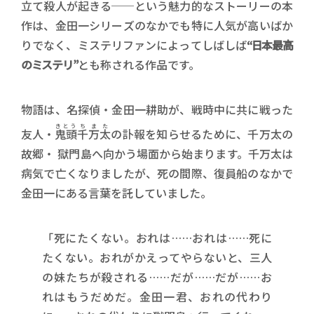
立て殺人が起きる──という魅力的なストーリーの本
作は、金田一シリーズのなかでも特に人気が高いばか
りでなく、ミステリファンによってしばしば
“日本最高
のミステリ”
とも称される作品です。
物語は、名探偵・金田一耕助が、戦時中に共に戦った
きとう
ちまた
友人・
鬼頭
千万太
の訃報を知らせるために、千万太の
故郷・ 獄門島へ向かう場面から始まります。千万太は
病気で亡くなりましたが、死の間際、復員船のなかで
金田一にある言葉を託していました。
「死にたくない。おれは……おれは……死に
たくない。おれがかえってやらないと、三人
の妹たちが殺される……だが……だが……お
れはもうだめだ。金田一君、おれの代わり