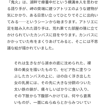
『鬼火』は、湖畔で療養中だという横溝本人を思わせ
る語り手が、岬の突端に建つアトリエのような建物が
気にかかり、ある日思い立ってひとりでそこに出向い
てみる──というシーンから始まります。アトリエに
足を踏み入れた語り手は、荒れ果てた部屋の隅に立て
かけられていたカンバスに目をやります。カンバスに
かかっていた布をまくりあげてみると、そこには不思
議な絵が描かれていました。
それは生きながら湖水の底に沈められた、裸
体の美女を描いたもので、セピア色に塗りつ
ぶしたカンバスの上に、ほの白く浮き出した
女の乳房には、その先に大きな分銅のついた
太い鉄の鎖が、痛々しいばかりに食い入り、
その下肢から下腹部へかけては、何やら蒼黒
いものが、一面にぬらぬらとからみついてい