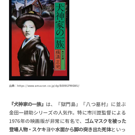
出典：https://www.amazon.co.jp/dp/B009GPM6WU/
『犬神家の一族』
は、『獄門島』『八つ墓村』に並ぶ
金田一耕助シリーズの人気作。特に市川崑監督による
1976年の映画版が非常に有名で、
ゴムマスクを被った
登場人物・スケキヨ
や
水面から脚の突き出た死体
といっ