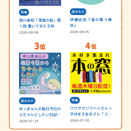
読みもの
特集
伊藤佐凪『星の集う場
西川美和「深海の船」第
所』
１回 置いてきた子供
2026-08-05
2026-08-06
特集
読みもの
ワクサカソウヘイさん ×
ゆっきゅんの毎日今日か
平井まさあきさん「スペ
らちゃんとしたい日記
シャ…
☆202…
2026-07-30
2026-07-23