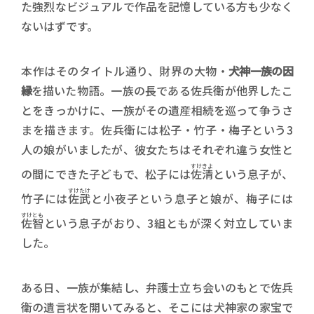
た強烈なビジュアルで作品を記憶している方も少なく
ないはずです。
本作はそのタイトル通り、財界の大物・
犬神一族の因
縁
を描いた物語。一族の長である佐兵衛が他界したこ
とをきっかけに、一族がその遺産相続を巡って争うさ
まを描きます。佐兵衛には松子・竹子・梅子という3
人の娘がいましたが、彼女たちはそれぞれ違う女性と
すけきよ
の間にできた子どもで、松子には
佐清
という息子が、
すけたけ
竹子には
佐武
と小夜子という息子と娘が、梅子には
すけとも
佐智
という息子がおり、3組ともが深く対立していま
した。
ある日、一族が集結し、弁護士立ち会いのもとで佐兵
衛の遺言状を開いてみると、そこには犬神家の家宝で