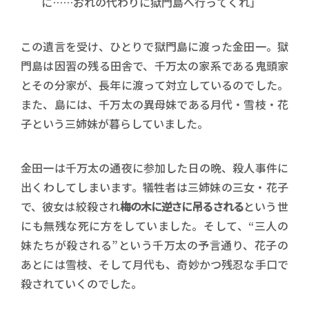
に……おれの代わりに獄門島へ行ってくれ」
この遺言を受け、ひとりで獄門島に渡った金田一。獄
門島は因習の残る田舎で、千万太の家系である鬼頭家
とその分家が、長年に渡って対立しているのでした。
また、島には、千万太の異母妹である月代・雪枝・花
子という三姉妹が暮らしていました。
金田一は千万太の通夜に参加した日の晩、殺人事件に
出くわしてしまいます。犠牲者は三姉妹の三女・花子
で、彼女は絞殺され
梅の木に逆さに吊るされる
という世
にも無残な死に方をしていました。そして、“三人の
妹たちが殺される”という千万太の予言通り、花子の
あとには雪枝、そして月代も、奇妙かつ残忍な手口で
殺されていくのでした。