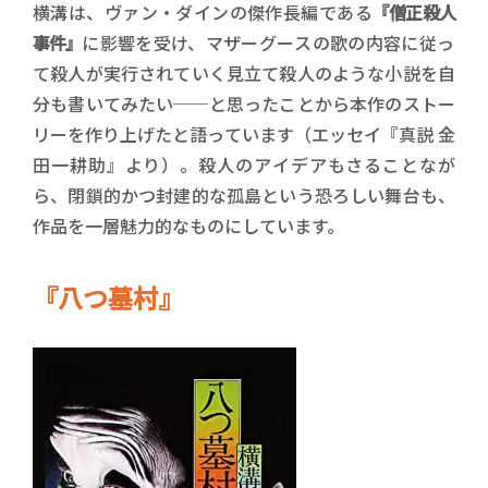
横溝は、ヴァン・ダインの傑作長編である
『僧正殺人
事件』
に影響を受け、マザーグースの歌の内容に従っ
て殺人が実行されていく見立て殺人のような小説を自
分も書いてみたい──と思ったことから本作のストー
リーを作り上げたと語っています（エッセイ『真説 金
田一耕助』より）。殺人のアイデアもさることなが
ら、閉鎖的かつ封建的な孤島という恐ろしい舞台も、
作品を一層魅力的なものにしています。
『八つ墓村』