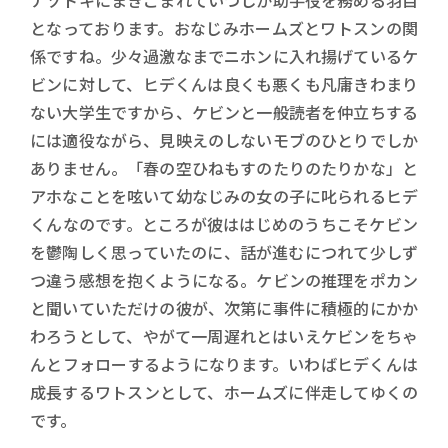
ナゾトキにまきこまれていつしか助手役を務める羽目
となっております。おなじみホームズとワトスンの関
係ですね。少々過激なまでニホンに入れ揚げているケ
ビンに対して、ヒデくんは良くも悪くも凡庸きわまり
ない大学生ですから、ケビンと一般読者を仲立ちする
には適役ながら、見映えのしないモブのひとりでしか
ありません。「春の空ひねもすのたりのたりかな」と
アホなことを呟いて幼なじみの女の子に叱られるヒデ
くんなのです。ところが彼ははじめのうちこそケビン
を鬱陶しく思っていたのに、話が進むにつれて少しず
つ違う感想を抱くようになる。ケビンの推理をポカン
と聞いていただけの彼が、次第に事件に積極的にかか
わろうとして、やがて一周遅れとはいえケビンをちゃ
んとフォローするようになります。いわばヒデくんは
成長するワトスンとして、ホームズに伴走してゆくの
です。