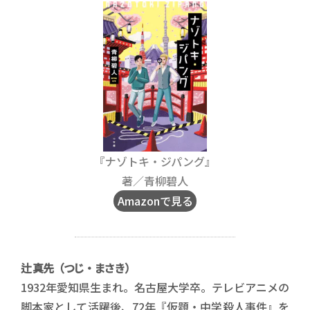
『ナゾトキ・ジパング』
著／青柳碧人
Amazonで見る
辻 真先
（つじ・まさき）
1932年愛知県生まれ。名古屋大学卒。テレビアニメの
脚本家として活躍後、72年『仮題・中学殺人事件』を