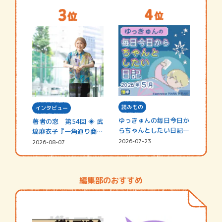
読みもの
インタビュー
ゆっきゅんの毎日今日か
著者の窓 第54回 ◈ 武
らちゃんとしたい日記
塙麻衣子『一角通り商店
☆202…
街の…
2026-07-23
2026-08-07
編集部のおすすめ