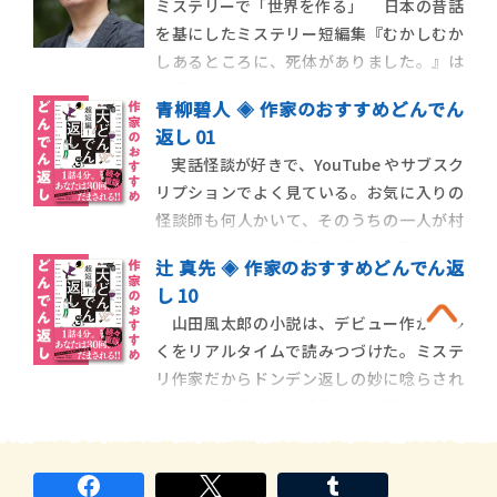
ミステリーで「世界を作る」 日本の昔話
た、歴史の教科書で見るような地名。『ロ
を基にしたミステリー短編集『むかしむか
ーマ帽子の謎』『フランス白粉の謎』のよ
しあるところに、死体がありました。』は
うに、『伊勢え
各種ミステリーランキングで軒並みベスト
青柳碧人 ◈ 作家のおすすめどんでん
10入りし本屋大賞にも初ノミネートされ
返し 01
た。その記念碑的シリーズの第二弾とも言
実話怪談が好きで、YouTube やサブスク
える『赤ずきん、旅の途中で死体と出会
リプションでよく見ている。お気に入りの
う。』は西洋童話を基にした連作ミス […]
怪談師も何人かいて、そのうちの一人が村
上ロック氏だ。新宿歌舞伎町の怪談バー
辻 真先 ◈ 作家のおすすめどんでん返
「スリラーナイト」の専属怪談師であるロ
し 10
ック氏はメディア出演も多いが、最近、エ
山田風太郎の小説は、デビュー作から多
ンタメ〜テレの『怪談のシーハナ聞かせて
くをリアルタイムで読みつづけた。ミステ
よ。』で披露された短い話にゾッとさせら
リ作家だからドンデン返しの妙に唸らされ
れた。
たものも数多いが、読後しばし茫然とした
ドンデン返しなら「外道忍法帖」がある。
シリーズ中では忍者の登場人数が最大級で．
三つ巴の乱戦模様を呈する。