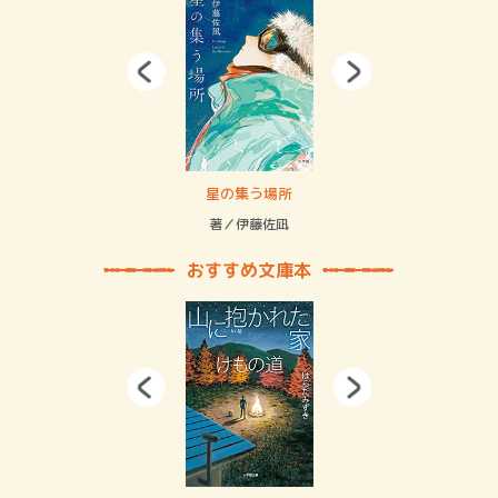
 二重拘束の…
星の集う場所
記憶
緒
著／伊藤佐凪
著／
おすすめ文庫本