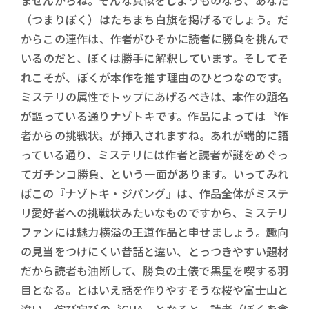
ませんからね。そんな真似をしようものなら、あなた
（つまりぼく）はたちまち白旗を掲げるでしょう。だ
からこの連作は、作者がひそかに読者に勝負を挑んで
いるのだと、ぼくは勝手に解釈しています。そしてそ
れこそが、ぼくが本作を推す理由のひとつなのです。
ミステリの属性でトップにあげるべきは、本作の題名
が謳っている通りナゾトキです。作品によっては〝作
者からの挑戦状〟が挿入されますね。あれが端的に語
っている通り、ミステリには作者と読者が謎をめぐっ
てガチンコ勝負、という一面があります。いってみれ
ばこの『ナゾトキ・ジパング』は、作品全体がミステ
リ愛好者への挑戦状みたいなものですから、ミステリ
ファンには魅力横溢の王道作品と申せましょう。趣向
の見当をつけにくい昔話と違い、とっつきやすい題材
だから読者も油断して、勝負の土俵で黒星を喫する羽
目となる。とはいえ話を作りやすそうな桜や富士山と