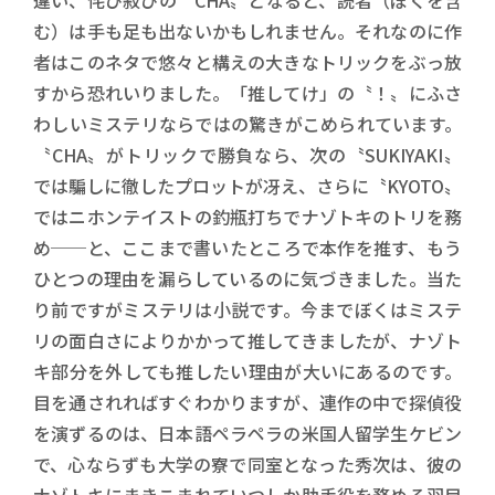
違い、侘び寂びの〝CHA〟となると、読者（ぼくを含
む）は手も足も出ないかもしれません。それなのに作
者はこのネタで悠々と構えの大きなトリックをぶっ放
すから恐れいりました。「推してけ」の〝！〟にふさ
わしいミステリならではの驚きがこめられています。
〝CHA〟がトリックで勝負なら、次の〝SUKIYAKI〟
では騙しに徹したプロットが冴え、さらに〝KYOTO〟
ではニホンテイストの釣瓶打ちでナゾトキのトリを務
め──と、ここまで書いたところで本作を推す、もう
ひとつの理由を漏らしているのに気づきました。当た
り前ですがミステリは小説です。今までぼくはミステ
リの面白さによりかかって推してきましたが、ナゾト
キ部分を外しても推したい理由が大いにあるのです。
目を通されればすぐわかりますが、連作の中で探偵役
を演ずるのは、日本語ペラペラの米国人留学生ケビン
で、心ならずも大学の寮で同室となった秀次は、彼の