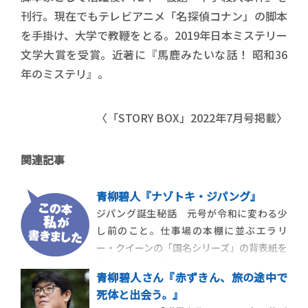
刊行。現在でもテレビアニメ「名探偵コナン」の脚本
を手掛け、大学で教鞭をとる。2019年日本ミステリー
文学大賞を受賞。近著に『馬鹿みたいな話！ 昭和36
年のミステリ』。
〈「STORY BOX」2022年7月号掲載〉
関連記事
青柳碧人『ナゾトキ・ジパング』
ジパング誕生秘話 元号が令和に変わる少
し前のこと。仕事場の本棚に並ぶエラリ
ー・クイーンの「国名シリーズ」の背表紙を
眺めていて、「旧国名シリーズ」というアイ
青柳碧人さん『赤ずきん、旅の途中で
ディアが浮かんだ。旧国名というのは、伊
死体と出会う。』
勢とか備中とか、かつて日本で使われてい