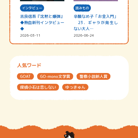
インタビュー
読みもの
吉良信吾『沈黙と爆弾』
辛酸なめ子「お金入門」
◆熱血新刊インタビュー
23．ギャラが発生し
◆
ない大人…
2026-03-11
2026-06-24
人気ワード
GOAT
GO-mono文学賞
警察小説新人賞
探偵小石は恋しない
ゆっきゅん