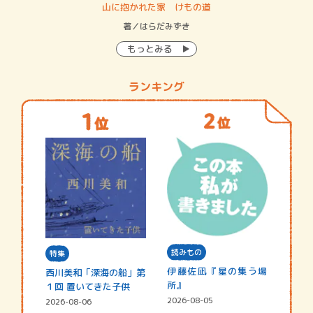
・システム
山に抱かれた家 けもの道
神
イン…
著／はらだみずき
著
もっとみる
ランキング
読みもの
特集
伊藤佐凪『星の集う場
西川美和「深海の船」第
所』
１回 置いてきた子供
2026-08-05
2026-08-06