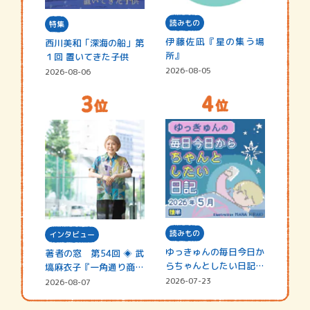
読みもの
特集
伊藤佐凪『星の集う場
西川美和「深海の船」第
所』
１回 置いてきた子供
2026-08-05
2026-08-06
読みもの
インタビュー
ゆっきゅんの毎日今日か
著者の窓 第54回 ◈ 武
らちゃんとしたい日記
塙麻衣子『一角通り商店
☆202…
街の…
2026-07-23
2026-08-07