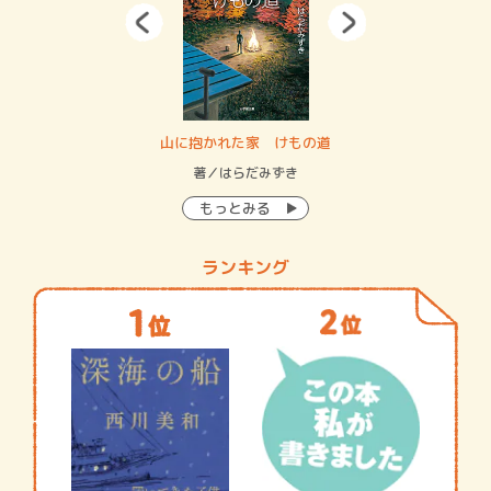
・システム
山に抱かれた家 けもの道
神
イン…
著／はらだみずき
著
もっとみる
ランキング