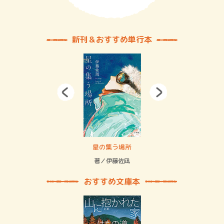
新刊＆おすすめ単行本
 二重拘束の…
星の集う場所
記憶
緒
著／伊藤佐凪
著／
おすすめ文庫本