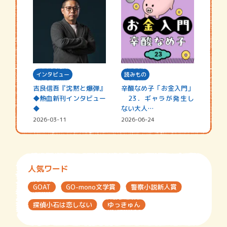
インタビュー
読みもの
吉良信吾『沈黙と爆弾』
辛酸なめ子「お金入門」
◆熱血新刊インタビュー
23．ギャラが発生し
◆
ない大人…
2026-03-11
2026-06-24
人気ワード
GOAT
GO-mono文学賞
警察小説新人賞
探偵小石は恋しない
ゆっきゅん