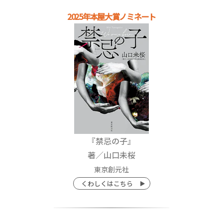
2025年本屋大賞ノミネート
『禁忌の子』
著／山口未桜
東京創元社
くわしくはこちら