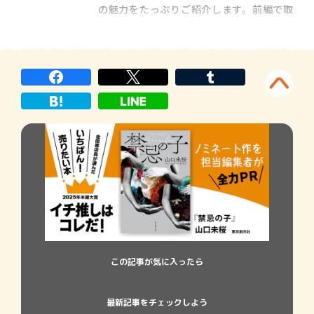
の魅力をたっぷりご紹介します。前編で取
り上げるのは、早見和真さん『アルプス席
の母』、阿部暁子さん『カフネ』、山口未
桜さん『禁忌の子』、一穂ミチさん『恋と
か愛とかやさしさなら』、野崎まどさん
『小説』の５作です。
この記事が気に入ったら
最新記事をチェックしよう