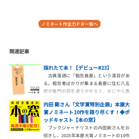
ノミネート作全力ＰＲ一覧へ
関連記事
採れたて本！【デビュー#23】
古典落語に「粗忽長屋」という演目があ
る。粗忽者ばかりが集まる長屋に住む八五
郎が雷門の前を通りかかると、なにやら黒
山の人だかり。人混みを押し分けて前に出
内田 剛さん「文学賞特別企画」本屋大
ると、身元不明の行き倒れの死体がある。
賞ノミネート10作を語り尽くす！◆ポ
その顔を見るなり、これは兄弟分に違いな
ッドキャスト【本の窓】
いと思い込んだ八五郎、急いで長屋に帰
ブックジャーナリストの内田剛さんをお
り、当の熊五郎に「おまえが雷門の前で死
招きし、2025年本屋大賞ノミネートの10作
んでるぞ」と教えてや