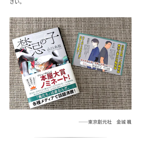
さい。
──東京創元社 金城 颯