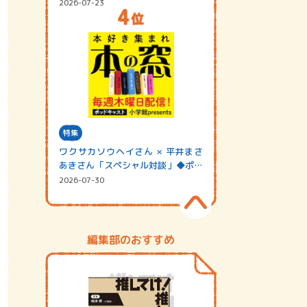
2026-07-23
特集
ワクサカソウヘイさん × 平井まさ
あきさん「スペシャル対談」◆ポッ
ドキャスト…
2026-07-30
編集部のおすすめ