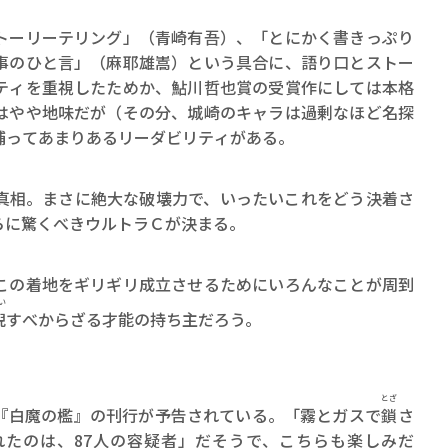
ーリーテリング」（青崎有吾）、「とにかく書きっぷり
事のひと言」（麻耶雄嵩）という具合に、語り口とストー
ティを重視したためか、鮎川哲也賞の受賞作にしては本格
はやや地味だが（その分、城崎のキャラは過剰なほど名探
補ってあまりあるリーダビリティがある。
相。まさに絶大な破壊力で、いったいこれをどう決着さ
らに驚くべきウルトラＣが決まる。
の着地をギリギリ成立させるためにいろんなことが周到
い
倪
すべからざる才能の持ち主だろう。
とざ
白魔の檻』の刊行が予告されている。「霧とガスで
鎖
さ
たのは、87人の容疑者」だそうで、こちらも楽しみだ