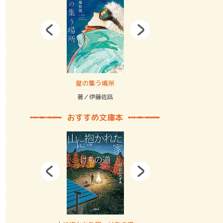
拘束の…
星の集う場所
記憶とツリ
著／伊藤佐凪
著／何 致
おすすめ文庫本