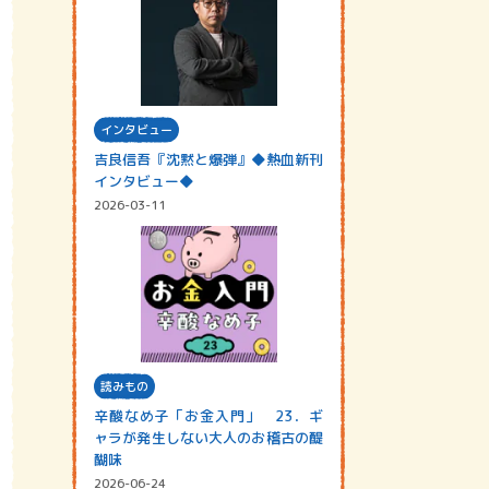
インタビュー
吉良信吾『沈黙と爆弾』◆熱血新刊
インタビュー◆
2026-03-11
読みもの
辛酸なめ子「お金入門」 23．ギ
ャラが発生しない大人のお稽古の醍
醐味
2026-06-24