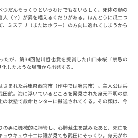
ロボット・イン・ザ・シ
べつだんそっくりというわけでもないらしく、死体の顔の
著／デボラ・イン…
当人（？）が異を唱えるくだりがある。ほんとうに瓜二つ
て、ミステリ（またはホラー）の方向に逸れてしまうから
たが、第34回鮎川哲也賞を受賞した山口未桜『禁忌の
リ化したような場面から出発する。
さまれた兵庫県西宮市（作中では鳴宮市）。主人公は兵
武田航。海に浮いているところを発見された身元不明の患
止の状態で救命センターに搬送されてくる。その顔は、今
の男に機械的に挿管し、心肺蘇生を試みたあと、死亡を
キュウキュウ十二は誰が見ても武田にそっくり。身元がわ