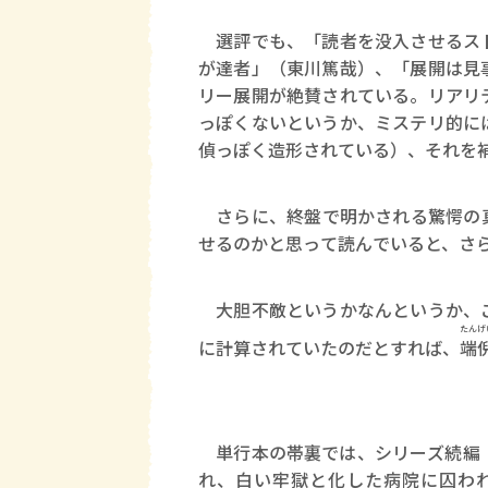
選評でも、「読者を没入させるスト
が達者」（東川篤哉）、「展開は見
リー展開が絶賛されている。リアリ
っぽくないというか、ミステリ的に
偵っぽく造形されている）、それを
さらに、終盤で明かされる驚愕の真
せるのかと思って読んでいると、さ
大胆不敵というかなんというか、こ
たん
げ
に計算されていたのだとすれば、
端
単行本の帯裏では、シリーズ続編『
れ、白い牢獄と化した病院に囚われ