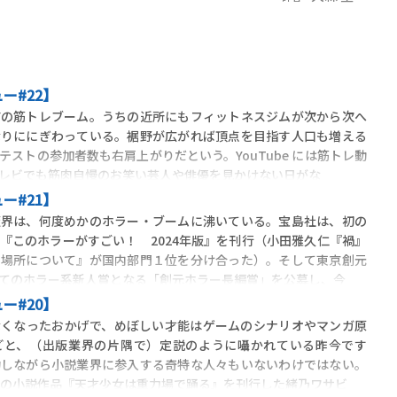
ー#22】
の筋トレブーム。うちの近所にもフィットネスジムが次から次へ
なりににぎわっている。裾野が広がれば頂点を目指す人口も増える
ストの参加者数も右肩上がりだという。YouTube には筋トレ動
レビでも筋肉自慢のお笑い芸人や俳優を見かけない日がな
ー#21】
界は、何度めかのホラー・ブームに沸いている。宝島社は、初の
『このホラーがすごい！ 2024年版』を刊行（小田雅久仁『禍』
る場所について』が国内部門１位を分け合った）。そして東京創元
てのホラー系新人賞となる「創元ホラー長編賞」を公募し、今
ー#20】
くなったおかげで、めぼしい才能はゲームのシナリオやマンガ原
どと、（出版業界の片隅で）定説のように囁かれている昨今です
功しながら小説業界に参入する奇特な人々もいないわけではない。
初めての小説作品『天才少女は重力場で踊る』を刊行した緒乃ワサビ