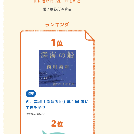
ステム
山に抱かれた家 けもの道
神無島
著／はらだみずき
著／あさ
ランキング
特集
西川美和「深海の船」第１回 置い
てきた子供
2026-08-06