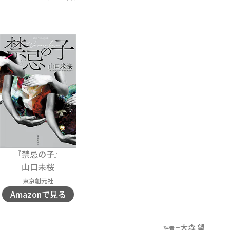
『禁忌の子』
山口未桜
東京創元社
Amazonで見る
大森 望
評者＝