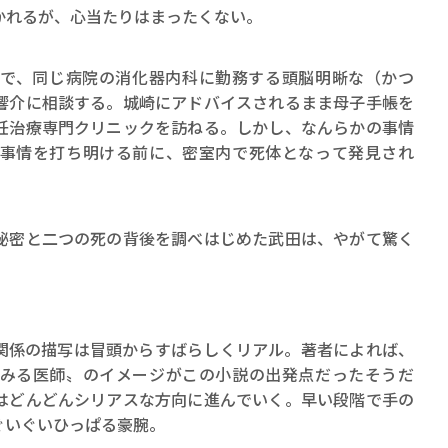
かれるが、心当たりはまったくない。
で、同じ病院の消化器内科に勤務する頭脳明晰な（かつ
響介に相談する。城崎にアドバイスされるまま母子手帳を
妊治療専門クリニックを訪ねる。しかし、なんらかの事情
事情を打ち明ける前に、密室内で死体となって発見され
密と二つの死の背後を調べはじめた武田は、やがて驚く
係の描写は冒頭からすばらしくリアル。著者によれば、
みる医師〟のイメージがこの小説の出発点だったそうだ
はどんどんシリアスな方向に進んでいく。早い段階で手の
ぐいぐいひっぱる豪腕。