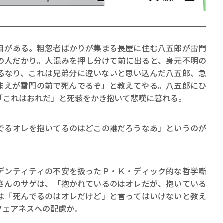
がある。粗忽者ばかりが集まる長屋に住む八五郎が雷門
の人だかり。人混みを押し分けて前に出ると、身元不明の
るなり、これは兄弟分に違いないと思い込んだ八五郎、急
賞金稼ぎスリーサム！ 二重
まえが雷門の前で死んでるぞ」と教えてやる。八五郎にひ
「これはおれだ」と死骸をかき抱いて悲嘆に暮れる。
著／川瀬七緒
でるオレを抱いてるのはどこの誰だろうなあ」というのが
ンティティの不安を扱ったＰ・Ｋ・ディック的な哲学噺
さんのサゲは、「抱かれているのはオレだが、抱いている
は「死んでるのはオレだけど」と言ってはいけないと教え
フェアネスへの配慮か。