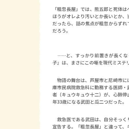
「粗忽長屋」では、熊五郎と死体は
ほうがオレより汚いとか長いとか、
だったら、話の焦点が粗忽からずれ
だろう。
……と、すっかり前置きが長くなっ
子』は、まさにこの噺を現代ミステ
物語の舞台は、芦屋市と尼崎市には
庫市民病院救急科に勤務する医師・
者（キュウキュウ十二）が、心肺停
年33歳になる武田と瓜二つだった。
救急医である武田は、自分そっくり
宣告する。「粗忽長屋」と違って、