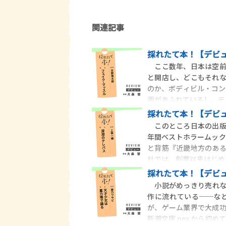
関連記事
採れたて本！【デビュ
ここ数年、日本は空前
と開店し、どこもそれ
のか、ボディビル・コンテ
画があふれているし、テ
採れたて本！【デビュ
このところ日本の出版
年間ベストホラームック
と背筋『近畿地方のあ
社では、創業以来はじめ
採れたて本！【デビュ
小説がめっきり売れな
作に流れている──な
が、ゲーム業界で大成
新潮文庫 nex から