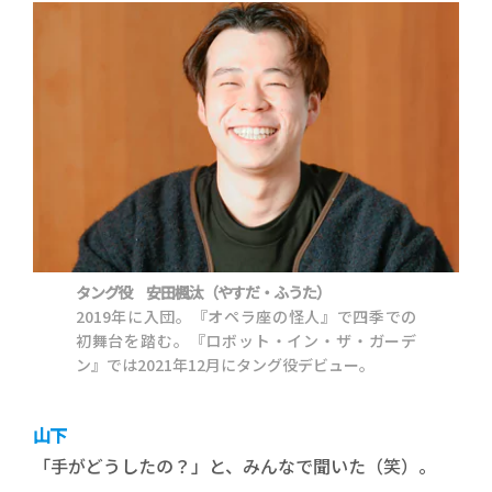
タング役 安田楓汰（やすだ・ふうた）
2019年に入団。『オペラ座の怪人』で四季での
初舞台を踏む。『ロボット・イン・ザ・ガーデ
ン』では2021年12月にタング役デビュー。
山下
「手がどうしたの？」と、みんなで聞いた（笑）。