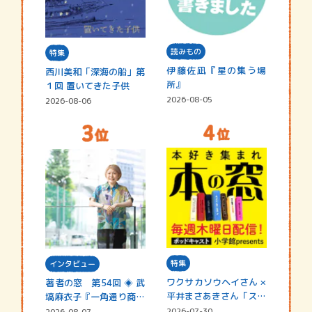
読みもの
特集
伊藤佐凪『星の集う場
西川美和「深海の船」第
所』
１回 置いてきた子供
2026-08-05
2026-08-06
特集
インタビュー
ワクサカソウヘイさん ×
著者の窓 第54回 ◈ 武
平井まさあきさん「スペ
塙麻衣子『一角通り商店
シャ…
街の…
2026-07-30