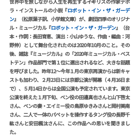
世界中を旅しながら人生を再生する――イギリスの作家デボ
ラ・インストールの小説『
ロボット・イン・ザ・ガーデ
ン
』（松原葉子訳、小学館文庫）が、劇団四季のオリジナ
ル・ミュージカル『
ロボット・イン・ザ・ガーデン
』（台
本・作詞：長田育恵、演出：小山ゆうな、作曲・編曲：河
野伸）として舞台化されたのは2020年10月のこと。その
後、雑誌『ミュージカル』の「2020年ミュージカル・ベス
トテン」作品部門で第１位に選出されるなど、大きな話題
を呼びました。昨年12～今年１月の東京再演からは新キャ
ストも加わり、２月23日には京都公演が開幕（４月16日ま
で）、５月14日からは全国公演も予定されています。東京
公演を終えた１月下旬、ベン役の田邊真也さんと山下啓太
さん、ベンの妻・エイミー役の鳥原ゆきみさんと岡村美南
さん、二人で一体のパペットを操作するタング役の長野千
紘さんと安田楓汰さんに、この作品への思いを聞きまし
た。