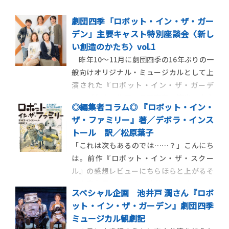
劇団四季「ロボット・イン・ザ・ガー
デン」主要キャスト特別座談会〈新し
い創造のかたち〉vol.1
昨年10～11月に劇団四季の16年ぶりの一
般向けオリジナル・ミュージカルとして上
演された『ロボット・イン・ザ・ガーデ
ン』（台本・作詞：長田育恵、演出：小山
◎編集者コラム◎ 『ロボット・イン・
ゆうな、作曲・編曲：河野伸）。原作は、
ザ・ファミリー』著／デボラ・インス
両親を事故で失って以来無気力な日々を過
トール 訳／松原葉子
ごすベンと、壊れかけのロボット・タングの
「これは次もあるのでは……？」こんにち
出会い、旅と交流、成長を描い […]
は。前作『ロボット・イン・ザ・スクー
ル』の感想レビューにちらほらと上がるそ
んな声を見つけては、読者のみなさまのこ
スペシャル企画 池井戸 潤さん『ロボ
のシリーズへの期待を感じて一人にやけて
ット・イン・ザ・ガーデン』劇団四季
いた編集者です。このシリーズを応援してく
ミュージカル観劇記
ださっている読者のみなさま、そしてこれか