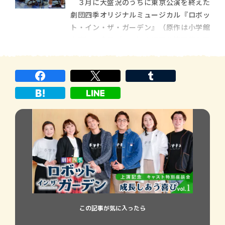
３月に大盛況のうちに東京公演を終えた
ら読んでみよっかな～と思っている方々に
劇団四季オリジナルミュージカル『ロボッ
も、
ト・イン・ザ・ガーデン』（原作は小学館
文庫）。今日（4/29）の福岡公演開幕を記
念し、演劇をこよなく愛する二人の作家が
劇団四季の会報誌「ラ・アルプ」に寄稿し
た観劇エッセイを、２日間に渡って特別公
開します！
この記事が気に入ったら