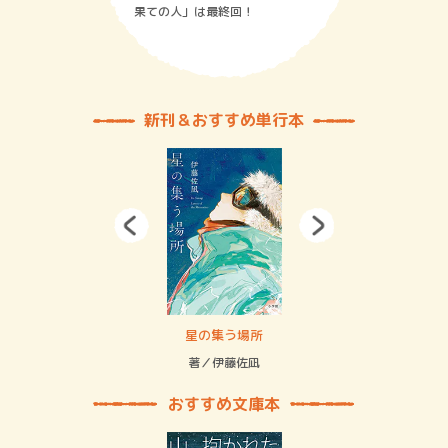
果ての人」は最終回！
新刊＆おすすめ単行本
 二重拘束の…
星の集う場所
記憶
緒
著／伊藤佐凪
著／
おすすめ文庫本