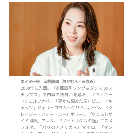
エイミー役 岡村美南（おかむら・みなみ）
2008年に入団。『劇団四季ソング＆ダンス 55ス
テップス』で四季の初舞台を踏み、『ウィキッ
ド』エルファバ、『夢から醒めた夢』ピコ、『キ
ャッツ』ジェリーロラム＝グリドルボーン、『ク
レイジー・フォー・ユー』ポリー、『ウェストサ
イド物語』アニタ、『ノートルダムの鐘』エスメ
ラルダ、『パリのアメリカ人』マイロ、『マン