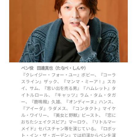
ベン役 田邊真也（たなべ・しんや）
『クレイジー・フォー・ユー』ボビー、『コーラ
スライン』ザック、『マンマ・ミーア！』スカ
イ、サム、『思い出を売る男』『ハムレット』タ
イトルロール、『キャッツ』ラム・タム・タガ
ー、『鹿鳴館』久雄、『オンディーヌ』ハンス、
『アイーダ』ラダメス、『コンタクト』マイケ
ル・ワイリー、『美女と野獣』ビースト、『恋に
おちたシェイクスピア』マーロウ、『リトルマー
メイド』セバスチャン等を演じている。『ロボッ
ト・イン・ザ・ガーデン』では初演からベンを演