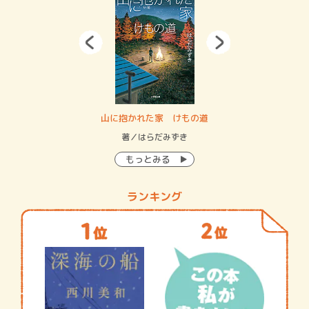
・システム
山に抱かれた家 けもの道
神
イン…
著／はらだみずき
著
もっとみる
ランキング