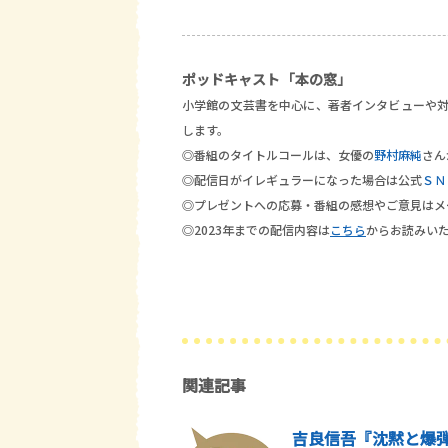
ポッドキャスト「本の窓」
小学館の文芸書を中心に、著者インタビューや
します。
◎番組のタイトルコールは、女優の
野村麻純
さん
◎配信日がイレギュラーになった場合は公式
ＳＮ
◎プレゼントへの応募・番組の感想やご意見は
◎2023年までの配信内容は
こちら
からお読みい
関連記事
吉良信吾『沈黙と爆