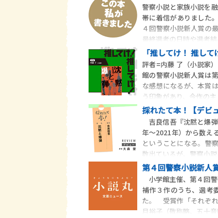
警察小説と家族小説を融
帯に着信がありました
４回警察小説新人賞の
最終選考の日時や選考結
「推してけ！ 推して
評者=内藤 了（小説家
館の警察小説新人賞は
な感想になるが、本賞
う印象があり、今作の主
採れたて本！【デビュ
吉良信吾『沈黙と爆弾』
年〜2021年）から数
ということになる。警
数出ているが、警察小説
第４回警察小説新人
小学館主催、第４回警察
補作３作のうち、選考
た。 受賞作「それぞ
月裕子（敬称略、五十音