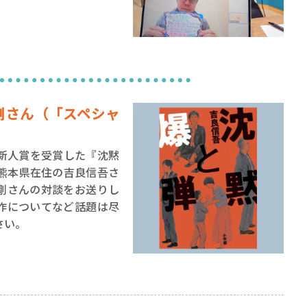
ロボット・イン・ザ・シ
著／デボラ・イン…
 剛さん（「スペシャ
新人賞を受賞した『沈黙
熊本県在住の吉良信吾さ
剛さんの対談をお送りし
作についてなど話題は尽
さい。