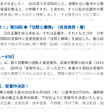
合させました！ 2025年５月初旬のこと。見慣れない番号から携
。電話を取ると、小学館ですが、と言われ、すぐに私の応募作が第
最終候補に残ったのだと理解しました。その男性はとても丁寧に、
果の連絡などについて説明してくださいました。すべての話
け！」第59回 ◆『沈黙と爆弾』（吉良信吾・著）
） 己の正義を自ら求める。それは正義か、それともエゴか 小学
第四回の受賞作に吉良信吾氏の『沈黙と爆弾』を選出した。個人的
は骨太で読み手の魂に響く警察（全般）小説を生み出しているとい
人公も刑事ではなく監察課の警察官だ。警察における監察とは
ー#38】
は、第４回警察小説新人賞受賞作。前身の警察小説大賞（2019
えると、（前作は「受賞作なし」だったので）本書が６冊目の受賞作
察小説も警察ドラマも山ほどあるし、警察小説のアンソロジーも複
に焦点を絞った公募新人賞はこの賞だけ。もっとも、警察
賞、受賞作決定！
小説新人賞は2025年６月26日（木） に選考会が行われ、最終候
委員の厳正な選考の結果、下記のように受賞作を決定いたしまし
れの正義」吉良信吾 選考委員 今野敏、月村了衛、東山彰良、柚
順）受賞作「それぞれの正義」について、東山氏は「書きぶ