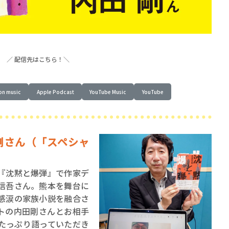
／ 配信先はこちら！
＼
賞金稼ぎスリーサム！ 二重
n music
Apple Podcast
YouTube Music
YouTube
著／川瀬七緒
 剛さん（「スペシャ
『沈黙と爆弾』で作家デ
信吾さん。熊本を舞台に
感涙の家族小説を融合さ
トの内田剛さんとお相手
たっぷり語っていただき