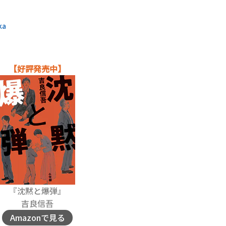
ka
【好評発売中】
『沈黙と爆弾』
吉良信吾
Amazonで見る