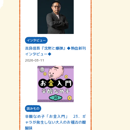
インタビュー
吉良信吾『沈黙と爆弾』◆熱血新刊
インタビュー◆
2026-03-11
読みもの
辛酸なめ子「お金入門」 23．ギ
ャラが発生しない大人のお稽古の醍
醐味