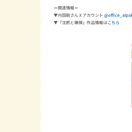
＝関連情報＝
▼
内田剛
さんＸアカウント
@office_alpa
▼『
沈黙と爆弾
』作品情報は
こちら