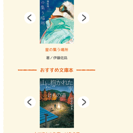
拘束の…
星の集う場所
記憶とツリ
著／伊藤佐凪
著／何 致
おすすめ文庫本