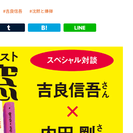
吉良信吾
沈黙と爆弾