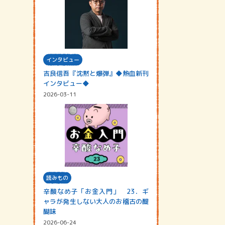
インタビュー
吉良信吾『沈黙と爆弾』◆熱血新刊
インタビュー◆
2026-03-11
読みもの
辛酸なめ子「お金入門」 23．ギ
ャラが発生しない大人のお稽古の醍
醐味
2026-06-24