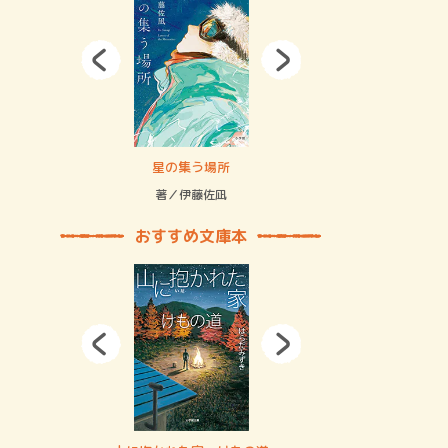
拘束の…
星の集う場所
記憶とツリ
著／伊藤佐凪
著／何 致
おすすめ文庫本