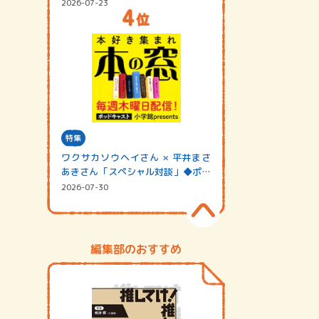
2026-07-23
特集
ワクサカソウヘイさん × 平井まさ
あきさん「スペシャル対談」◆ポッ
ドキャスト…
2026-07-30
編集部のおすすめ