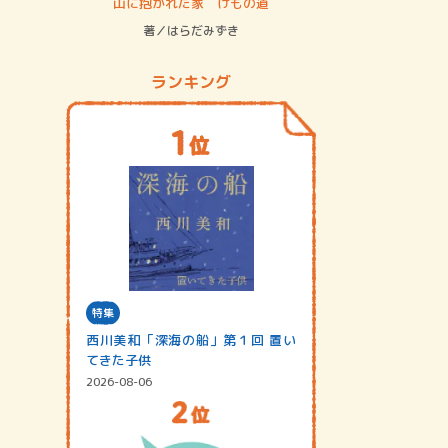
ステム
山に抱かれた家 けもの道
神無島
著／はらだみずき
著／あさ
ランキング
特集
西川美和「深海の船」第１回 置い
てきた子供
2026-08-06