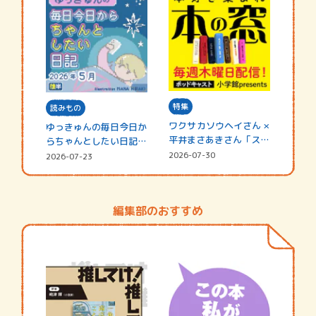
特集
読みもの
ワクサカソウヘイさん ×
ゆっきゅんの毎日今日か
平井まさあきさん「スペ
らちゃんとしたい日記
シャ…
☆202…
2026-07-30
2026-07-23
編集部のおすすめ