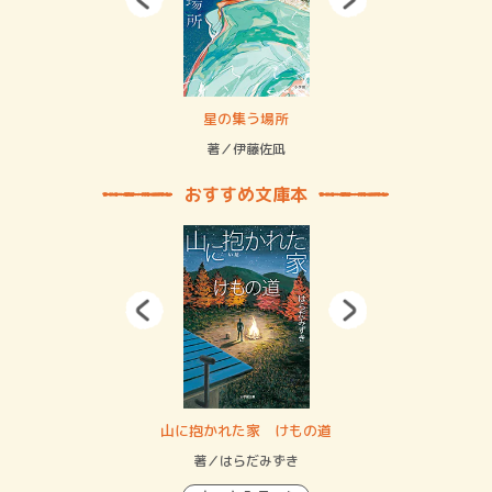
 二重拘束の…
星の集う場所
記憶
緒
著／伊藤佐凪
著／
おすすめ文庫本
・システム
山に抱かれた家 けもの道
神
イン…
著／はらだみずき
著