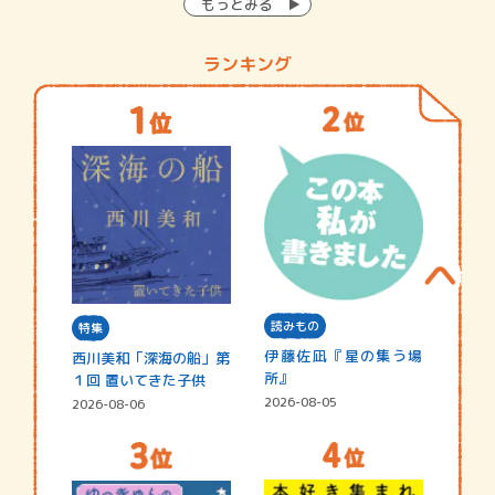
もっとみる
ランキング
読みもの
特集
伊藤佐凪『星の集う場
西川美和「深海の船」第
所』
１回 置いてきた子供
2026-08-05
2026-08-06