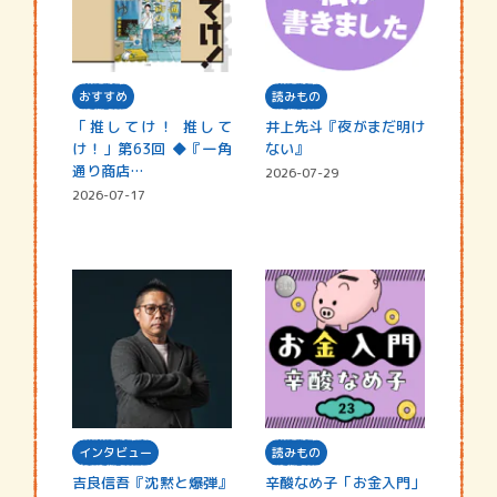
おすすめ
読みもの
「推してけ！ 推して
井上先斗『夜がまだ明け
け！」第63回 ◆『一角
ない』
通り商店…
2026-07-29
2026-07-17
インタビュー
読みもの
吉良信吾『沈黙と爆弾』
辛酸なめ子「お金入門」