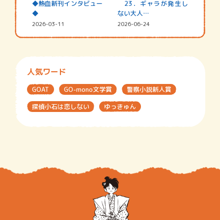
◆熱血新刊インタビュー
23．ギャラが発生し
◆
ない大人…
2026-03-11
2026-06-24
人気ワード
GOAT
GO-mono文学賞
警察小説新人賞
探偵小石は恋しない
ゆっきゅん