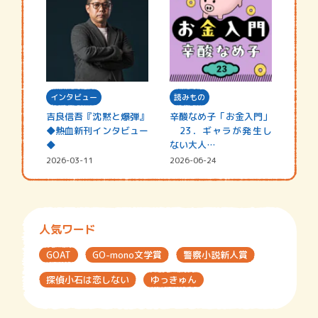
インタビュー
読みもの
吉良信吾『沈黙と爆弾』
辛酸なめ子「お金入門」
◆熱血新刊インタビュー
23．ギャラが発生し
◆
ない大人…
2026-03-11
2026-06-24
人気ワード
GOAT
GO-mono文学賞
警察小説新人賞
探偵小石は恋しない
ゆっきゅん