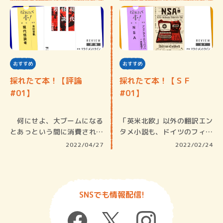
おすすめ
おすすめ
採れたて本！【評論
採れたて本！【ＳＦ
#01】
#01】
何にせよ、大ブームになる
「英米北欧」以外の翻訳エン
とあっという間に消費され尽
タメ小説も、ドイツのフィツ
くして商…
ェックや…
2022/04/27
2022/02/24
SNSでも情報配信!