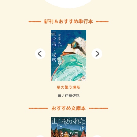
新刊＆おすすめ単行本
 二重拘束の…
星の集う場所
記憶
緒
著／伊藤佐凪
著／
おすすめ文庫本