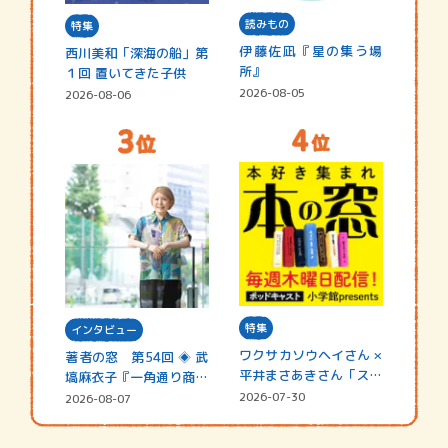
読みもの
特集
伊藤佐凪『星の集う場
西川美和「深海の船」第
所』
１回 置いてきた子供
2026-08-05
2026-08-06
特集
インタビュー
ワクサカソウヘイさん ×
著者の窓 第54回 ◈ 武
平井まさあきさん「スペ
塙麻衣子『一角通り商店
シャ…
街の…
2026-07-30
2026-08-07