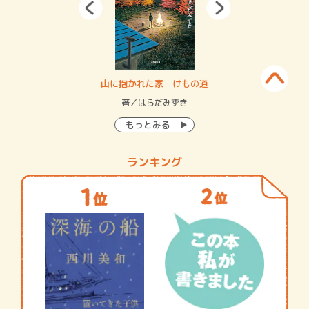
・システム
山に抱かれた家 けもの道
神
イン…
著／はらだみずき
著
もっとみる
ランキング