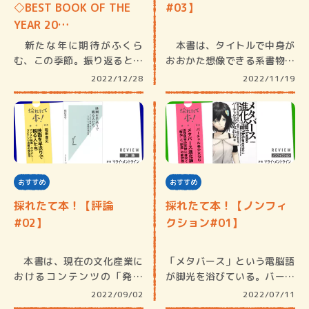
◇BEST BOOK OF THE
#03】
YEAR 20…
新たな年に期待がふくら
本書は、タイトルで中身が
む、この季節。振り返ると、
おおかた想像できる系書物の
2022年…
一つとい…
2022/12/28
2022/11/19
おすすめ
おすすめ
採れたて本！【評論
採れたて本！【ノンフィ
#02】
クション#01】
本書は、現在の文化産業に
「メタバース」という電脳語
おけるコンテンツの「発信
が脚光を浴びている。バーチ
側」と「受…
ャル現実…
2022/09/02
2022/07/11