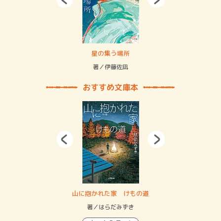
 二重拘束の…
星の集う場所
記憶
緒
著／伊藤佐凪
著／
おすすめ文庫本
・システム
山に抱かれた家 けもの道
神
イン…
著／はらだみずき
著