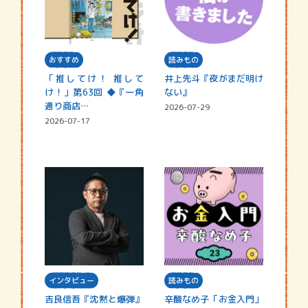
おすすめ
読みもの
「推してけ！ 推して
井上先斗『夜がまだ明け
け！」第63回 ◆『一角
ない』
通り商店…
2026-07-29
2026-07-17
インタビュー
読みもの
吉良信吾『沈黙と爆弾』
辛酸なめ子「お金入門」