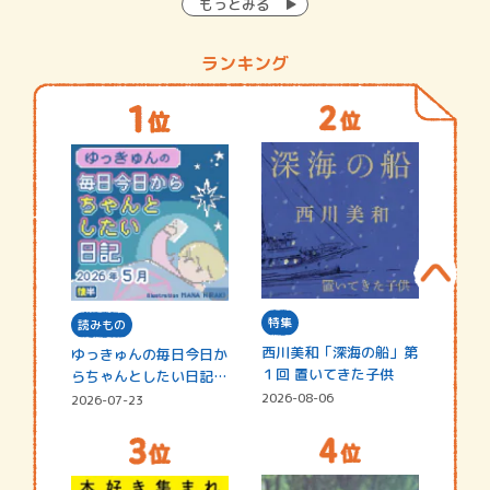
もっとみる
ランキング
特集
読みもの
西川美和「深海の船」第
ゆっきゅんの毎日今日か
１回 置いてきた子供
らちゃんとしたい日記
☆202…
2026-08-06
2026-07-23