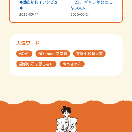
◆熱血新刊インタビュー
23．ギャラが発生し
◆
ない大人…
2026-03-11
2026-06-24
人気ワード
GOAT
GO-mono文学賞
警察小説新人賞
探偵小石は恋しない
ゆっきゅん