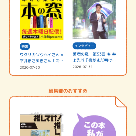
インタビュー
特集
著者の窓 第53回 ◈ 井
ワクサカソウヘイさん ×
上先斗『夜がまだ明けな
平井まさあきさん「スペ
い』
シャ…
2026-07-31
2026-07-30
編集部のおすすめ