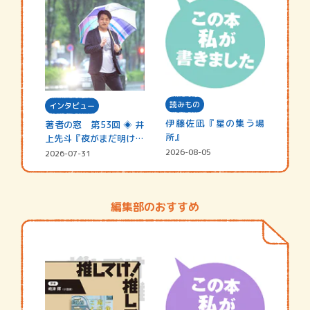
読みもの
インタビュー
伊藤佐凪『星の集う場
著者の窓 第53回 ◈ 井
所』
上先斗『夜がまだ明けな
い』
2026-08-05
2026-07-31
編集部のおすすめ