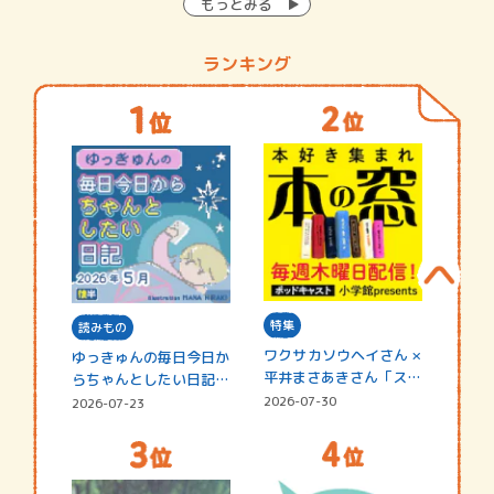
もっとみる
ランキング
特集
読みもの
ワクサカソウヘイさん ×
ゆっきゅんの毎日今日か
平井まさあきさん「スペ
らちゃんとしたい日記
シャ…
☆202…
2026-07-30
2026-07-23