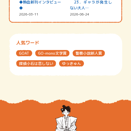
◆熱血新刊インタビュー
23．ギャラが発生し
◆
ない大人…
2026-03-11
2026-06-24
人気ワード
GOAT
GO-mono文学賞
警察小説新人賞
探偵小石は恋しない
ゆっきゅん