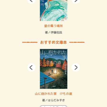
 二重拘束の…
星の集う場所
記憶
緒
著／伊藤佐凪
著／
おすすめ文庫本
・システム
山に抱かれた家 けもの道
神
イン…
著／はらだみずき
著