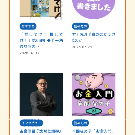
おすすめ
読みもの
「推してけ！ 推して
井上先斗『夜がまだ明け
け！」第63回 ◆『一角
ない』
通り商店…
2026-07-29
2026-07-17
インタビュー
読みもの
吉良信吾『沈黙と爆弾』
辛酸なめ子「お金入門」