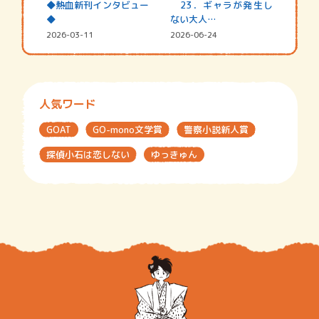
◆熱血新刊インタビュー
23．ギャラが発生し
◆
ない大人…
2026-03-11
2026-06-24
人気ワード
GOAT
GO-mono文学賞
警察小説新人賞
探偵小石は恋しない
ゆっきゅん