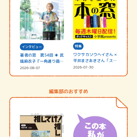
特集
インタビュー
ワクサカソウヘイさん ×
著者の窓 第54回 ◈ 武
平井まさあきさん「スペ
塙麻衣子『一角通り商店
シャ…
街の…
2026-07-30
2026-08-07
編集部のおすすめ