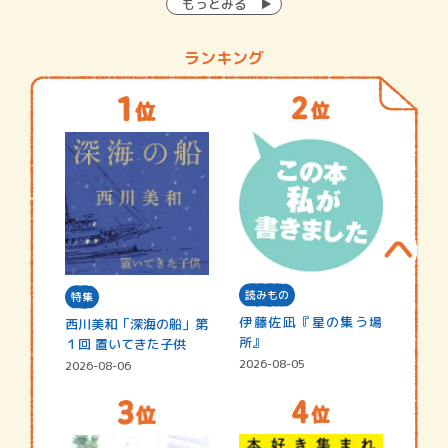
もっとみる
ランキング
読みもの
特集
伊藤佐凪『星の集う場
西川美和「深海の船」第
所』
１回 置いてきた子供
2026-08-05
2026-08-06