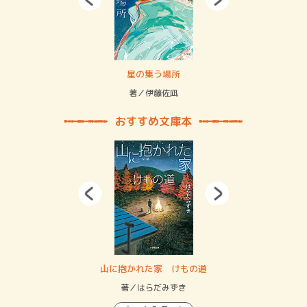
 二重拘束の…
星の集う場所
記憶
緒
著／伊藤佐凪
著／
おすすめ文庫本
・システム
山に抱かれた家 けもの道
神
イン…
著／はらだみずき
著