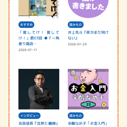
おすすめ
読みもの
「推してけ！ 推して
井上先斗『夜がまだ明け
け！」第63回 ◆『一角
ない』
通り商店…
2026-07-29
2026-07-17
インタビュー
読みもの
吉良信吾『沈黙と爆弾』
辛酸なめ子「お金入門」